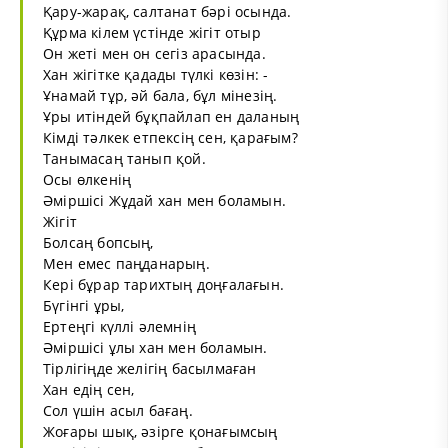
Қару-жарақ, салтанат бәрі осында.
Құрма кілем үстінде жігіт отыр
Он жеті мен он сегіз арасында.
Хан жігітке қадады түлкі көзін: -
Ұнамай тұр, әй бала, бұл мінезің.
Ұры итіндей бұқпайлап ен даланың
Кімді тәлкек етпексің сен, қарағым?
Танымасаң танып қой.
Осы өлкенің
Әміршісі Жұдай хан мен боламын.
Жігіт
Болсаң бопсың,
Мен емес паңданарың.
Кері бұрар тарихтың доңғалағын.
Бүгінгі ұры,
Ертеңгі күллі әлемнің
Әміршісі ұлы хан мен боламын.
Тірлігіңде желігің басылмаған
Хан едің сен,
Сол үшін асыл бағаң.
Жоғары шық, әзірге қонағымсың