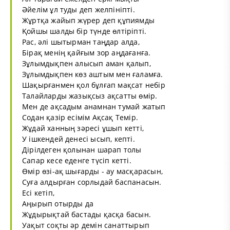
Әйелім ұл туды деп желпініпті.
Жұртқа жайып жүрер деп құпиямды
Қойшы шалды бір түнде өлтіріпті.
Рас, әлі шытырман таңдар алда,
Бірақ менің қайғым зор аңдағанға.
Зұлымдықпен алысып аман қалып,
Зұлымдықпен көз аштым мен ғаламға.
Шақырғанмен қол бұлғап мақсат небір
Талайларды жазықсыз ақсатты өмір.
Мен де ақсадым анамнан тумай жатып
Содан қазір есімім Ақсақ Темір.
Жұдай ханның зәресі ұшып кетті,
У ішкендей денесі ысып, кепті.
Дірілдеген қолынан шарап толы
Сапар кесе еденге түсіп кетті.
Өмір өзі-ақ шығарды - ау масқарасын,
Суға алдырған сорлыдай баспанасын.
Есі кетіп,
Аңырып отырды да
Жұдырықтай бастады қасқа басын.
Уақыт соқты әр демін санаттырып