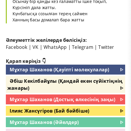
Осынау бір қанды кез ғаламатты ішке тоқып,
Күрсініп дала жатты.
Күнбатысқа созылған терең саймен
Ханның басы домалап бара жатты
Әлеуметтік желілерде бөлісіңіз:
Facebook
|
VK
|
WhatsApp
|
Telegram
|
Twitter
Қарап көріңіз 👇
Мұхтар Шаханов (Қауіпті молекулалар)
ᐈ
Әбіш Кекілбайұлы (Қандай екен сүйіктіңнің
жанары)
ᐈ
Мұхтар Шаханов (Достық өлкесінің заңы)
ᐈ
Ілияс Жансүгіров (Бай бәйбіше)
ᐈ
Мұхтар Шаханов (Әйелдер)
ᐈ