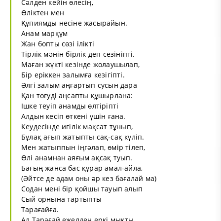
Сәлден кейін өлесің,
Өліктен мен
Құпиямды несіне жасырайын.
Анам марқұм
Жан бопты сөзі ілікті
Тірлік мәнін бірлік деп сезініпті.
Маған жүкті кезінде жолаушылап,
Бір еріккен залымға кезігіпті.
Әлгі залым аңғартып сусын дара
Қан төгуді аңсапты құшырлана:
Ішке теуіп анамды өлтіріпті
Алдын кесіп өткені үшін ғана.
Кеудесінде игілік мақсат тұнып,
Бұлақ ағып жатыпты сақ-сақ күліп.
Мен жатыппын іңгәлап, өмір тілеп,
Өлі анамнан аяғым ақсақ туып.
Бағың жанса бас құрар амал-айла,
(Әйтсе де адам оны әр кез бағалай ма)
Содан мені бір қойшы тауып алып
Сый орнына тартыпты
Тарағайға.
Ал Тарағай ежелден еркі мықты