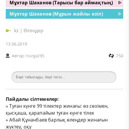
Мұхтар Шаханов (Тарысы бар аймақтың)
ᐈ
Мұхтар Шаханов (Мұрын жайлы әзіл)
ᐈ
kz
|
Өлеңдер
13.06.2019
Автор:
nurgul95
750
Пайдалы сілтемелер:
»
Туған күнге 99 тілектер жинағы: өз сөзімен,
қысқаша, қарапайым туған күнге тілек
»
Абай Құнанбаев барлық өлеңдер жинағын
жүктеу, оқу