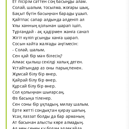
Ет пісірім сәттен соң басыңды алам.
Солай, шалым, тосылма, жоғары шық,
Бақыт бүгін басыңнан барады ұшып.
Қайтпас сапар алдында әлденіп ал
Ұлы ханның қолынан шарап ішіп,
Тұрғандай - ақ қадірмен жанға санап
Жігіт күліп ұсынды ханға шарап.
Сосын кайта жалғады әңгімесін:
- Солай, шалым,
Сен қай бір мән білесің?
Алмас қылыш секілді халық деген.
Ұстайтындар аз оны парықпенен.
Жұмсай білу бір өнер,
Қайрай білу бір өнер,
Құрсай білу бір өнер.
Сол қолыңнан шығарсаң,
Өз басыңа тіленер.
Сен соны бір ұқпадың, милау шалым,
Ерте жетті сондықтан қирау шағың.
Ұсақ ләззат болды да бар арманың
Ат басынан алысты көре алмадың.
Ал мен сенен қу болам әлдеқайда