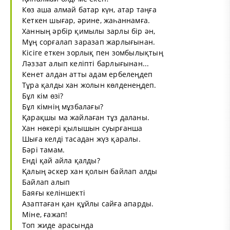
Көз аша алмай батар күн, атар таңға
Кеткен шығар, әрине, жаһаннамға.
Ханның әрбір қимылы зарлы бір ән,
Мұң сорғалап заразап жарлығынан.
Кісіге еткен зорлық пен зомбылықтың
Ләззат алып келіпті барлығынан...
Кенет алдан атты адам ербелеңдеп
Тұра қалды хан жолын көлденеңдеп.
Бұл кім өзі?
Бұл кімнің мұзбалағы?
Қарақшы ма жайлаған тұз даланы.
Хан нөкері қылышын суырғанша
Шыға келді тасадан жүз қаралы.
Бәрі тамам.
Енді қай айла қалды?
Қалың әскер хан қолын байлап алды
Байлап алып
Баяғы келіншекті
Азаптаған қан құйлы сайға апарды.
Міне, ғажап!
Топ жиде арасында