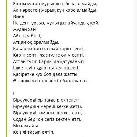
Ешкім маған мұрындық бола алмайды,
Ал нәрестең жарық күн көре алмайды.
Әйел
Не деп тұрсыз, мұныңыз айуандық қой.
Жұдай хан
Айттым бітті,
Атқан оқ оралмайды.
Қаһарлы хан осылай кәрін септі,
Кәрін септі, жас гүлге өлім септі.
Аттан түсіп барды да қатуланып
Ішке теуіп құлатты келіншекті.
Қасіретке куә боп дала жатты,
Өз жолымен хан кетіп бара жатты.
ІІ
Біреулерді өр тағдыр өкпелетті,
Біреулердің мерейі көкке жетті.
Біреулерді заманы шетке тепті,
Содан бері он сегіз көктем өтті.
Мизам айы.
Көңілі тасып елтіп,