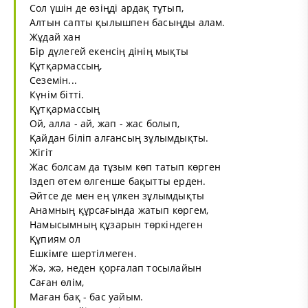
Сол үшін де өзіңді ардақ тұтып,
Алтын сапты қылышпен басыңды алам.
Жұдай хан
Бір дүлегей екенсің дінің мықты
Құтқармассың,
Сеземін...
Күнім бітті.
Құтқармассың
Ой, алла - ай, жап - жас болып,
Қайдан біліп алғансың зұлымдықты.
Жігіт
Жас болсам да тұзым көп татып көрген
Іздеп өтем өлгенше бақытты ерден.
Әйтсе де мен ең үлкен зұлымдықты
Анамның құрсағында жатып көргем,
Намысымның құзарын төркіндеген
Құпиям ол
Ешкімге шертілмеген.
Жә, жә, неден қорғалап тосылайын
Саған өлім,
Маған бақ - бас уайым.