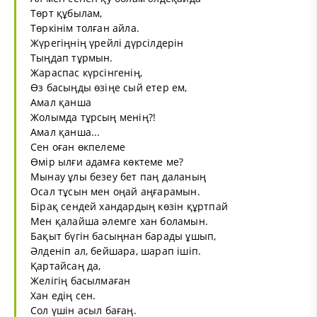
Төрт құбылам,
Төркінім толған айла.
Жүрегіңнің үрейлі дүрсілдерін
Тыңдап тұрмын.
Жараспас күрсінгенің,
Өз басыңды өзіңе сый етер ем,
Амал қанша
Жолымда тұрсың менің?!
Амал қанша...
Сен оған өкпелеме
Өмір ылғи адамға көктеме ме?
Мынау ұлы безеу бет паң даланың
Осал тұсын мен оңай аңғарамын.
Бірақ сендей хандардың көзін құртпай
Мен қалайша әлемге хан боламын.
Бақыт бүгін басыңнан барады ұшып,
Әлденіп ал, бейшара, шарап ішіп.
Қартайсаң да,
Желігің басылмаған
Хан едің сен.
Сол үшін асыл бағаң.