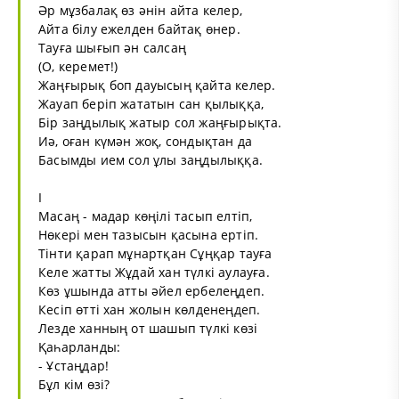
Әр мұзбалақ өз әнін айта келер,
Айта білу ежелден байтақ өнер.
Тауға шығып ән салсаң
(О, керемет!)
Жаңғырық боп дауысың қайта келер.
Жауап беріп жататын сан қылыққа,
Бір заңдылық жатыр сол жаңғырықта.
Иә, оған күмән жоқ, сондықтан да
Басымды ием сол ұлы заңдылыққа.
I
Масаң - мадар көңілі тасып елтіп,
Нөкері мен тазысын қасына ертіп.
Тінти қарап мұнартқан Сұңқар тауға
Келе жатты Жұдай хан түлкі аулауға.
Көз ұшында атты әйел ербелеңдеп.
Кесіп өтті хан жолын көлденеңдеп.
Лезде ханның от шашып түлкі көзі
Қаһарланды:
- Ұстаңдар!
Бұл кім өзі?