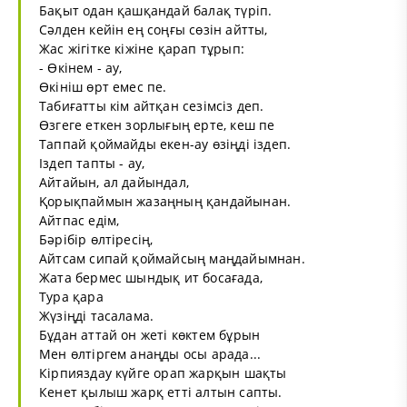
Бақыт одан қашқандай балақ түріп.
Сәлден кейін ең соңғы сөзін айтты,
Жас жігітке кіжіне қарап тұрып:
- Өкінем - ау,
Өкініш өрт емес пе.
Табиғатты кім айтқан сезімсіз деп.
Өзгеге еткен зорлығың ерте, кеш пе
Таппай қоймайды екен-ау өзіңді іздеп.
Іздеп тапты - ау,
Айтайын, ал дайындал,
Қорықпаймын жазаңның қандайынан.
Айтпас едім,
Бәрібір өлтіресің,
Айтсам сипай қоймайсың маңдайымнан.
Жата бермес шындық ит босағада,
Тура қара
Жүзіңді тасалама.
Бұдан аттай он жеті көктем бұрын
Мен өлтіргем анаңды осы арада...
Кірпияздау күйге орап жарқын шақты
Кенет қылыш жарқ етті алтын сапты.