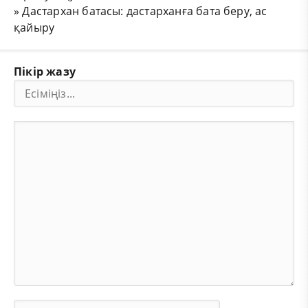
»
Дастархан батасы: дастарханға бата беру, ас
қайыру
Пікір жазу