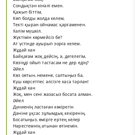
Сондықтан кінәлі емен.
Қажып біттім,
Көп болды жолда келем,
Текті қыран ойнамас қарғаменен.
Халім мүшкіл.
Жүктімін көрмейсіз бе?
Ат үстінде ауырып зорға келем.
Жұдай хан
Байқағам жоқ дейсің, ә, дегелегім,
Көзіңді ойып тастасам не дер едің?
Әйел
Көз оятын, немене, салтыңыз ба,
Күш көрсетпес әлсізге хаса тарлан!
Жұдай хан
Жоқ, мен сені жазасыз босата алман.
Әйел
Дүниенің ластаған көкірегін
Дәніне ұқсас зұлымдық кекіренің.
Босатыңыз, өмірге ертең келер
Нәрестемнің атынан өтінемін.
Жұдай хан