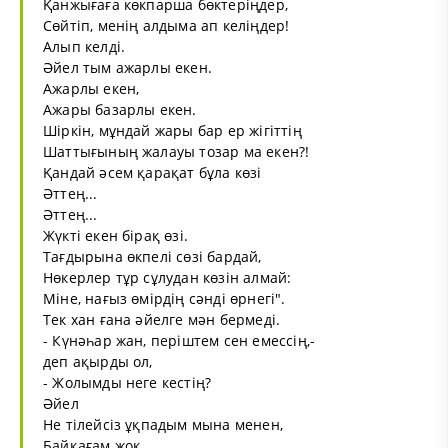
Қанжығаға көкпарша бөктеріңдер,
Сөйтіп, менің алдыма ап келіңдер!
Алып келді.
Әйел тым ажарлы екен.
Ажарлы екен,
Ажары базарлы екен.
Шіркін, мұндай жары бар ер жігіттің
Шаттығының жалауы тозар ма екен?!
Қандай әсем қарақат бұла көзі
Әттең...
Әттең...
Жүкті екен бірақ өзі.
Тағдырына өкпелі сөзі бардай,
Нөкерлер тұр сұлудан көзін алмай:
Міне, нағыз өмірдің сәнді өрнегі".
Тек хан ғана әйелге мән бермеді.
- Күнәһар жан, періштем сен емессің,-
деп ақырды ол,
- Жолымды неге кестің?
Әйел
Не тілейсіз ұқпадым мына менен,
Байқағам жоқ.