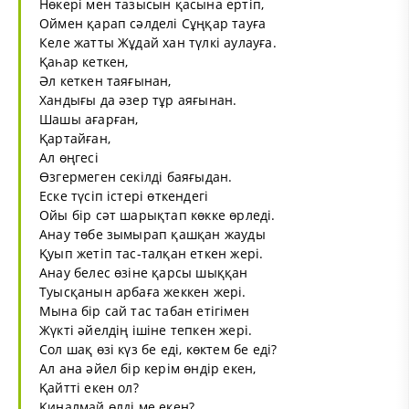
Нөкері мен тазысын қасына ертіп,
Оймен қарап сәлделі Сұңқар тауға
Келе жатты Жұдай хан түлкі аулауға.
Қаһар кеткен,
Әл кеткен таяғынан,
Хандығы да әзер тұр аяғынан.
Шашы ағарған,
Қартайған,
Ал өңгесі
Өзгермеген секілді баяғыдан.
Еске түсіп істері өткендегі
Ойы бір сәт шарықтап көкке өрледі.
Анау төбе зымырап қашқан жауды
Қуып жетіп тас-талқан еткен жері.
Анау белес өзіне қарсы шыққан
Туысқанын арбаға жеккен жері.
Мына бір сай тас табан етігімен
Жүкті әйелдің ішіне тепкен жері.
Сол шақ өзі күз бе еді, көктем бе еді?
Ал ана әйел бір керім өндір екен,
Қайтті екен ол?
Қиналмай өлді ме екен?