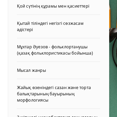
Қой сүтінің құрамы мен қасиеттері
Қытай тіліндегі негізгі сөзжасам
әдістері
Мұхтар Әуезов - фольклортанушы
(қазақ фольклористикасы бойынша)
Мысал жанры
Жайық өзеніндегі сазан және торта
балықтарының бауырының
морфологиясы