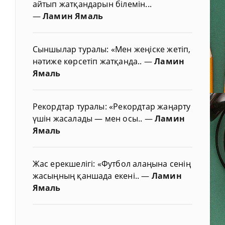
айтып жатқандарын білемін...
—
Ламин Ямаль
Сыншылар туралы: «Мен жеңіске жетіп,
нәтиже көрсетіп жатқанда..
—
Ламин
Ямаль
Рекордтар туралы: «Рекордтар жаңарту
үшін жасалады — мен осы..
—
Ламин
Ямаль
Жас ерекшелігі: «Футбол алаңына сенің
жасыңның қаншада екені..
—
Ламин
Ямаль