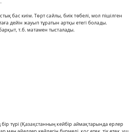
.
ыстық бас киім. Төрт сайлы, биік төбелі, мол пішілген
таға дейін жауып тұратын артқы етегі болады.
барқыт, т.б. матамен тысталады.
 бір түрі (Қазақстанның кейбір аймақтарында ерлер
р мен әйелдер көйлегін бүрмелі, қос етек, тік етек, үш