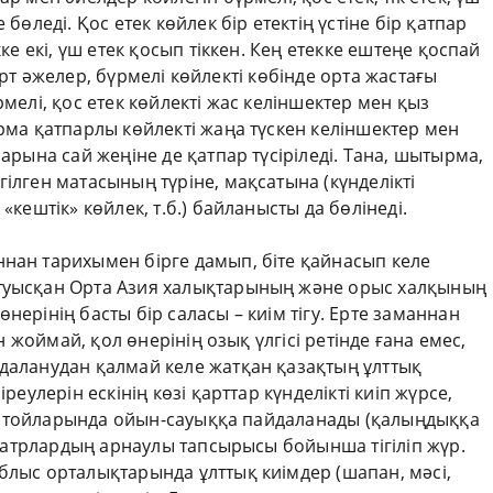
 бөледі. Қос етек көйлек бір етектің үстіне бір қатпар
кке екі, үш етек қосып тіккен. Кең етекке ештеңе қоспай
і қарт әжелер, бүрмелі көйлекті көбінде орта жастағы
рмелі, қос етек көйлекті жас келіншектер мен қыз
арма қатпарлы көйлекті жаңа түскен келіншектер мен
парына сай жеңіне де қатпар түсіріледі. Тана, шытырма,
ілген матасының түріне, мақсатына (күнделікті
«кештік» көйлек, т.б.) байланысты да бөлінеді.
ннан тарихымен бірге дамып, біте қайнасып келе
 туысқан Орта Азия халықтарының және орыс халқының
нерінің басты бір саласы – киім тігу. Ерте заманнан
ін жоймай, қол өнерінің озық үлгісі ретінде ғана емес,
йдаланудан қалмай келе жатқан қазақтың ұлттық
реулерін ескінің көзі қарттар күнделікті киіп жүрсе,
сіру тойларында ойын-сауыққа пайдаланады (қалыңдыққа
 театрлардың арнаулы тапсырысы бойынша тігіліп жүр.
блыс орталықтарында ұлттық киімдер (шапан, мәсі,