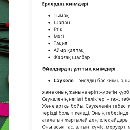
Ерлердің киімдері
Тымақ
Шапан
Етік
Мәсі
Тақия
Айыр қалпақ
Жарғақ шалбар
Әйелдердің ұлттық киімдері
Сәукеле –
әйелдің бас киімі, он
және оның жанына еріп жүретін құрб
Сәукеленің негізгі бөліктері – тәж, тө
Және артқы бойы. Сәукеленің төбесі 
тәрізді болып келеді. Оның төбесінде
аталатын жартылай дөңгелек айдары
Оны асыл тас, алтын, күміс, меруерт