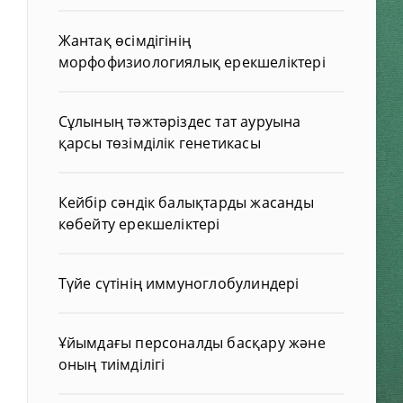
Жантақ өсімдігінің
морфофизиологиялық ерекшеліктері
Сұлының тәжтәріздес тат ауруына
қарсы төзімділік генетикасы
Кейбір сәндік балықтарды жасанды
көбейту ерекшеліктері
Түйе сүтінің иммуноглобулиндері
Ұйымдағы персоналды басқару және
оның тиімділігі