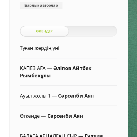
Барлық авторлар
ӨЛЕҢДЕР
Туған жердің үні
ҚАПЕЗ АҒА
—
Әліпов Айтбек
Рымбекұлы
Ауыл жолы 1
—
Сәрсенби Аян
Өткенде
—
Сәрсенби Аян
БАЛАҒА АРНАЛҒАН СЫР
—
Гүлзия