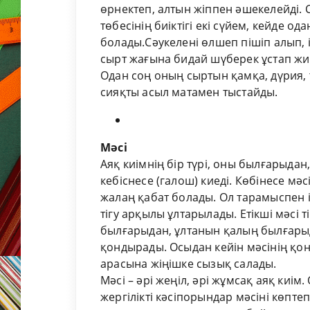
өрнектеп, алтын жіппен әшекелейді. 
төбесінің биіктігі екі сүйем, кейде ода
болады.Сәукелені өлшеп пішіп алып, і
сырт жағына бидай шүберек ұстап жиі
Одан соң оның сыртын қамқа, дүрия,
сияқты асыл матамен тыстайды.
Мәсі
Аяқ киімнің бір түрі, оны былғарыдан
кебіснесе (галош) киеді. Көбінесе мә
жалаң қабат болады. Ол тарамыспен 
тігу арқылы ұлтарылады. Етікші мәсі
былғарыдан, ұлтанын қалың былғарыда
қондырады. Осыдан кейін мәсінің қон
арасына жіңішке сызық салады.
Мәсі – әрі жеңіл, әрі жұмсақ аяқ киі
жергілікті кәсіпорындар мәсіні көпте