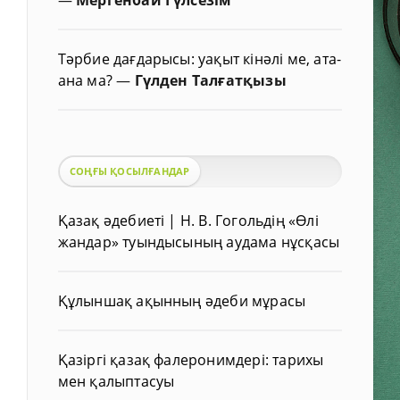
Тәрбие дағдарысы: уақыт кінәлі ме, ата-
ана ма?
—
Гүлден Талғатқызы
СОҢҒЫ ҚОСЫЛҒАНДАР
Қазақ әдебиеті | Н. В. Гогольдің «Өлі
жандар» туындысының аудама нұсқасы
Құлыншақ ақынның әдеби мұрасы
Қазіргі қазақ фалеронимдері: тарихы
мен қалыптасуы