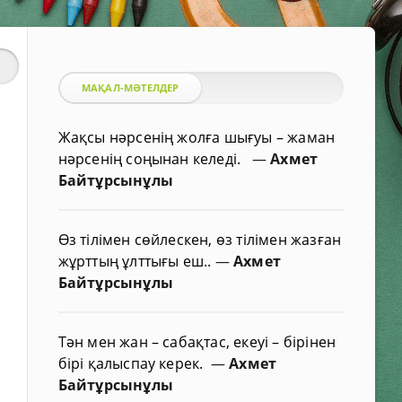
МАҚАЛ-МӘТЕЛДЕР
Жақсы нәрсенің жолға шығуы – жаман
нәрсенің соңынан келеді.
—
Ахмет
Байтұрсынұлы
Өз тілімен сөйлескен, өз тілімен жазған
жұрттың ұлттығы еш..
—
Ахмет
Байтұрсынұлы
Тән мен жан – сабақтас, екеуі – бірінен
бірі қалыспау керек.
—
Ахмет
Байтұрсынұлы