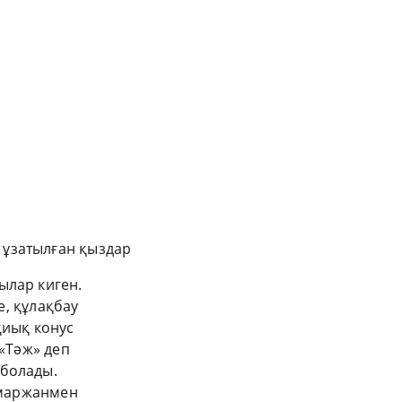
ы ұзатылған қыздар
ылар киген.
бе, құлақбау
қиық конус
 «Тәж» деп
 болады.
, маржанмен