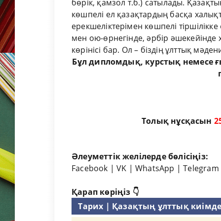
бөрік, қамзол т.б.) сатылады. Қазақт
көшпелі ел қазақтардың басқа халықт
ерекшеліктерімен көшпелі тіршілікке
мен ою-өрнегінде, әрбір әшекейінде
көрінісі бар. Ол – біздің ұлттық мәдени
Бұл
дипломдық
,
курстық
немесе
ғ
Толық нұсқасын
2
Әлеуметтік желілерде бөлісіңіз:
Facebook
|
VK
|
WhatsApp
|
Telegram
Қарап көріңіз 👇
Тарих | Қазақтың ұлттық киімде