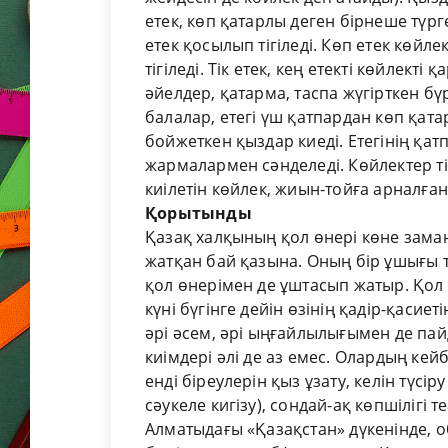
етек, көп қатарлы деген бірнеше түрге
етек қосылып тігіледі. Көп етек көйле
тігіледі. Тік етек, кең етекті көйлект
әйелдер, қатарма, таспа жүгірткен бү
балалар, етегі үш қатпардан көп қат
бойжеткен қыздар киеді. Етегінің қат
жармалармен сәнделеді. Көйлектер тіг
киілетін көйлек, жиын-тойға арналған 
Қорытынды
Қазақ халқының қол өнері көне зама
жатқан бай қазына. Оның бір ұшығы
қол өнерімен де ұштасып жатыр. Қол ө
күні бүгінге дейін өзінің қадір-қасиет
әрі әсем, әрі ыңғайлылығымен де па
киімдері әлі де аз емес. Олардың кейбі
енді біреулерін қыз ұзату, келін тү
сәукеле кигізу), сондай-ақ көпшілігі
Алматыдағы «Қазақстан» дүкенінде, о