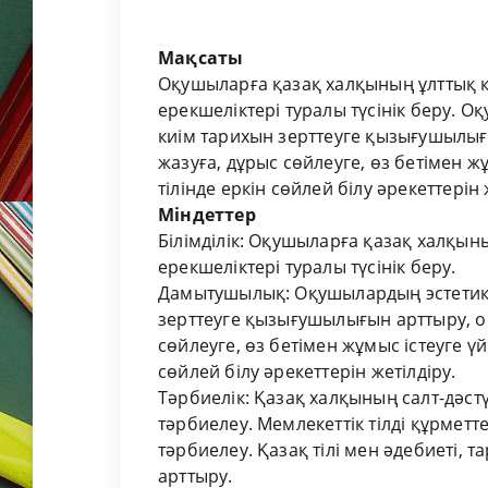
Мақсаты
Оқушыларға қазақ халқының ұлттық ки
ерекшеліктері туралы түсінік беру. 
киім тарихын зерттеуге қызығушылығы
жазуға, дұрыс сөйлеуге, өз бетімен ж
тілінде еркін сөйлей білу әрекеттерін 
Міндеттер
Білімділік: Оқушыларға қазақ халқыны
ерекшеліктері туралы түсінік беру.
Дамытушылық: Оқушылардың эстетика
зерттеуге қызығушылығын арттыру, ой
сөйлеуге, өз бетімен жұмыс істеуге үй
сөйлей білу әрекеттерін жетілдіру.
Тәрбиелік: Қазақ халқының салт-дәстү
тәрбиелеу. Мемлекеттік тілді құрметте
тәрбиелеу. Қазақ тілі мен әдебиеті, 
арттыру.