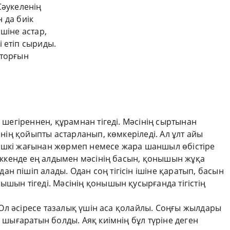
Сәукеленің
н да биік
шіне астар,
 етіп сыриды.
 торғын
, шегіреннен, құрамнан тігеді. Мәсінің сыртынан
сінің қойыпты астарланып, көмкеріледі. Ал ұлт айы
ішкі жағынан жөрмеп немесе жара шаншыл өбістіре
 тіккенде ең алдымен мәсінің басын, қонышын жұқа
н пішіп алады. Одан соң тігісін ішіне қаратып, басын
ышын тігеді. Мәсінің қонышын қусырғанда тігістің
м. Ол әсіресе тазалық үшін аса қолайлы. Соңғы жылдары
п шығаратын болды. Аяқ киімнің бұл түріне деген