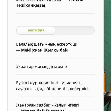
Тәжіханқызы
ӘҢГІМЕЛЕР
Балалық шағымның ескерткіші
—
Мейіржан Жылқыбай
Экран ар жағындағы өмір
Бүгінгі журналистің тіл мәдениеті,
сауаттылық әдебі және тіл шеберлігі
Жаңарған саябақ – халық игілігі
—
Мергенбай Гүлсезім