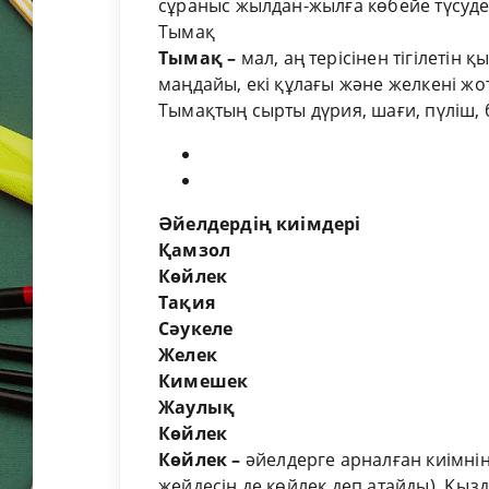
сұраныс жылдан-жылға көбейе түсуде
Тымақ
Тымақ
–
мал, аң терісінен тігілетін қ
маңдайы, екі құлағы және желкені жо
Тымақтың сырты дүрия, шағи, пүліш, 
Әйелдердің киімдері
Қамзол
Көйлек
Тақия
Сәукеле
Желек
Кимешек
Жаулық
Көйлек
Көйлек –
әйелдерге арналған киімнің
жейдесін де көйлек деп атайды). Қызда