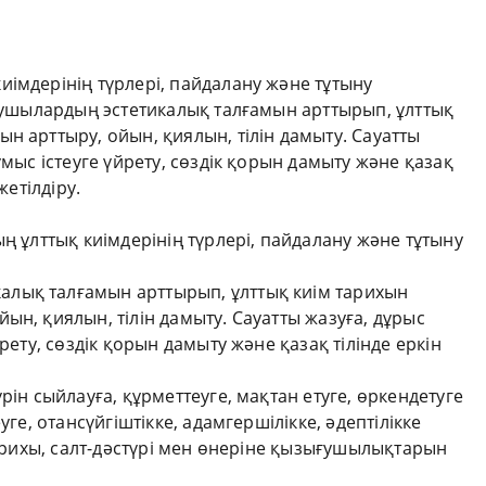
імдерінің түрлері, пайдалану және тұтыну
Оқушылардың эстетикалық талғамын арттырып, ұлттық
н арттыру, ойын, қиялын, тілін дамыту. Сауатты
ұмыс істеуге үйрету, сөздік қорын дамыту және қазақ
жетілдіру.
ң ұлттық киімдерінің түрлері, пайдалану және тұтыну
лық талғамын арттырып, ұлттық киім тарихын
ын, қиялын, тілін дамыту. Сауатты жазуға, дұрыс
рету, сөздік қорын дамыту және қазақ тілінде еркін
рін сыйлауға, құрметтеуге, мақтан етуге, өркендетуге
уге, отансүйгіштікке, адамгершілікке, әдептілікке
тарихы, салт-дәстүрі мен өнеріне қызығушылықтарын