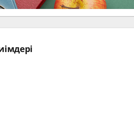
иімдері