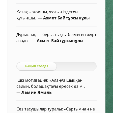
Қазақ – жоқшы, жоғын іздеген
қуғыншы.
—
Ахмет Байтұрсынұлы
Дұрыстық — бұрыстықты білмеген жұрт
азады.
—
Ахмет Байтұрсынұлы
НАҚЫЛ СӨЗДЕР
Ішкі мотивация: «Алаңға шыққан
сайын, болашақтағы ересек өзім..
—
Ламин Ямаль
Сөз тасушылар туралы: «Сартымнан не