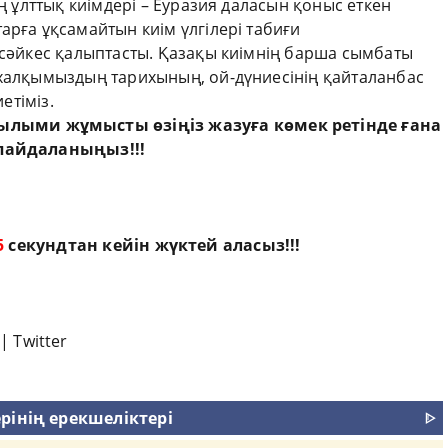
ың ұлттық киімдері – Еуразия даласын қоныс еткен
арға ұқсамайтын киім үлгілері табиғи
 сәйкес қалыптасты. Қазақы киімнің барша сымбаты
 халқымыздың тарихының, ой-дүниесінің қайталанбас
етіміз.
ылыми жұмыс
ты өзіңіз жазуға көмек ретінде ғана
пайдаланыңыз!!!
4
секундтан кейін жүктей аласыз!!!
|
Twitter
рінің ерекшеліктері
ᐈ