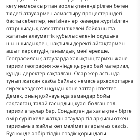
кету немесе сырттан зорлықпенендірілген бөтен
тілдегі атаулармен алмастыру процестеріндегі
басты себептер, негізінен әр кезеңде жүргізілген
отаршылдық саясатпен тікелей байланыста
жататын әлеуметтік құбылыс екенін оқушыға
шыншылдықпен, нақтылы деректі айғақтармен
ашып көрсетудің танымдық мәні ерекше.
Географиялық атауларда халықтың тарихы және
тарихи география жөнінде қыруар бай материал,
құнды деректер сақталған. Олар жер астында
тұнып жатқан қазба байлық немесе археологтарға
сирек кездесетін құнды көне заттар іспеттес.
Демек, оның қойнауында замандар бойы
сақталған, талай ғасырдың куәсі болған сол-
тарихи атаулар бар. Сондықтан да халықпен бірге
өмір сүріп келе жатқан атаулар тіл арқылы өткен
тарихымыз жайлы көп мәлімет аларымыз сөзсіз.
Бұл күнде әрбір тілдің сөздік қорындағы