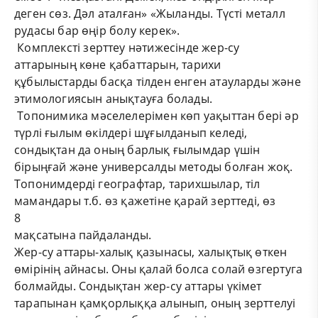
деген сөз. Дәл аталған» «Жыланды. Түсті металл
рудасы бар өңір болу керек».
Комплексті зерттеу нәтижесінде жер-су
аттарының көне қабаттарын, тарихи
құбылыстарды басқа тілден енген атауларды және
этимологиясын анықтауға болады.
Топонимика мәселелерімен көп уақыттан бері әр
түрлі ғылым өкілдері шұғылданып келеді,
сондықтан да оның барлық ғылымдар үшін
бірыңғай және универсалды методы болған жоқ.
Топонимдерді географтар, тарихшылар, тіл
мамандары т.б. өз қажетіне қарай зерттеді, өз
8
мақсатына пайдаланды.
Жер-су аттары-халық қазынасы, халықтық өткен
өмірінің айнасы. Оны қалай болса солай өзгертуга
болмайды. Сондықтан жер-су аттары үкімет
тарапынан қамқорлыққа алынып, оның зерттелуі