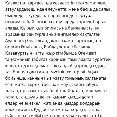
Қазақстан картасында кездесетін географиялық
атаулардың ішінде әлеуметтік және басқа да халық
өміріндегі, күнделікті тіршілігіндегі әртүрлі
оқиғамен байланысты атаулар да көрнекті орын
алады. Қырық қыз оқиғасына байланысты ел
арасында сан түрлі аңыз-әңгімелер сақталған.
Ауданның белгілі ардақты азаматтарының бір
болған Әбдіхалық Байдаулетов «Басында
Қазығұрттың» атты жыр кітабында Өгемдегі
таңғажайып табиғат көрінісін тамылжыта суреттей
келіп, ондағы қолдан соққандай қырық қыздың
тас боп қатқан ғажап мүсінін келтіреді. Аңыз
бойынша, ханның қыз ұзату тойының салтанаты
өтіп жатса керек, тосынан жау әскері шабуыл
жасап, ер азаматтың бәрін жайратып, мал-мүлікті
талап, таңдаулы деген қырық қызды ұстап
елдеріне әкеткелі жатқанда қыздар қолдарын
көкке жайып, Құдіретке «жатқа қор қылғанша
сүйегіміз өз елімізде, өз жерімізде қалсын, бізді