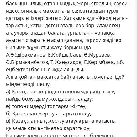
басқыншылық, отаршылдық жорықтардың, саяси-
идеологиялық мақсаттағы саясаттардың түрлі
қатпарлы іздері жатыр. Халқымызда «Жердің аты-
тарихтың хаты» деген аталы сөз бар. Атамекен
атаулары атадан балаға, ұрпақтан – ұрпаққа
ауысып отыратын асыл қазына, тарихи жәдігер.
Ғылыми жұмысты жазу барысында
А.Әбдірахманов, Е.Қойшыбаев, Ә.Мурзаев,
Ә.Бірмағамбетов, Т.Жанұзақов, Е.Керімбаев, т.б.
еңбектері басшылыққа алынды.
Алға қойған мақсатқа байланысты төмендегідей
міндеттерді шешу:
а) Қазақстан жеріндегі топонимдердің шығу,
пайда болу, даму жолдарын талдау;
ә) топонимдерді топтарға жіктеу;
б) Қазақстан жер-су аттарын шолу;
в) Қазақстанның жер-су атауларына қатысты
қызғылықты әңгімелер қарастыру;
Ғылыми жұмыс кіріспе мен негізгі бөлімнен,