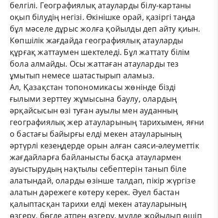
белгілі. Географиялық атауларды білу-картаны
оқып білудің негізі. Өкінішке орай, қазіргі таңда
бұл мәселе дұрыс жолға қойылды деп айту қиын.
Көпшілік жағдайда географиялық атауларды
құрғақ жаттаумен шектеледі. Бұл жаттату білім
бола алмайды. Осы жаттаған атауларды тез
ұмытып немесе шатастырып аламыз.
Ал, Қазақстан топономикасы жөнінде бізді
ғылыми зерттеу жұмысына баулу, олардың
әрқайсысын өзі туған ауылы мен ауданның
географиялық жер атауларының тарихымен, яғни
о бастағы байырғы елді мекен атауларының
әртүрлі кезеңдерде орын алған саяси-әлеуметтік
жағдайларға байланысты басқа атаулармен
ауыстырудың нақтылы себептерін танып біле
алатындай, оларды өзінше талдап, пікір жүргізе
алатын дәрежеге көтеру керек. Әуел бастан
қалыптасқан тарихи елді мекен атауларының
өзгеру, бөгде атпен өзгеру, мүлде жойылып өшіп