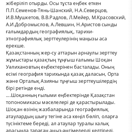
жіберіліп отырды. Осы тұста еңбек еткен
П.П.Семенов-Тянь-Шанский, Н.А.Северцов,
И.В.Мушкетов, В.В.Радлов, Л.Мейер, М.Красовский,
А.И.Добромыслов, А.Левшин, Н.Аристов сынды
ғалымдардың географиялық, тарихи-
этнографиялық зерттеулерінің маңызы аса
ерекше.
Қазақстанның жер-су аттарын арнаулы зерттеу
жұмыстары қазақтың тұңғыш ғалымы Шоқан
Уәлихановтың еңбектерінен басталады. Оның
есімі география тарихында қазақ даласын, Орта
және Орталық Азияны тұңғыш зерттеушілердің
бірі ретінде енді.
....Шоқанның ғылыми еңбектерінде Қазақстан
топономикасы мәселелері де қарастырылады.
Шоқан өзінің жазбаларында географиялық
атаулардың шығу тегіне аса көңіл бөліп, оларға
түсініктеме береді, ал атаулар туралы халық
арасында тараған аңыз-әңгімелерді келтіреді.