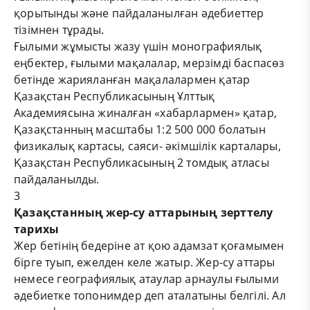
қорытынды және пайдаланылған әдебиеттер
тізімнен тұрады.
Ғылыми жұмысты жазу үшін монографиялық
еңбектер, ғылыми мақалалар, мерзімді баспасөз
бетінде жарияланған мақалалармен қатар
Қазақстан Республикасының Ұлттық
Академиясына жиналған «хабарлармен» қатар,
Қазақстанның масштабы 1:2 500 000 болатын
физикалық картасы, саяси- әкімшілік карталары,
Қазақстан Республикасының 2 томдық атласы
пайдаланылды.
3
Қазақстанның жер-су аттарының зерттелу
тарихы
Жер бетінің бедеріне ат қою адамзат қоғамымен
бірге туып, ежелден келе жатыр. Жер-су аттары
немесе географиялық атаулар арнаулы ғылыми
әдебиетке топонимдер деп аталатыны белгілі. Ал