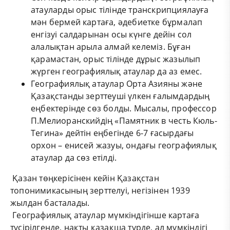
атауларды орыс тілінде транскрипциялауға
мән бермей картаға, әдебиетке бұрмалап
енгізуі салдарынан осы күнге дейін сол
алалықтан арыла алмай келеміз. Бұған
қарамастан, орыс тілінде дұрыс жазылып
жүрген географиялық атаулар да аз емес.
Географиялық атаулар Орта Азияны және
Қазақстанды зерттеуші үлкен ғалымдардың
еңбектерінде сөз болды. Мысалы, профессор
П.Мелиоранскийдің «Памятник в честь Кюль-
Тегина» дейтін еңбегінде 6-7 ғасырдағы
орхон – енисей жазуы, ондағы географиялық
атаулар да сөз етілді.
Қазан төңкерісінен кейін Қазақстан
топонимикасының зерттелуі, негізінен 1939
жылдан басталады.
Географиялық атаулар мүмкіндігінше картаға
түсірілгенде, нақты қазақша түрде, ал мүмкіндігі