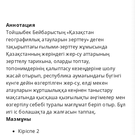
Аннотация
Тойшыбек Бейбарыстың «Қазақстан
географиялық атауларын зерттеу» деген
тақырыптағы ғылыми-зерттеу жұмысында
Қазақстанның жеріндегі жер-су аттарының
зерттелу тарихына, оларды топтау,
топонимдерінің қалыптасу кезеңдеріне шолу
жасай отырып, республика аумағындағы бүгінгі
күнге дейін өзгертілген жер-су, елді мекен
атауларын жұртшылыққа кеңінен таныстару
мақсатында қысқаша қызғылықты әңгімелер мен
өзгертілу себебі туралы мағлұмат беріп отыр. Бұл
игі іс болашақта да жалғасын таппақ.
Мазмұны
Кіріспе 2