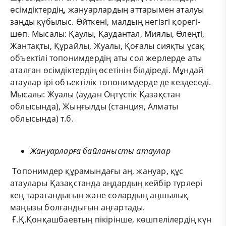
өсімдіктердің, жануарлардың аттарымен аталуы
заңды құбылыс. Өйткені, малдың негізгі қорегі-
шөп. Мысалы: Қаулы, Қаудантал, Миялы, Өлеңті,
Жантақты, Құрайлы, Жуалы, Қоғалы сияқты ұсақ
объектілі топонимдердің аты сол жерлерде аты
аталған өсімдіктердің өсетінін білдіреді. Мұндай
атаулар ірі объектілік топонимдерде де кездеседі.
Мысалы: Жуалы (аудан Оңтүстік Қазақстан
облысында), Жыңғылды (станция, Алматы
облысында) т.б.
Жануарларға байланысты атаулар
Топонимдер құрамындағы аң, жануар, құс
атаулары Қазақстанда аңдардың кейбір түрлері
кең тарағандығын және солардың аңшылық
маңызы болғандығын аңғартады.
Ғ.Қ.Қонқашбаевтың пікірінше, көшпелілердің күн