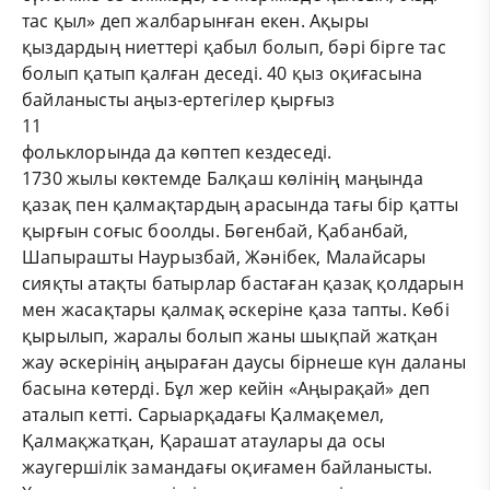
тас қыл» деп жалбарынған екен. Ақыры
қыздардың ниеттері қабыл болып, бәрі бірге тас
болып қатып қалған деседі. 40 қыз оқиғасына
байланысты аңыз-ертегілер қырғыз
11
фольклорында да көптеп кездеседі.
1730 жылы көктемде Балқаш көлінің маңында
қазақ пен қалмақтардың арасында тағы бір қатты
қырғын соғыс боолды. Бөгенбай, Қабанбай,
Шапырашты Наурызбай, Жәнібек, Малайсары
сияқты атақты батырлар бастаған қазақ қолдарын
мен жасақтары қалмақ әскеріне қаза тапты. Көбі
қырылып, жаралы болып жаны шықпай жатқан
жау әскерінің аңыраған даусы бірнеше күн даланы
басына көтерді. Бұл жер кейін «Аңырақай» деп
аталып кетті. Сарыарқадағы Қалмақемел,
Қалмақжатқан, Қарашат атаулары да осы
жаугершілік замандағы оқиғамен байланысты.