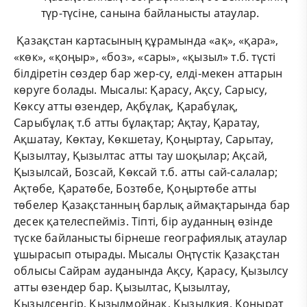
түр-түсіне, санына байланысты атаулар.
Қазақстан картасының құрамында «ақ», «қара»,
«көк», «қоңыр», «боз», «сары», «қызыл» т.б. түсті
білдіретін сөздер бар жер-су, елді-мекен аттарын
көруге болады. Мысалы: Қарасу, Ақсу, Сарысу,
Көксу атты өзендер, Ақбұлақ, Қарабұлақ,
Сарыбұлақ т.б атты бұлақтар; Ақтау, Қаратау,
Ақшатау, Көктау, Көкшетау, Қоңыртау, Сарытау,
Қызылтау, Қызылтас атты тау шоқылар; Ақсай,
Қызылсай, Бозсай, Көксай т.б. атты сай-салалар;
Ақтөбе, Қаратөбе, Бозтөбе, Қоңыртөбе атты
төбелер Қазақстанның барлық аймақтарында бар
десек қателеспейміз. Тіпті, бір ауданның өзінде
түске байланысты бірнеше географиялық атаулар
ұшырасып отырады. Мысалы Оңтүстік Қазақстан
облысы Сайрам ауданында Ақсу, Қарасу, Қызылсу
атты өзендер бар. Қызылтас, Қызылтау,
Қызылсеңгір, Қызылмойнақ, Қызылқия, Қоңырат