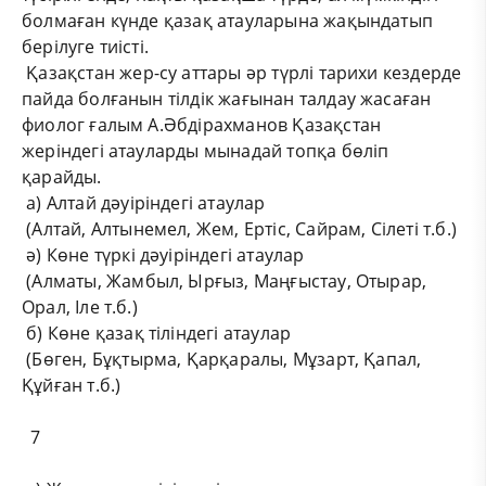
болмаған күнде қазақ атауларына жақындатып
берілуге тиісті.
Қазақстан жер-су аттары әр түрлі тарихи кездерде
пайда болғанын тілдік жағынан талдау жасаған
фиолог ғалым А.Әбдірахманов Қазақстан
жеріндегі атауларды мынадай топқа бөліп
қарайды.
а) Алтай дәуіріндегі атаулар
(Алтай, Алтынемел, Жем, Ертіс, Сайрам, Сілеті т.б.)
ә) Көне түркі дәуіріндегі атаулар
(Алматы, Жамбыл, Ырғыз, Маңғыстау, Отырар,
Орал, Іле т.б.)
б) Көне қазақ тіліндегі атаулар
(Бөген, Бұқтырма, Қарқаралы, Мұзарт, Қапал,
Құйған т.б.)
7