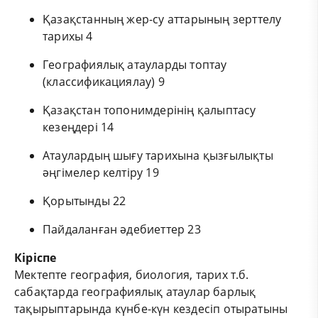
Қазақстанның жер-су аттарының зерттелу
тарихы 4
Географиялық атауларды топтау
(классификациялау) 9
Қазақстан топонимдерінің қалыптасу
кезеңдері 14
Атаулардың шығу тарихына қызғылықты
әңгімелер келтіру 19
Қорытынды 22
Пайдаланған әдебиеттер 23
Кіріспе
Мектепте география, биология, тарих т.б.
сабақтарда географиялық атаулар барлық
тақырыптарында күнбе-күн кездесіп отыратыны