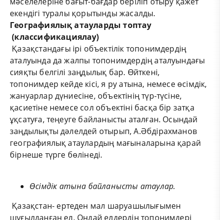
мәселелеріне бағыт-бағдар беріліп отыру қажет
екендігі туралы қорытынды жасалды.
Географиялық атауларды топтау
(
классификациялау
)
Қазақстандағы ірі объектілік топонимдердің
аталуында да жалпы топонимдердің аталуындағы
сияқты белгілі заңдылық бар. Өйткені,
топонимдер кейде кісі, я ру атына, немесе өсімдік,
жануарлар дүниесіне, объектінің түр-түсіне,
қасиетіне немесе сол объектіні басқа бір затқа
ұқсатуға, теңеуге байланысты аталған. Осындай
заңдылықты дәлелдей отырып, А.Әбдірахманов
географиялық атаулардың мағыналарына қарай
бірнеше түрге бөлінеді.
Өсімдік атына байланысты атаулар.
Қазақстан- ертеден мал шаруашылығымен
шұғылданған ел. Ондай елдердің топонимдері