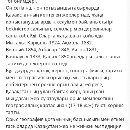
топонимдері.
Он сегізінші- он тоғызыншы ғасырларда
Қазақстанның көптеген жерлерінде, жаңа
қоныстанушылардың келуімен байланысты ірі
бекіністер салынып, селолар мен деревнялар
саны көбейді. Оларға жаңаша ат қойылды.
Мысалы: Қарқалы-1824, Ақмола-1832,
Верный-1854, Атбасар-1848, Аягөз-1831,
Баянауыл-1833, Қапал-1850 жылдары салынғанын
тарихи деректер көрсетеді.
Бұл дәуірдегі қазақ жерінің топографиясы, тарихы
мен этнографиясы орыс оқымыстыларының
еңбектерінен ерекше орын алды. Әсіресе,
Қазақстанның ұлан-байтақ жері, оның сан
мыңдаған жер-су атаулары орыс мемлекетінің
географиялық картасынан (17-18 ж.ж) тиісті көрініс
тапты.
Орыс география қоғамының басшылығымен өткен
ғасырларда Қазақстан жеріне жиі-жиі экспедиция