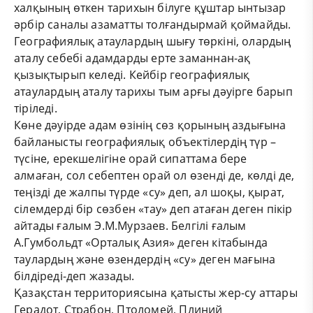
халқының өткен тарихын білуге құштар ынтызар
әрбір саналы азаматты толғандырмай қоймайды.
Географиялық атаулардың шығу төркіні, олардың
аталу себебі адамдарды ерте заманнан-ақ
қызықтырып келеді. Кейбір географиялық
атаулардың аталу тарихы тым арғы дәуірге барып
тіріледі.
Көне дәуірде адам өзінің сөз қорының аздығына
байланысты географиялық объектілердің түр –
түсіне, ерекшелігіне орай сипаттама бере
алмаған, сол себептен орай ол өзенді де, көлді де,
теңізді де жалпы түрде «су» деп, ал шоқы, қырат,
сілемдерді бір сөзбен «тау» деп атаған деген пікір
айтады ғалым Э.М.Мурзаев. Белгілі ғалым
А.Гумбольдт «Орталық Азия» деген кітабында
таулардың және өзендердің «су» деген мағына
білдіреді-деп жазады.
Қазақстан территориясына қатысты жер-су аттары
Герадот, Страбон, Птоломей, Плиний