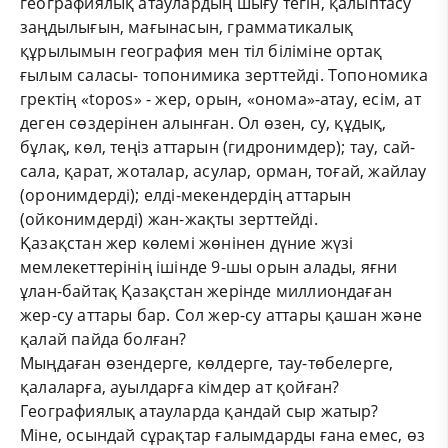
географиялық атаулардың шығу тегін, қалыптасу
заңдылығын, мағынасын, грамматикалық
құрылымын география мен тіл біліміне ортақ
ғылым саласы- топонимика зерттейді. Топономика
гректің «topos» - жер, орын, «онома»-атау, есім, ат
деген сөздерінен алынған. Ол өзен, су, құдық,
бұлақ, көл, теңіз аттарын (гидронимдер); тау, сай-
сала, қарат, жоталар, асулар, орман, тоғай, жайлау
(оронимдерді); елді-мекендердің аттарын
(ойконимдерді) жан-жақты зерттейді.
Қазақстан жер көлемі жөнінен дүние жүзі
мемлекеттерінің ішінде 9-шы орын алады, яғни
ұлан-байтақ Қазақстан жерінде миллиондаған
жер-су аттары бар. Сол жер-су аттары қашан және
қалай пайда болған?
Мыңдаған өзендерге, көлдерге, тау-төбелерге,
қалаларға, ауылдарға кімдер ат қойған?
Географиялық атауларда қандай сыр жатыр?
Міне, осындай сұрақтар ғалымдарды ғана емес, өз