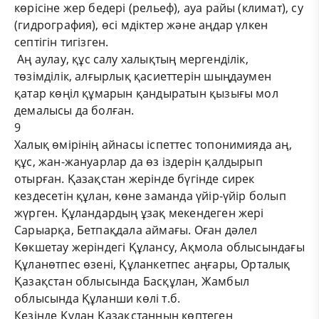
көрісіне жер бедері (рельеф), ауа райы (климат), су
(гидрография), өсі мдіктер және аңдар үлкен
септігін тигізген.
Аң аулау, құс салу халықтың мергенділік,
төзімділік, алғырлық қасиеттерін шыңдаумен
қатар көңіл құмарын қандыратын қызығы мол
демалысы да болған.
9
Халық өмірінің айнасы іспеттес топонимияда аң,
құс, жан-жануарлар да өз іздерін қалдырып
отырған. Қазақстан жерінде бүгінде сирек
кездесетін құлан, көне заманда үйір-үйір болып
жүрген. Құландардың ұзақ мекендеген жері
Сарыарқа, Бетпақдала аймағы. Оған дәлел
Көкшетау жеріндегі Құлансу, Ақмола облысындағы
Құланөтпес өзені, Құланкетпес аңғары, Орталық
Қазақстан облысында Басқұлан, Жамбыл
облысында Құланши көлі т.б.
Кезінде Құлан Қазақстанның көптеген