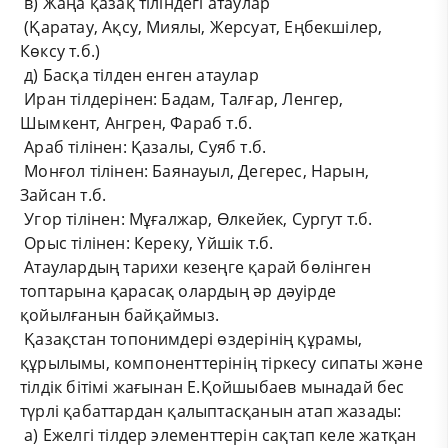
в) Жаңа қазақ тіліндегі атаулар
(Қаратау, Ақсу, Миялы, Жерсуат, Еңбекшілер,
Көксу т.б.)
д) Басқа тілден енген атаулар
Иран тілдерінен: Бадам, Талғар, Ленгер,
Шымкент, Ангрен, Фараб т.б.
Араб тілінен: Қазалы, Суяб т.б.
Монғол тілінен: Баянауыл, Дегерес, Нарын,
Зайсан т.б.
Угор тілінен: Мұғалжар, Өлкейек, Сургут т.б.
Орыс тілінен: Кереку, Үйшік т.б.
Атаулардың тарихи кезеңге қарай бөлінген
топтарына қарасақ олардың әр дәуірде
қойылғанын байқаймыз.
Қазақстан топонимдері өздерінің құрамы,
құрылымы, компоненттерінің тіркесу сипаты және
тілдік бітімі жағынан Е.Қойшыбаев мынадай бес
түрлі қабаттардан қалыптасқанын атап жазады:
а) Ежелгі тілдер элементтерін сақтап келе жатқан