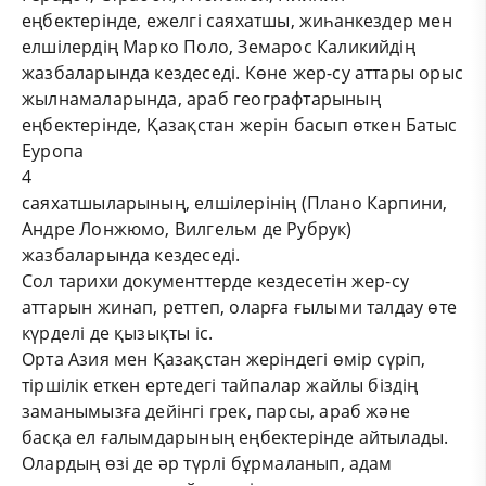
еңбектерінде, ежелгі саяхатшы, жиһанкездер мен
елшілердің Марко Поло, Земарос Каликийдің
жазбаларында кездеседі. Көне жер-су аттары орыс
жылнамаларында, араб географтарының
еңбектерінде, Қазақстан жерін басып өткен Батыс
Еуропа
4
саяхатшыларының, елшілерінің (Плано Карпини,
Андре Лонжюмо, Вилгельм де Рубрук)
жазбаларында кездеседі.
Сол тарихи документтерде кездесетін жер-су
аттарын жинап, реттеп, оларға ғылыми талдау өте
күрделі де қызықты іс.
Орта Азия мен Қазақстан жеріндегі өмір сүріп,
тіршілік еткен ертедегі тайпалар жайлы біздің
заманымызға дейінгі грек, парсы, араб және
басқа ел ғалымдарының еңбектерінде айтылады.
Олардың өзі де әр түрлі бұрмаланып, адам