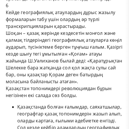
6
Кейде географиялық атаулардың дұрыс жазылу
формаларын табу үшін олардың әр түрлі
транскрипцияларын қарастырады.
Шоқан – қазақ жерінде кездесетін монғол және
қалмақ тілдеріндегі географиялық атауларға көңіл
аударып, түсініктеме берген тұңғыш ғалым. Қазіргі
кезде шығу тегі ұмытылған «Қоғам» атауы
жайында Ш.Уәлиханов былай деді: «Қаратұрықтан
Шелекке бара жатқанда сол қол жақта сулы сай
бар, оны қазақтар Қорам деген батырдың
моласына байланысты атаған».
Қазақстан топонимдері революциядан бұрын
негізінен екі салада сөз болды.
Қазақстанда болған ғалымдар, саяхатшылар,
географтар қазақ топонимдерін жазып алып,
оларды картаға, ғылыми әдебиетке енгізді.
Сол кезде кейбір адамдардың географиялық