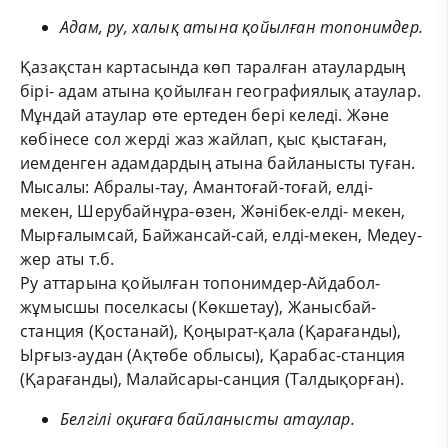
Адам, ру, халық атына қойылған топонимдер.
Қазақстан картасында көп таралған атаулардың
бірі- адам атына қойылған географиялық атаулар.
Мұндай атаулар өте ертеден бері келеді. Және
көбінесе сол жерді жаз жайлап, қыс қыстаған,
иемденген адамдардың атына байланысты туған.
Мысалы: Абралы-тау, Амантоғай-тоғай, елді-
мекен, Шерубайнұра-өзен, Жәнібек-елді- мекен,
Мырғалымсай, Байжансай-сай, елді-мекен, Медеу-
жер аты т.б.
Ру аттарына қойылған топонимдер-Айдабол-
жұмысшы поселкасы (Көкшетау), Жанысбай-
станция (Қостанай), Қоңырат-қала (Қарағанды),
Ырғыз-аудан (Ақтөбе облысы), Қарабас-станция
(Қарағанды), Малайсары-санция (Талдықорған).
Белгілі оқиғаға байланысты атаулар.