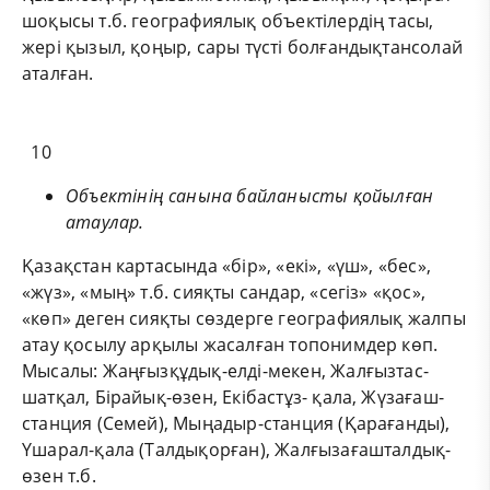
шоқысы т.б. географиялық объектілердің тасы,
жері қызыл, қоңыр, сары түсті болғандықтансолай
аталған.
10
Объектінің санына байланысты қойылған
атаулар.
Қазақстан картасында «бір», «екі», «үш», «бес»,
«жүз», «мың» т.б. сияқты сандар, «сегіз» «қос»,
«көп» деген сияқты сөздерге географиялық жалпы
атау қосылу арқылы жасалған топонимдер көп.
Мысалы: Жаңғызқұдық-елді-мекен, Жалғызтас-
шатқал, Бірайық-өзен, Екібастұз- қала, Жүзағаш-
станция (Семей), Мыңадыр-станция (Қарағанды),
Үшарал-қала (Талдықорған), Жалғызағашталдық-
өзен т.б.