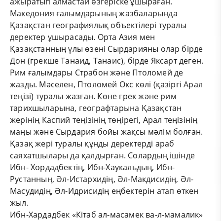
ажыратып алмастай өзгеріске ұшыраған.
Македония ғалымдарының жазбаларында
Қазақстан географиялық объектілері туралы
деректер ұшырасады. Орта Азия мен
Қазақстанның ұлы өзені Сырдарияны олар бірде
Дон (грекше Танаид, Танаис), бірде Яксарт деген.
Рим ғалымдары Страбон және Птоломей де
жазды. Мәселен, Птоломей Окс көлі (қазіргі Арал
теңізі) туралы жазған. Көне грек және рим
тарихшыларына, географтарына Қазақстан
жерінің Каспий теңізінің төңірегі, Арал теңізінің
маңы және Сырдария бойы жақсы мәлім болған.
Қазақ жері туралы құнды деректерді араб
саяхатшылары да қалдырған. Солардың ішінде
Ибн- Хордадбектің, Ибн-Хаукальдың, Ибн-
Рустанның, Әл-Истархидің, Әл-Макдисидің, Әл-
Масудидің, Әл-Идрисидің еңбектерін атап өткен
жыл.
Ибн-Хардадбек «Кітаб ал-масамек ва-л-мамалик»