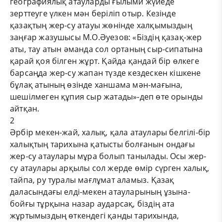
географиялық атауларды ғылыми жүйеде
зерттеуге үлкен мән беріліп отыр. Кезінде
қазақтың жер-су атауы жөнінде халқымыздың
заңғар жазушысы М.О.Әуезов: «Біздің қазақ-жер
аты, тау атын әманда сол ортаның сыр-сипатына
қарай қоя білген жұрт. Қайда қандай бір өлкеге
барсаңда жер-су жапан түзде кездескен кішкене
бұлақ атының өзінде ханшама мән-мағына,
шешілмеген құпия сыр жатады»-деп өте орынды
айтқан.
2
Әрбір мекен-жай, халық, қала атаулары белгілі-бір
халықтың тарихына қатысты болғанын ондағы
жер-су атаулары мұра болып танылады. Осы жер-
су атаулары арқылы сол жерде өмір сүрген халық,
тайпа, ру туралы мағлұмат аламыз. Қазақ
даласындағы елді-мекен атауларының ұзына-
бойғы тұрқына назар аударсақ, біздің ата
жұртымыздың өткендегі қанды тарихында,