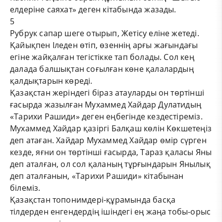
елдеріне саяхат» деген кітабында жазады.
5
Рубрук сапар шеге отырып, Жетісу еліне жетеді.
Қайықпен Іледен өтіп, өзеннің арғы жағындағы
егіне жайқалған тегістікке тап болады. Сол кең
далада балшықтан соғылған көне қалалардың
қалдықтарын көреді.
Қазақстан жеріндегі біраз атауларды он төртінші
ғасырда жазылған Мухаммед Хайдар Дулатидың
«Тарихи Рашиди» деген еңбегінде кездестіреміз.
Мухаммед Хайдар қазіргі Балқаш көлін Көкшетеңіз
деп атаған. Хайдар Мухаммед Хайдар өмір сүрген
кезде, яғни он төртінші ғасырда, Тараз қаласы Яны
деп аталған, ол сол қаланың тұрғындарын Янылық
деп аталғанын, «Тарихи Рашиди» кітабынан
білеміз.
Қазақстан топонимдері-құрамында басқа
тілдерден енгендердің ішіндегі ең жаңа тобы-орыс