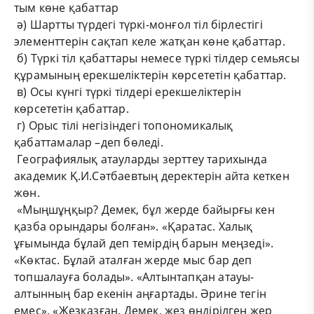
тым көне қабаттар
ә) Шартты түрдегі түркі-монғол тіл бірлестігі
элементтерін сақтап келе жатқан көне қабаттар.
б) Түркі тіл қабаттары немесе түркі тілдер семьясы
құрамының ерекшеліктерін көрсететін қабаттар.
в) Осы күнгі түркі тілдері ерекшеліктерін
көрсететін қабаттар.
г) Орыс тілі негізіндегі топономикалық
қабаттамалар –деп бөледі.
Географиялық атауларды зерттеу тарихында
академик Қ.И.Сәтбаевтың деректерін айта кеткен
жөн.
«Мыңшұңқыр? Демек, бұл жерде байырғы кен
қазба орындары болған». «Қаратас. Халық
ұғымында бұлай деп темірдің барын меңзеді».
«Көктас. Бұлай аталған жерде мыс бар деп
топшалауға болады». «Алтынтапқан атауы-
алтынның бар екенін аңғартады. Әрине тегін
емес». «Жезқазған. Демек, жез өндірілген жер