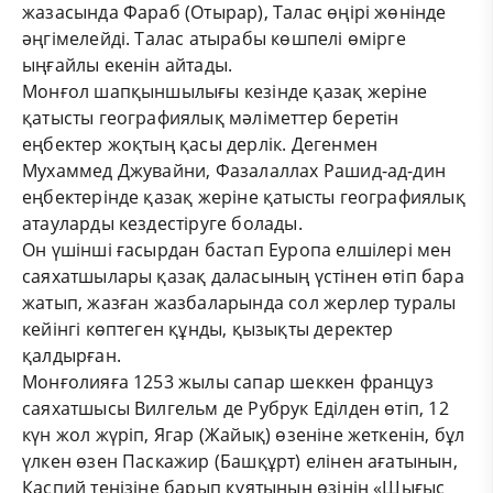
жазасында Фараб (Отырар), Талас өңірі жөнінде
әңгімелейді. Талас атырабы көшпелі өмірге
ыңғайлы екенін айтады.
Монғол шапқыншылығы кезінде қазақ жеріне
қатысты географиялық мәліметтер беретін
еңбектер жоқтың қасы дерлік. Дегенмен
Мухаммед Джувайни, Фазалаллах Рашид-ад-дин
еңбектерінде қазақ жеріне қатысты географиялық
атауларды кездестіруге болады.
Он үшінші ғасырдан бастап Еуропа елшілері мен
саяхатшылары қазақ даласының үстінен өтіп бара
жатып, жазған жазбаларында сол жерлер туралы
кейінгі көптеген құнды, қызықты деректер
қалдырған.
Монғолияға 1253 жылы сапар шеккен француз
саяхатшысы Вилгельм де Рубрук Еділден өтіп, 12
күн жол жүріп, Ягар (Жайық) өзеніне жеткенін, бұл
үлкен өзен Паскажир (Башқұрт) елінен ағатынын,
Каспий теңізіне барып құятынын өзінің «Шығыс