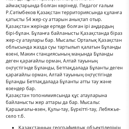
аймақтарында болған көрінеді. Педагог ғалым
Р.Сәтімбеков Қазақстан территориясында құланға
қатысты 54 жер-су аттарын анықтап отыр.
Қазақстан жерінде ертеде болған ірі аңдардың
бірі-бұлан. Бұланға байланысты Қазақстанда біраз
жер-су атаулары бар. Мысалы: Орталық Қазақстан
облысында жазда суы тартылып қалатын Бұланды
өзені, Макин станциясының маңында Бұланды
деген қарағайлы орман, Алтай тауының
оңтүстігінде Бұланды, Бетпақдалада Бұланты деген
қарағайлы орман, Алтай тауының оңтүстігінде
Бұланды Бетпақдалада Бұланты атты тау және
өзендер бар.
Қазақстан топонимиясында құс атауларына
байланысты жер аттары да бар. Мысалы:
Қаршығалы-өзен, Қулы-тау, Бүркітті-тау, Лебяжье-
село т.б.
Қазақстанның географиялық объектілерінің