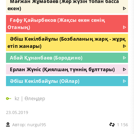
Мағжан Жұмабаев (Жер жүзін топан басса
екен)
ᐈ
Ғафу Қайырбеков (Жақсы екен сенің
Отаның)
ᐈ
Әбіш Кекілбайұлы (Бозбаланың жарқ - жұрқ
етіп жанары)
ᐈ
Абай Құнанбаев (Бородино)
ᐈ
Ерлан Жүніс (Қиялшаң түннің бұлттары)
ᐈ
Әбіш Кекілбайұлы (Ойлар)
ᐈ
kz
|
Өлеңдер
23.05.2019
Автор:
nurgul95
1 156