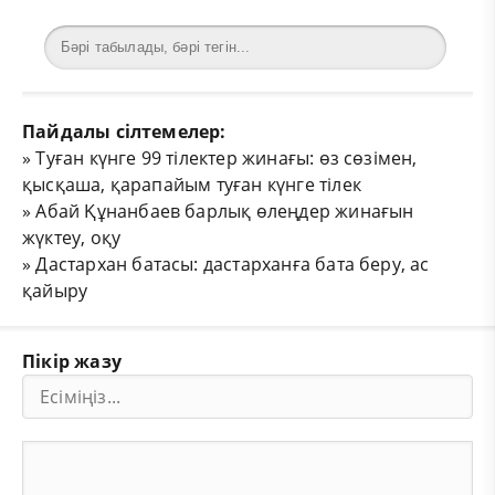
Пайдалы сілтемелер:
»
Туған күнге 99 тілектер жинағы: өз сөзімен,
қысқаша, қарапайым туған күнге тілек
»
Абай Құнанбаев барлық өлеңдер жинағын
жүктеу, оқу
»
Дастархан батасы: дастарханға бата беру, ас
қайыру
Пікір жазу