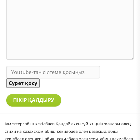
Сурет қосу
ПІКІР ҚАЛДЫРУ
Ілмектер:
әбіш кекілбаев Қандай екен сүйіктіңнің жанары өлең
стихи на казахском абиш кекилбаев олен казакша
,
әбіш
кекілбаев өлеңдері
,
абиш кекилбаев олендери
,
абиш кекилбаев