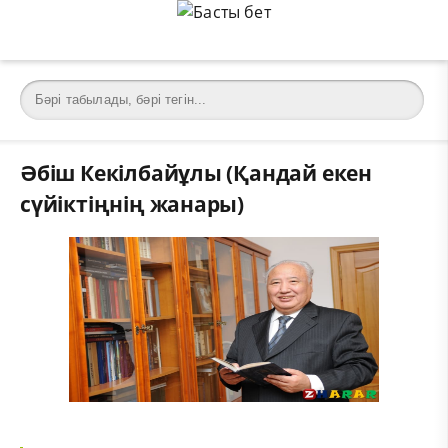
Әбіш Кекілбайұлы (Қандай екен
сүйіктіңнің жанары)