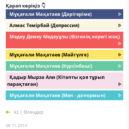
Қарап көріңіз 👇
Мұқағали Мақатаев (Дәрігеріме)
ᐈ
Алмас Темірбай (Депрессия)
ᐈ
Медеу Демеу Медеуұлы (Өзгенің керегі жоқ)
ᐈ
Мұқағали Мақатаев (Майгүлге)
ᐈ
Мұқағали Мақатаев (Күрсінбеші)
ᐈ
Қадыр Мырза Али (Кітапты қоя тұрып
парақтаған)
ᐈ
Мұқағали Мақатаев (Мен - донормын)
ᐈ
kz
|
Өлеңдер
08.11.2013