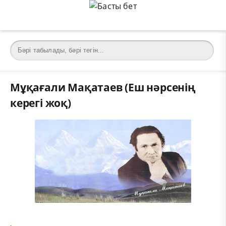
Мұқағали Мақатаев (Еш нәрсенің
керегі жоқ)