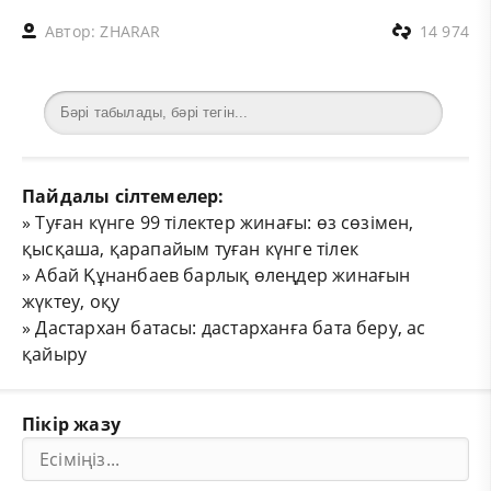
Автор:
ZHARAR
14 974
Пайдалы сілтемелер:
»
Туған күнге 99 тілектер жинағы: өз сөзімен,
қысқаша, қарапайым туған күнге тілек
»
Абай Құнанбаев барлық өлеңдер жинағын
жүктеу, оқу
»
Дастархан батасы: дастарханға бата беру, ас
қайыру
Пікір жазу