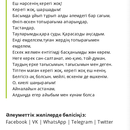
Еш нәрсенің керегі жоқ!
Керегі жоқ, шаршадым!
Басымда ұйып тұрып алды әлемдегі бар сағым,
Өніп-өскен топырағыма апарыңдар,
Тастандар,
Тауларымды,қара суды, Қарасазды аңсадым.
Енді емделсем,туған жердің топырағымен
емделем,
Ескек желмен ентігімді басқанымды жөн көрем.
Heгe керек сән-салтанат, ию-қию, той-думан,
Таудың ерке тағысымын, тағысымын мен деген.
Тіптен маған керегі жоқ, керегі жоқ еш ненің.
Белгісіз-ақ болсын, мейлі, өскенім де өшкенім.
О, киелі шаңырағым!
Айналайын астанам,
Алдыңда егер айыбым мен күнәм болса
Әлеуметтік желілерде бөлісіңіз:
Facebook
|
VK
|
WhatsApp
|
Telegram
|
Twitter