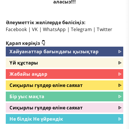
аласыз!!!
Әлеуметтік желілерде бөлісіңіз:
Facebook
|
VK
|
WhatsApp
|
Telegram
|
Twitter
Қарап көріңіз 👇
Хайуанаттар бағындағы қызықтар
ᐈ
Үй құстары
ᐈ
Жабайы аңдар
ᐈ
Сиқырлы гүлдер еліне саяхат
ᐈ
Бір уыс мақта
ᐈ
Сиқырлы гүлдер еліне саяхат
ᐈ
Не білдік Не үйрендік
ᐈ