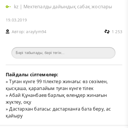
kz
|
Мектепалды дайындық сабақ жоспары
19.03.2019
Автор:
araylym94
1 253
Пайдалы сілтемелер:
»
Туған күнге 99 тілектер жинағы: өз сөзімен,
қысқаша, қарапайым туған күнге тілек
»
Абай Құнанбаев барлық өлеңдер жинағын
жүктеу, оқу
»
Дастархан батасы: дастарханға бата беру, ас
қайыру