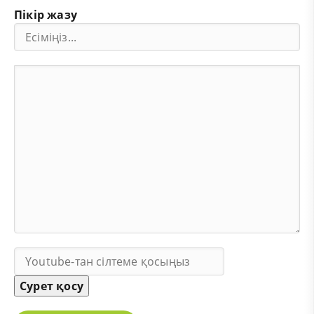
Пікір жазу
Сурет қосу