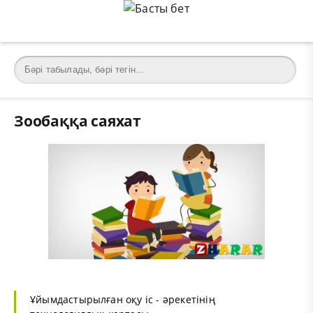
Зообаққа саяхат
Ұйымдастырылған оқу іс - әрекетінің