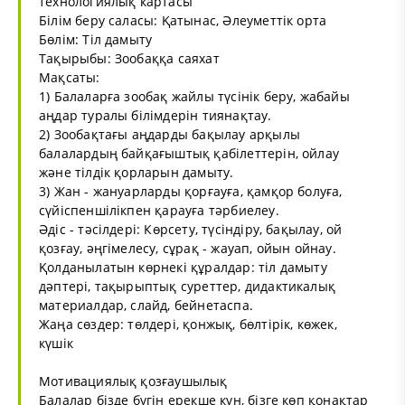
технологиялық картасы
Білім беру саласы: Қатынас, Әлеуметтік орта
Бөлім: Тіл дамыту
Тақырыбы: Зообаққа саяхат
Мақсаты:
1) Балаларға зообақ жайлы түсінік беру, жабайы
аңдар туралы білімдерін тиянақтау.
2) Зообақтағы аңдарды бақылау арқылы
балалардың байқағыштық қабілеттерін, ойлау
және тілдік қорларын дамыту.
3) Жан - жануарларды қорғауға, қамқор болуға,
сүйіспеншілікпен қарауға тәрбиелеу.
Әдіс - тәсілдері: Көрсету, түсіндіру, бақылау, ой
қозғау, әңгімелесу, сұрақ - жауап, ойын ойнау.
Қолданылатын көрнекі құралдар: тіл дамыту
дәптері, тақырыптық суреттер, дидактикалық
материалдар, слайд, бейнетаспа.
Жаңа сөздер: төлдері, қонжық, бөлтірік, көжек,
күшік
Мотивациялық қозғаушылық
Балалар бізде бүгін ерекше күн, бізге көп қонақтар