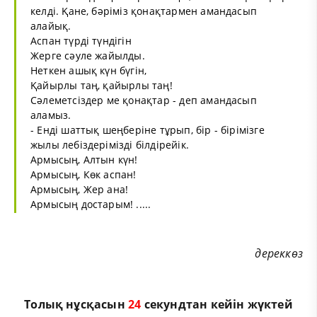
келді. Қане, бәріміз қонақтармен амандасып
алайық.
Аспан түрді түндігін
Жерге сәуле жайылды.
Неткен ашық күн бүгін,
Қайырлы таң, қайырлы таң!
Сәлеметсіздер ме қонақтар - деп амандасып
аламыз.
- Енді шаттық шеңберіне тұрып, бір - бірімізге
жылы лебіздерімізді білдірейік.
Армысың, Алтын күн!
Армысың, Көк аспан!
Армысың, Жер ана!
Армысың достарым! .....
дереккөз
Толық нұсқасын
23
секундтан кейін жүктей