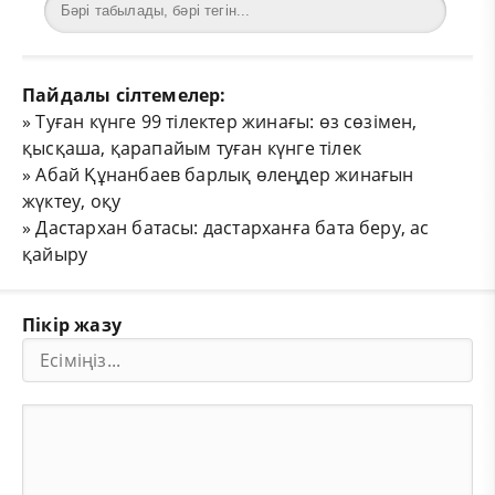
Пайдалы сілтемелер:
»
Туған күнге 99 тілектер жинағы: өз сөзімен,
қысқаша, қарапайым туған күнге тілек
»
Абай Құнанбаев барлық өлеңдер жинағын
жүктеу, оқу
»
Дастархан батасы: дастарханға бата беру, ас
қайыру
Пікір жазу