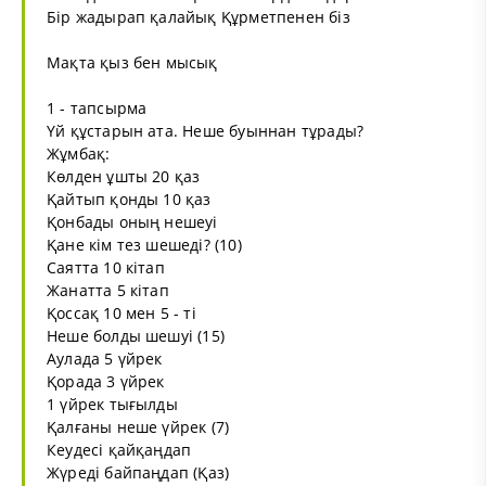
Бір жадырап қалайық Құрметпенен біз
Мақта қыз бен мысық
1 - тапсырма
Үй құстарын ата. Неше буыннан тұрады?
Жұмбақ:
Көлден ұшты 20 қаз
Қайтып қонды 10 қаз
Қонбады оның нешеуі
Қане кім тез шешеді? (10)
Саятта 10 кітап
Жанатта 5 кітап
Қоссақ 10 мен 5 - ті
Неше болды шешуі (15)
Аулада 5 үйрек
Қорада 3 үйрек
1 үйрек тығылды
Қалғаны неше үйрек (7)
Кеудесі қайқаңдап
Жүреді байпаңдап (Қаз)