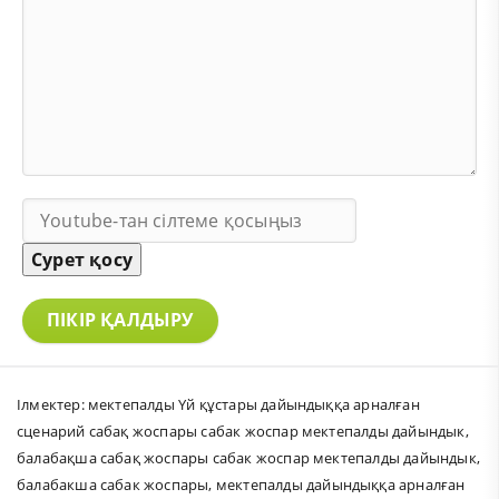
Сурет қосу
ПІКІР ҚАЛДЫРУ
Ілмектер:
мектепалды Үй құстары дайындыққа арналған
сценарий сабақ жоспары сабак жоспар мектепалды дайындык
,
балабақша сабақ жоспары сабак жоспар мектепалды дайындык
,
балабакша сабак жоспары
,
мектепалды дайындыққа арналған