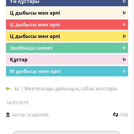
Үй құстары
ᐈ
Ц дыбысы мен әрпі
ᐈ
Ц дыбысы мен әрпі
ᐈ
Ц дыбысы мен әрпі
ᐈ
Зообаққа саяхат
ᐈ
Құстар
ᐈ
М дыбысы мен әрпі
ᐈ
kz
|
Мектепалды дайындық сабақ жоспары
14.03.2019
Автор:
araylym94
994