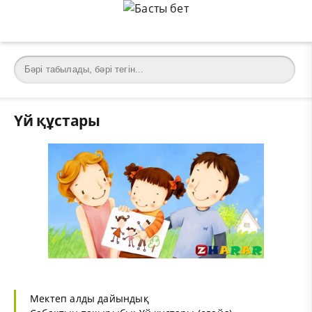
Үй құстары
Мектеп алды дайындық