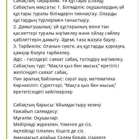
Сабақтың тақырыбы: Үй құстары (слайд)
Сабақтың мақсаты: 1. Білімділік: оқушылардың үй
құстары туралы білімдерін тиянақтау. Оларды
құстардың түрлерімен таныстыру.
2. Дамытушылық: үй құстарының өзіне тән
қасиеттері туралы әңгімелеу және ойлау сөйлеу
қабілеттерін дамыту. Әдемі, таза жазуға баулу.
3. Тәрбиелік: Отанын сүюге, аң құстарды қорғауға,
қамқор болуға тәрбиелеу.
Әдіс - тәсілдері: саяхат сабақ, түсіндіру әңгімелеу.
Сабақтың түрі: “Мақта қыз бен мысық” еретігісі
желісіндегі саяхат сабақ.
Пән аралық байланыс: сауат ашу, математика
Көрнекілігі: Суреттері, “Мақта қыз бен мысық”
еретегісіндегі кейіпкерлер
Сабақтың барысы: Ұйымдастыру кезеңі
Ғажайып сәлемдесу:
Мұғалім: Оқушылар:
Мейірімді жүрекпен, Үлкенге де сіз,
Ақпейілді тілікпен, Кішіге де сіз.
Амандасып алайық Сәлем бердік сіздерге