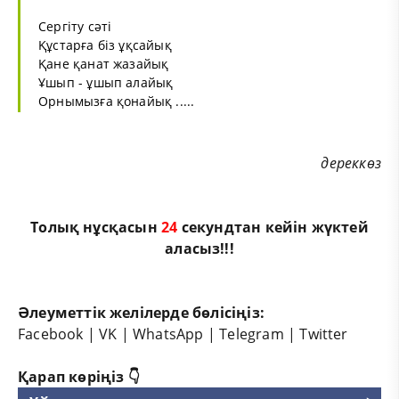
Сергіту сәті
Құстарға біз ұқсайық
Қане қанат жазайық
Ұшып - ұшып алайық
Орнымызға қонайық .....
дереккөз
Толық нұсқасын
24
секундтан кейін жүктей
аласыз!!!
Әлеуметтік желілерде бөлісіңіз:
Facebook
|
VK
|
WhatsApp
|
Telegram
|
Twitter
Қарап көріңіз 👇