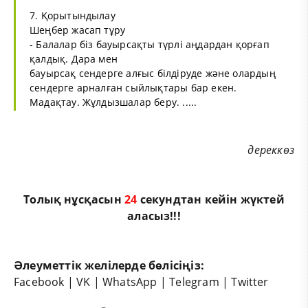
7. Қорытындылау
Шеңбер жасап тұру
- Балалар біз бауырсақты түрлі аңдардан қорғап
қалдық. Дара мен
бауырсақ сендерге алғыс білдіруде және олардың
сендерге арналған сыйлықтары бар екен.
Мадақтау. Жұлдызшалар беру. .....
дереккөз
Толық нұсқасын
23
секундтан кейін жүктей
аласыз!!!
Әлеуметтік желілерде бөлісіңіз:
Facebook
|
VK
|
WhatsApp
|
Telegram
|
Twitter