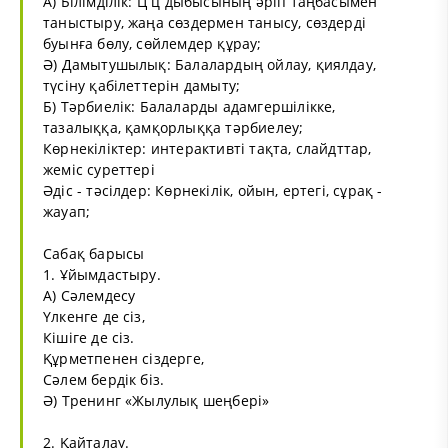
А) Білімділік: Ц ц дыбысының әріп таңбасымен
таныстыру, жаңа сөздермен танысу, сөздерді
буынға бөлу, сөйлемдер құрау;
Ә) Дамытушылық: Балалардың ойлау, қиялдау,
түсіну қабілеттерін дамыту;
Б) Тәрбиелік: Балаларды адамгершілікке,
тазалыққа, қамқорлыққа тәрбиелеу;
Көрнекіліктер: интерактивті тақта, слайдттар,
жеміс суреттері
Әдіс - тәсілдер: Көрнекілік, ойын, ертегі, сұрақ -
жауап;
Сабақ барысы
1. Ұйымдастыру.
А) Сәлемдесу
Үлкенге де сіз,
Кішіге де сіз.
Құрметпенен сіздерге,
Сәлем бердік біз.
Ә) Тренинг «Жылулық шеңбері»
2. Қайталау.