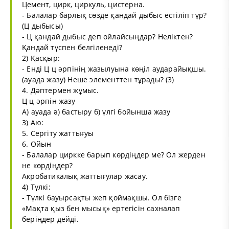
Цемент, цирк, циркуль, цистерна.
- Балалар барлық сөзде қандай дыбыс естіліп тұр?
(Ц дыбысы)
- Ц қандай дыбыс деп ойлайсыңдар? Неліктен?
Қандай түспен белгіленеді?
2) Қасқыр:
- Енді Ц ц әрпінің жазылуына көңіл аударайықшы.
(ауада жазу) Неше элементтен тұрады? (3)
4. Дәптермен жұмыс.
Ц ц әрпін жазу
А) ауада ә) бастыру б) үлгі бойынша жазу
3) Аю:
5. Сергіту жаттығуы
6. Ойын
- Балалар циркке барып көрдіңдер ме? Ол жерден
не көрдіңдер?
Акробатикалық жаттығулар жасау.
4) Түлкі:
- Түлкі бауырсақты жеп қоймақшы. Ол бізге
«Мақта қыз бен мысық» ертегісін сахналап
беріңдер дейді.