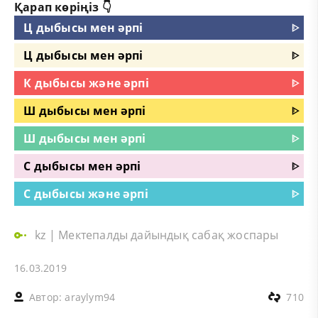
Қарап көріңіз 👇
Ц дыбысы мен әрпі
ᐈ
Ц дыбысы мен әрпі
ᐈ
К дыбысы және әрпі
ᐈ
Ш дыбысы мен әрпі
ᐈ
Ш дыбысы мен әрпі
ᐈ
С дыбысы мен әрпі
ᐈ
С дыбысы және әрпі
ᐈ
kz
|
Мектепалды дайындық сабақ жоспары
16.03.2019
Автор:
araylym94
710