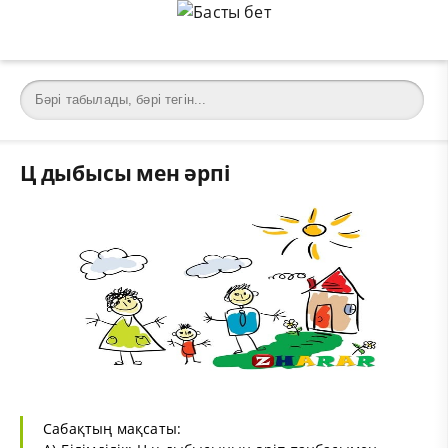
Ц дыбысы мен әрпі
Сабақтың мақсаты: