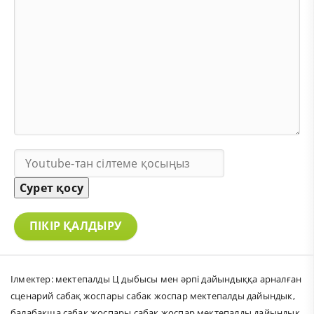
Сурет қосу
ПІКІР ҚАЛДЫРУ
Ілмектер:
мектепалды Ц дыбысы мен әрпі дайындыққа арналған
сценарий сабақ жоспары сабак жоспар мектепалды дайындык
,
балабақша сабақ жоспары сабак жоспар мектепалды дайындык
,