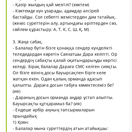
- Қазір жылдың қай мезгілі? (көктем)
- Көктемде күн ұзарады, адамдар әлсірей
бастайды. Сол себепті жемістерден дәм татайық.
(жеміс суреттерін алу, артындағы әріптерден сөз,
сөйлем құрастыру: А, Т, К, С, Ш, Қ, М)
3. Жаңа сабақ.
- Балалар бүгін бізге қонаққа сендер күнделікті
теледидардан көретін Саяхатшы Дара келіпті. Ор
сендердің сабақты қалай оқитындарыңды көргісі
келеді. Бірақ балалар Дараға СМС келген сияқты.
Ол бізге өзінің досы бауырсақпен бірге келе
жатқан екен. Одан қалың орманда адасып
қалыпты. Дараға досын табуға көмектесеміз бе?
(ия)
- Дараның досын орманда аңдар ұстап алыпты.
Бауырсақты құтқарамыз ба? (ия)
- Ендеше әрбір аңның тапсырмаларын
орындайық
1) Қоян:
- Балалар мына суреттердің атын атайықшы: