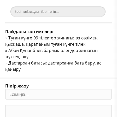
Пайдалы сілтемелер:
»
Туған күнге 99 тілектер жинағы: өз сөзімен,
қысқаша, қарапайым туған күнге тілек
»
Абай Құнанбаев барлық өлеңдер жинағын
жүктеу, оқу
»
Дастархан батасы: дастарханға бата беру, ас
қайыру
Пікір жазу