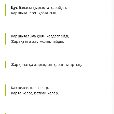
Құс
баласы қырымға қарайды.
Қаршыға ілген қазға сын.
Қаршығалыға қоян кездеспейді,
Жарақтыға жау жолықпайды.
Жарқанатқа жарықтан қараңғы артық.
Қаз келсе, жаз келер,
Қарға келсе, қатқақ келер.