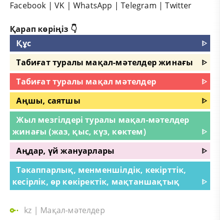
Facebook
|
VK
|
WhatsApp
|
Telegram
|
Twitter
Қарап көріңіз 👇
Құс
ᐈ
Табиғат туралы мақал-мәтелдер жинағы
ᐈ
Табиғат туралы мақал мәтелдер
ᐈ
Аңшы, саятшы
ᐈ
Жыл мезгілдері туралы мақал-мәтелдер
жинағы (жаз, қыс, күз, көктем)
ᐈ
Аңдар, үй жануарлары
ᐈ
Тәкаппарлық, менменшілдік, кекірттік,
кесірлік, өр көкіректік, мақтаншақтық
ᐈ
kz
|
Мақал-мәтелдер