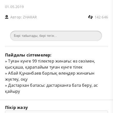
01.05.2019
Автор:
ZHARAR
142 646
Пайдалы сілтемелер:
»
Туған күнге 99 тілектер жинағы: өз сөзімен,
қысқаша, қарапайым туған күнге тілек
»
Абай Құнанбаев барлық өлеңдер жинағын
жүктеу, оқу
»
Дастархан батасы: дастарханға бата беру, ас
қайыру
Пікір жазу