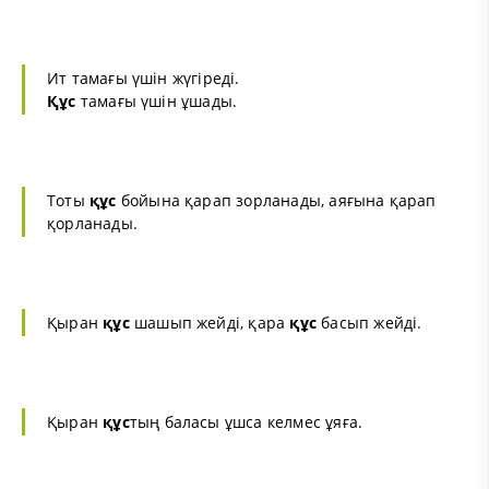
Ит тамағы үшін жүгіреді.
Құс
тамағы үшін ұшады.
Тоты
құс
бойына қарап зорланады, аяғына қарап
қорланады.
Қыран
құс
шашып жейді, қара
құс
басып жейді.
Қыран
құс
тың баласы ұшса келмес ұяға.