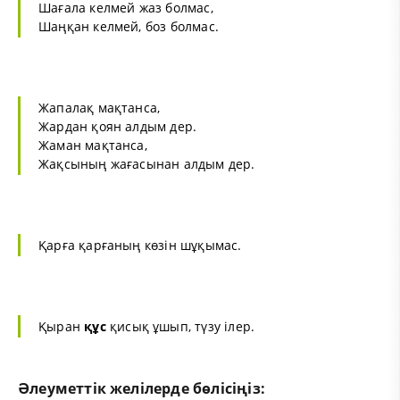
Шағала келмей жаз болмас,
Шаңқан келмей, боз болмас.
Жапалақ мақтанса,
Жардан қоян алдым дер.
Жаман мақтанса,
Жақсының жағасынан алдым дер.
Қарға қарғаның көзін шұқымас.
Қыран
құс
қисық ұшып, түзу ілер.
Әлеуметтік желілерде бөлісіңіз: