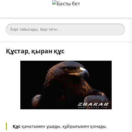
Құстар, қыран құс
Құс
қанатымен ұшады, құйрығымен қонады.