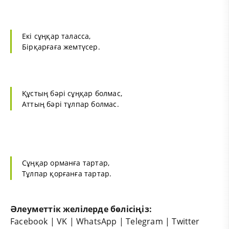
Екі сұңқар таласса,
Бірқарғаға жемтүсер.
Құстың бәрі сұңқар болмас,
Аттың бәрі тұлпар болмас.
Сұңқар орманға тартар,
Тұлпар қорғанға тартар.
Әлеуметтік желілерде бөлісіңіз:
Facebook
|
VK
|
WhatsApp
|
Telegram
|
Twitter