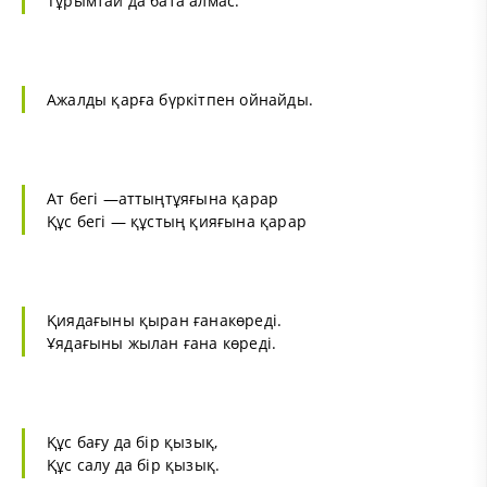
Тұрымтай да бата алмас.
Ажалды қарға бүркітпен ойнайды.
Ат бегі —аттыңтұяғына қарар
Құс бегі — құстың қияғына қарар
Қиядағыны қыран ғанакөреді.
Ұядағыны жылан ғана көреді.
Құс бағу да бір қызық,
Құс салу да бір қызық.