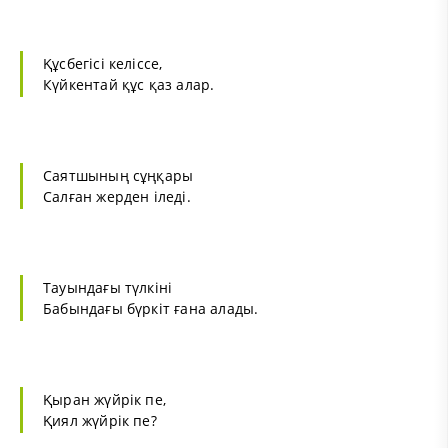
Құсбегісі келіссе,
Күйкентай құс қаз алар.
Саятшының сұңқары
Салған жерден іледі.
Тауындағы түлкіні
Бабындағы бүркіт ғана алады.
Қыран жүйрік пе,
Қиял жүйрік пе?