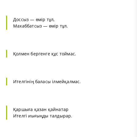
Доссыз — өмір тұл,
Махаббатсыз — өмір тұл.
Қолмен бергенге құс тоймас.
Ителгінің баласы ілмейқалмас.
Қаршыға қазан қайнатар
Ителгі иығыңды талдырар.