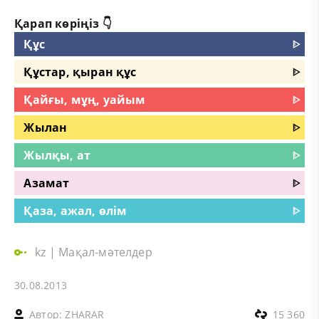
Қарап көріңіз 👇
Құс
ᐈ
Құстар, қыран құс
ᐈ
Қайғы, мұң, уайым
ᐈ
Жылан
ᐈ
Жылқы, ат
ᐈ
Азамат
ᐈ
Қаза, ажал, өлім
ᐈ
kz
|
Мақал-мәтелдер
30.08.2013
Автор:
ZHARAR
15 360