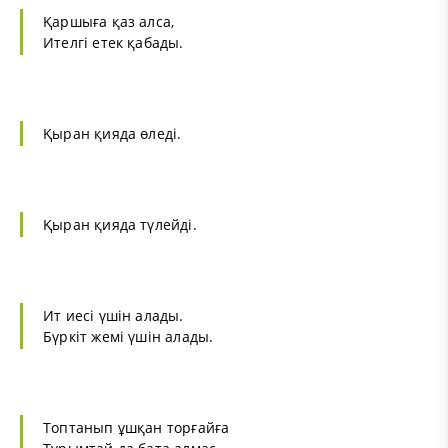
Қаршыға қаз алса,
Ителгі етек қабады.
Қыран қияда өледі.
Қыран қияда түлейді.
Ит иесі үшін алады.
Бүркіт жемі үшін алады.
Топтанып ұшқан торғайға