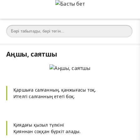
Аңшы, саятшы
Қаршыға салғанның, қанжығасы тоқ,
Ителгі салғанның етегі боқ.
Қиядағы қызыл түлкіні
Қияннан соққан бүркіт алады.