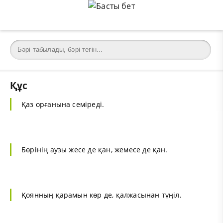
Құс
Қаз орғанына семіреді.
Бөрінің аузы жесе де қан, жемесе де қан.
Қоянның қарамын көр де, қалжасынан түңіл.