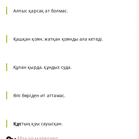
Алпыс қарсақ ат болмас.
Қашқан қоян, жатқан қоянды ала кетеді.
Құлан қырда, құндыз суда.
Өлі бөріден ит аттамас.
Құс
тың қуы сауысқан.
Мақал-мәтелдер