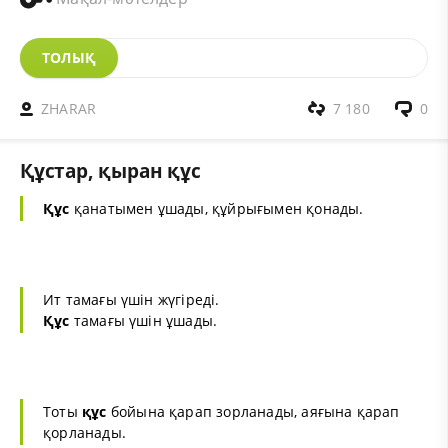
ТОЛЫҚ
ZHARAR
7 180
0
Құстар, қыран құс
Құс
қанатымен ұшады, құйрығымен қонады.
Ит тамағы үшін жүгіреді.
Құс
тамағы үшін ұшады.
Тоты
құс
бойына қарап зорланады, аяғына қарап
қорланады.