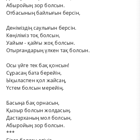
Абыройың зор болсын.
Отбасының байлығын берсін,
Деніміздің саулығын берсін.
Көңіліміз тоқ болсын,
Уайым - қайғы жоқ болсын.
Отырғандарың үлкен тақ болсын.
Осы үйге тек бақ қонсын!
Сұрасаң бата берейін,
Ықыласпен қол жайсаң,
Үстем болсын мерейің.
Басыңа бақ орнасын,
Қызыр болсын жолдасың.
Дастарханың мол болсын,
Абыройың зор болсын.
***