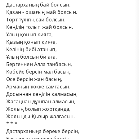
Дастарханың бай болсын.
Қазан - ошағың май болсын.
Төрт түлігің сай болсын.
Көңілің толып жай болсын.
Ұлың қонып қияға,
Қызың қонып қияға,
Келінің бибі атанып,
Ұлың болсын би аға.
Бергеннен Алла танбасын,
Көбейе берсін мал басың,
Өсе берсін жан басың,
Арманың көкке самғасын.
Досыңнан көңілің қалмасын,
Жағаңнан дұшпан алмасын,
Жолың болып жортқанда,
Жолыңды Қызыр жалғасын.
* * *
Дастарханыңа береке берсін,
Бастарыңа мереке берсін,