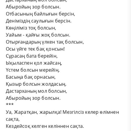
Абыройың зор болсын.
Отбасының байлығын берсін,
Деніміздің саулығын берсін.
Көңіліміз тоқ болсын,
Уайым - қайғы жоқ болсын.
Отырғандарың үлкен тақ болсын,
Осы үйге тек бақ қонсын!
Сұрасаң бата берейін,
Ықыласпен қол жайсаң,
Үстем болсын мерейің.
Басыңа бақ орнасын,
Қызыр болсын жолдасың.
Дастарханың мол болсын,
Абыройың зор болсын.
***
Уа, Жаратқан, жарылқа! Мезгілсіз келер өлімнен
сақта,
Кездейсоқ келген келіннен сақта.