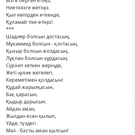
Бізге берген етіңіз,
Ниетінізге жетіңіз.
Қыл көпірден өткенде,
Құламай тіке өтіңіз!
***
Шадияр болсын доcтасың,
Мұхаммед болсын - қостасың.
Қызыр болсын жолдасың,
Лұқпан болсын кұрдасың.
Сүрініп кеткен жеріңде,
Жеті əулие жетелеп,
Кереметімен қолдасын!
Құдай жарылқасын,
Бақ қарасын,
Қыдыр дарысын.
Айдан аман,
Жылдан есен қылып,
Үйде, түздегі
Мал - басты аман қылсын!