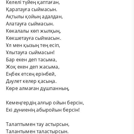
Келелі түйең қаптаған,
Қаратауға сыймасын.
Ақтылы қойың адалдан,
Алатауға сыймасын.
Көкалалы көп жылқың,
Көкшетауға сыймасын.
Ұл мен қызың тең есіп,
Ұлытауға сыймасын!
Бар екен деп тасыма,
Жоқ екен деп жасыма,
Еңбек етсең ерінбей,
Дəулет келер қасыңа.
Көре алмаған дұшпанның,
Кемеңгердің алғыр ойын берсін,
Екі дүниенің абыройын берсін!
Талаптымен тау астырсын,
Талантымен таластырсын.