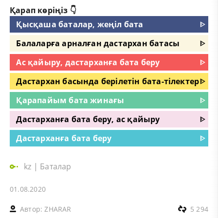
Қарап көріңіз 👇
Қысқаша баталар, жеңіл бата
ᐈ
Балаларға арналған дастархан батасы
ᐈ
Ас қайыру, дастарханға бата беру
ᐈ
Дастархан басында берілетін бата-тілектер
ᐈ
Қарапайым бата жинағы
ᐈ
Дастарханға бата беру, ас қайыру
ᐈ
Дастарханға бата беру
ᐈ
kz
|
Баталар
01.08.2020
Автор:
ZHARAR
5 294