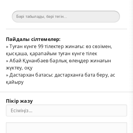
Пайдалы сілтемелер:
»
Туған күнге 99 тілектер жинағы: өз сөзімен,
қысқаша, қарапайым туған күнге тілек
»
Абай Құнанбаев барлық өлеңдер жинағын
жүктеу, оқу
»
Дастархан батасы: дастарханға бата беру, ас
қайыру
Пікір жазу