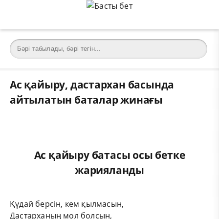
Ас қайыру, дастархан басында
айтылатын баталар жинағы
Ас қайыру батасы осы бетке
жарияланды
Құдай берсін, кем қылмасын,
Дастарханың мол болсын,