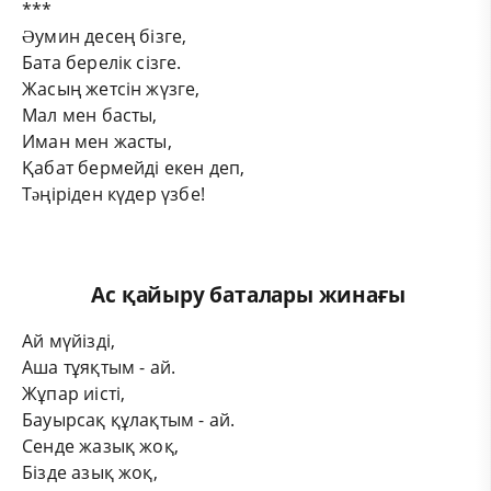
***
Əумин десең бізге,
Бата берелік сізге.
Жасың жетсін жүзге,
Мал мен басты,
Иман мен жасты,
Қабат бермейді екен деп,
Тəңіріден күдер үзбе!
Ас қайыру баталары жинағы
Ай мүйізді,
Аша тұяқтым - ай.
Жұпар иісті,
Бауырсақ құлақтым - ай.
Сенде жазық жоқ,
Бізде азық жоқ,