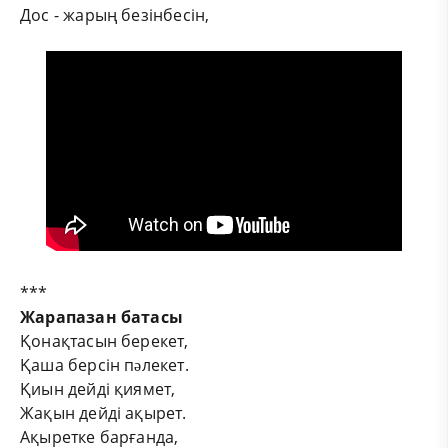
Дос - жарың безінбесін,
***
Жарапазан батасы
Қонақтасын берекет,
Қаша берсін пəлекет.
Қиын дейді қиямет,
Жақын дейді ақырет.
Ақыретке барғанда,