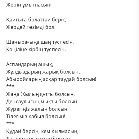
Жерін ұмытпасын!
Қайғыға болаттай берік,
Жердей төзімді бол.
Шаңырағыңа шаң түспесін,
Көңіліңе кірбің түспесін.
Аспандарың ашық,
Жұлдыздарың жарық болсын,
Абыройларың асқар таудай болсын!
***
Жаңа Жылың құтты болсын,
Денсаулығың мықты болсын.
Жүрегіңіз жалын болсын,
Тілегіміз қабыл болсын!
***
Құдай берсін, кем қылмасын,
Дастарханың мол болсын,