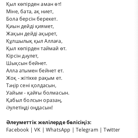
Қыл көпірден аман өт!
Міне, бата, ақ ниет,
Бола берсін берекет.
Қиын дейді қиямет,
Жақын дейді ақырет,
Құлшылық қыл Аллаға,
Қыл көпірден таймай өт.
Кірсін дəулет,
Шықсын бейнет.
Алла атымен бейнет ет.
Жоқ - жітікке рақым ет.
Тəңір сені қолдасын,
Уайым - қайғы болмасын.
Қабыл болсын оразаң,
Əулетіңді оңдасын!
Әлеуметтік желілерде бөлісіңіз:
Facebook
|
VK
|
WhatsApp
|
Telegram
|
Twitter