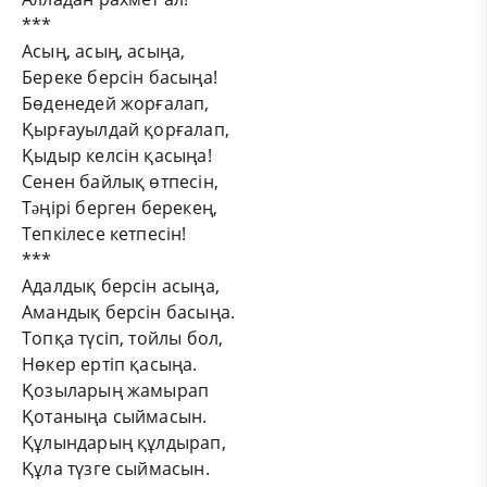
***
Асың, асың, асыңа,
Береке берсін басыңа!
Бөденедей жорғалап,
Қырғауылдай қорғалап,
Қыдыр келсін қасыңа!
Сенен байлық өтпесін,
Тəңірі берген берекең,
Тепкілесе кетпесін!
***
Адалдық берсін асыңа,
Амандық берсін басыңа.
Топқа түсіп, тойлы бол,
Нөкер ертіп қасыңа.
Қозыларың жамырап
Қотаныңа сыймасын.
Құлындарың құлдырап,
Құла түзге сыймасын.