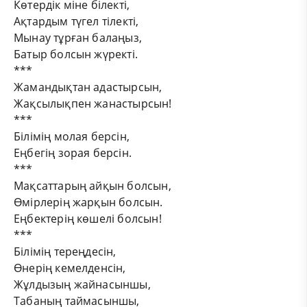
Көтердік міне білекті,
Ақтардым түгел тілекті,
Мынау тұрған балаңыз,
Батыр болсын жүректі.
***
Жамандықтан адастырсын,
Жақсылықпен жанастырсын!
***
Білімің молая берсін,
Еңбегің зорая берсін.
***
Мақсаттарың айқын болсын,
Өмірлерің жарқын болсын.
Еңбектерің көшелі болсын!
***
Білімің тереңдесін,
Өнерің кемелденсін,
Жұлдызың жайнасыншы,
Табаның таймасыншы,