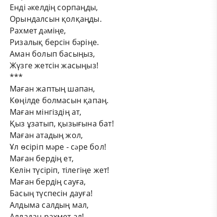
Енді əкелдің сорпаңды,
Орындалсын қолқаңды.
Рахмет дəміңе,
Ризалық берсін бəріңе.
Аман болып басыңыз,
Жүзге жетсін жасыңыз!
***
Маған жаптың шапан,
Көңілде болмасын қапаң.
Маған мінгіздің ат,
Қыз ұзатып, қызығына бат!
Маған атадың жол,
Ұл өсіріп мəре - сəре бол!
Маған бердің ет,
Келін түсіріп, тілегіңе жет!
Маған бердің сауға,
Басың түспесін дауға!
Алдыма салдың мал,
Алладан рахмет ал!