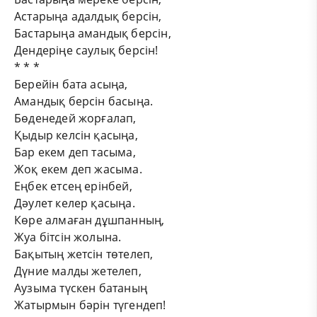
Астарыңа адалдық берсін,
Бастарыңа амандық берсін,
Дендеріңе саулық берсін!
* * *
Берейін бата асыңа,
Амандық берсін басыңа.
Бөденедей жорғалап,
Қыдыр келсін қасыңа,
Бар екем деп тасыма,
Жоқ екем деп жасыма.
Еңбек етсең ерінбей,
Дәулет келер қасыңа.
Көре алмаған дұшпанның,
Жуа бітсін жолына.
Бақытың жетсін төтелеп,
Дүние малды жетелеп,
Аузыма түскен батаның
Жатырмын бәрін түгендеп!