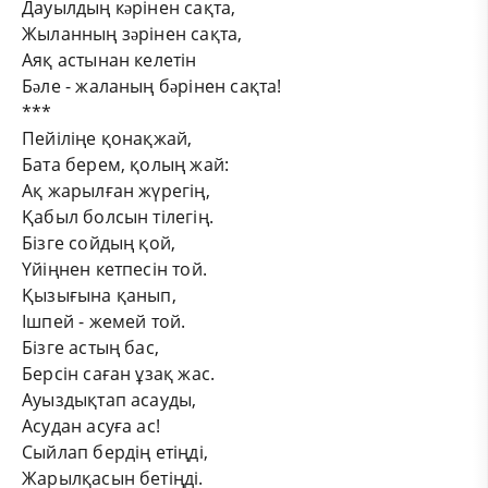
Дауылдың кəрінен сақта,
Жыланның зəрінен сақта,
Аяқ астынан келетін
Бəле - жаланың бəрінен сақта!
***
Пейіліңе қонақжай,
Бата берем, қолың жай:
Ақ жарылған жүрегің,
Қабыл болсын тілегің.
Бізге сойдың қой,
Үйіңнен кетпесін той.
Қызығына қанып,
Ішпей - жемей той.
Бізге астың бас,
Берсін саған ұзақ жас.
Ауыздықтап асауды,
Асудан асуға ас!
Сыйлап бердің етіңді,
Жарылқасын бетіңді.