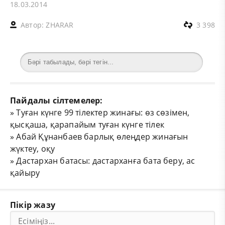
18.03.2014
Автор:
ZHARAR
3 398
Пайдалы сілтемелер:
»
Туған күнге 99 тілектер жинағы: өз сөзімен,
қысқаша, қарапайым туған күнге тілек
»
Абай Құнанбаев барлық өлеңдер жинағын
жүктеу, оқу
»
Дастархан батасы: дастарханға бата беру, ас
қайыру
Пікір жазу