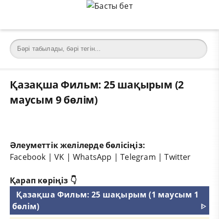
Қазақша Фильм: 25 шақырым (2
маусым 9 бөлім)
Әлеуметтік желілерде бөлісіңіз:
Facebook
|
VK
|
WhatsApp
|
Telegram
|
Twitter
Қарап көріңіз 👇
Қазақша Фильм: 25 шақырым (1 маусым 1
бөлім)
ᐈ