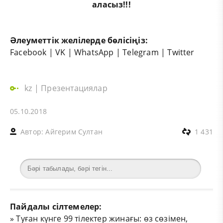
аласыз!!!
Әлеуметтік желілерде бөлісіңіз:
Facebook
|
VK
|
WhatsApp
|
Telegram
|
Twitter
kz
|
Презентациялар
05.10.2018
Автор:
Айгерим Султан
1 431
Пайдалы сілтемелер:
»
Туған күнге 99 тілектер жинағы: өз сөзімен,