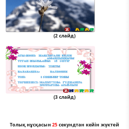
(2 слайд)
(3 слайд)
Толық нұсқасын
24
секундтан кейін жүктей