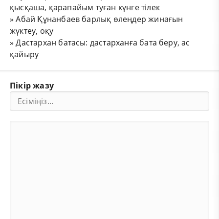
қысқаша, қарапайым туған күнге тілек
»
Абай Құнанбаев барлық өлеңдер жинағын
жүктеу, оқу
»
Дастархан батасы: дастарханға бата беру, ас
қайыру
Пікір жазу