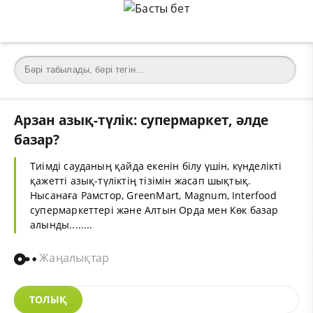
Арзан азық-түлік: супермаркет, әлде
базар?
Тиімді сауданың қайда екенін білу үшін, күнделікті
қажетті азық-түліктің тізімін жасап шықтық.
Нысанаға Рамстор, GreenMart, Magnum, Interfood
супермаркеттері және Алтын Орда мен Көк базар
алынды........
Жаңалықтар
ТОЛЫҚ