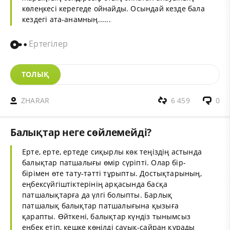
көлеңкесі керегеде ойнайды. Осындай кезде бала
кездегі ата-анамның......
Ертегілер
ТОЛЫҚ
ZHARAR
6 459
0
Балықтар неге сөйлемейді?
Ерте, ерте, ертеде сиқырлы көк теңіздің астында
балықтар патшалығы өмір сүріпті. Олар бір-
бірімен өте тату-тәтті тұрыпты. Достықтарының,
еңбексүйгіштіктерінің арқасында басқа
патшалықтарға да үлгі болыпты. Барлық
патшалық балықтар патшалығына қызыға
қарапты. Өйткені, балықтар күндіз тынымсыз
еңбек етіп, кешке көңілді сауық-сайран құрады