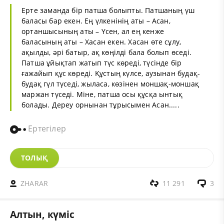
Ерте заманда бір патша болыпты. Патшаның үш
баласы бар екен. Ең үлкенінің аты – Асан,
ортаншысының аты – Үсен, ал ең кенже
баласының аты – Хасан екен. Хасан өте сұлу,
ақылды, әрі батыр, ақ көңілді бала болып өседі.
Патша ұйықтап жатып түс көреді, түсінде бір
ғажайып құс көреді. Құстың күлсе, аузынан будақ-
будақ гүл түседі, жыласа, көзінен моншақ-моншақ
маржан түседі. Міне, патша осы құсқа ынтық
болады. Дереу орнынан тұрысымен Асан.....
Ертегілер
ТОЛЫҚ
ZHARAR
11 291
3
Алтын, күміс