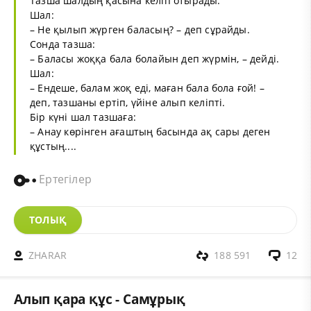
Тазша шалдың қасына келіп отырады.
Шал:
– Не қылып жүрген баласың? – деп сұрайды.
Сонда тазша:
– Баласы жоққа бала болайын деп жүрмін, – дейді.
Шал:
– Ендеше, балам жоқ еді, маған бала бола ғой! –
деп, тазшаны ертіп, үйіне алып келіпті.
Бір күні шал тазшаға:
– Анау көрінген ағаштың басында ақ сары деген
құстың....
Ертегілер
ТОЛЫҚ
ZHARAR
188 591
12
Алып қара құс - Самұрық