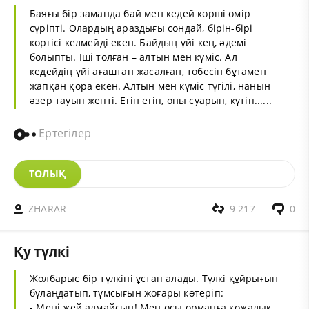
Баяғы бір заманда бай мен кедей көрші өмір
сүріпті. Олардың араздығы сондай, бірін-бірі
көргісі келмейді екен. Байдың үйі кең, әдемі
болыпты. Іші толған – алтын мен күміс. Ал
кедейдің үйі ағаштан жасалған, төбесін бұтамен
жапқан қора екен. Алтын мен күміс түгілі, нанын
әзер тауып жепті. Егін егіп, оны суарып, күтіп......
Ертегілер
ТОЛЫҚ
ZHARAR
9 217
0
Қу түлкі
Жолбарыс бір түлкіні ұстап алады. Түлкі құйрығын
бұлаңдатып, тұмсығын жоғары көтеріп:
- Мені жей алмайсың! Мен осы орманға қожалық