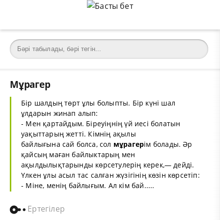
Мұрагер
Бір
шал
дың төрт ұлы болыпты. Бір күні шал
ұлдарын жинап алып:
- Мен
қарт
айдым. Біреуіңнің үй иесі болатын
уақыттарың жетті. Кімнің ақылы
байлығына сай болса, сол
мұрагер
ім болады. Әр
қайсың маған байлыктарың мен
ақылдылықтарынды көрсетулерің керек,— дейді.
Үлкен ұлы асыл тас салған жүзігінің көзін көрсетіп:
- Міне, менің
байлығ
ым. Ал кім
бай
.....
Ертегілер