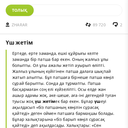
ТОЛЫҚ
ZHARAR
89 720
2
Үш жетім
Ертеде, ерте заманда, ешкі құйрығы келте
заманда бір патша бар екен. Оның жалғыз ұлы
болыпты. Ол ұлы ажалы жетіп ауырып өліпті.
Жалғыз ұлының күйігінен патша далаға шықпай
жатып алыпты. Бұл патшаға бірнеше патша көңіл
сұрай барыпты. Сонда да тұрмапты. Патша
басқармаған соң елі күйзеліпті. Осы елде жан
ашыр адамы жоқ, әке-шеше, аға-іні дегендей туған
туысы жоқ
үш
жетім
ек бар екен. Бұлар
үш
еуі
ақылдасып «біз патшаның көңілін сұрасақ
қайтеді» деген оймен патшаға бармақшы болады.
Бұлар халықтарына «біз барып көңіл сұрасақ
қайтеді» деп ақылдасады. Халықтары: «Сен