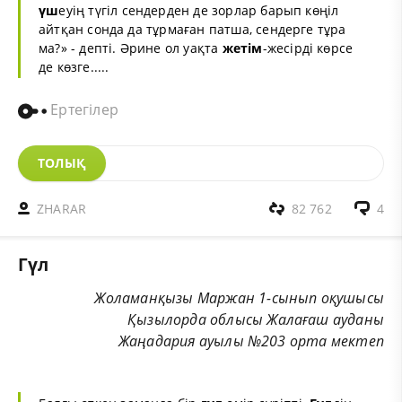
үш
еуің түгіл сендерден де зорлар барып көңіл
айтқан сонда да тұрмаған патша, сендерге тұра
ма?» - депті. Әрине ол уақта
жетім
-жесірді көрсе
де көзге.....
Ертегілер
ТОЛЫҚ
ZHARAR
82 762
4
Гүл
Жоламанқызы Маржан 1-сынып оқушысы
Қызылорда облысы Жалағаш ауданы
Жаңадария ауылы №203 орта мектеп