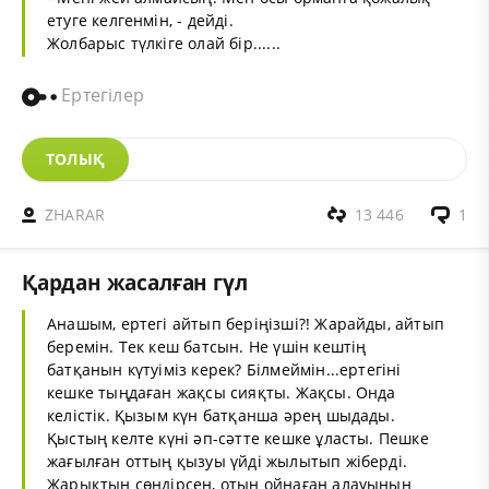
етуге келгенмін, - дейді.
Жолбарыс түлкіге олай бір......
Ертегілер
ТОЛЫҚ
ZHARAR
13 446
1
Қардан жасалған гүл
Анашым, ертегі айтып беріңізші?! Жарайды, айтып
беремін. Тек кеш батсын. Не үшін кештің
батқанын күтуіміз керек? Білмеймін...ертегіні
кешке тыңдаған жақсы сияқты. Жақсы. Онда
келістік. Қызым күн батқанша әрең шыдады.
Қыстың келте күні әп-сәтте кешке ұласты. Пешке
жағылған оттың қызуы үйді жылытып жіберді.
Жарықтың сөндірсең, отың ойнаған алауының