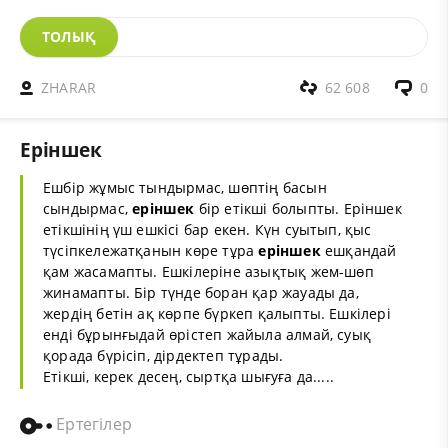
ТОЛЫҚ
ZHARAR
62 608
0
Еріншек
Ешбір жұмыс тындырмас, шөптің басын
сындырмас,
еріншек
бір етікші болыпты. Еріншек
етікшінің үш ешкісі бар екен. Күн суытып, қыс
түсіпкележатқанын көре тұра
еріншек
ешқандай
қам жасамапты. Ешкілеріне азықтық жем-шөп
жинамапты. Бір түнде боран қар жауады да,
жердің бетін ақ көрпе бүркеп қалыпты. Ешкілері
енді бұрынғыдай өрістеп жайыла алмай, суық
қорада бүрісіп, дірдектеп тұрады.
Етікші, керек десең, сыртқа шығуға да.....
Ертегілер