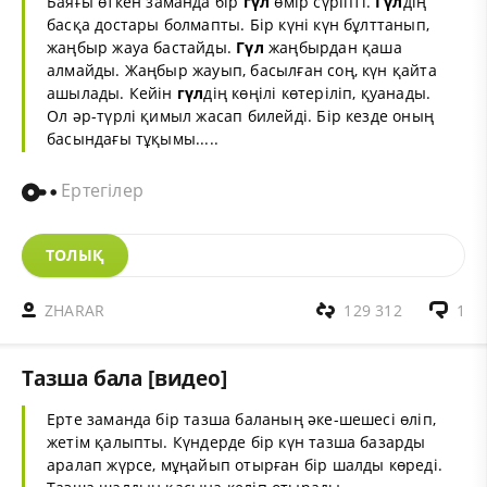
Баяғы өткен
заман
да бір
гүл
өмір сүріпті.
Гүл
дің
басқа достары болмапты. Бір күні күн бұлттанып,
жаңбыр жауа бастайды.
Гүл
жаңбырдан қаша
алмайды. Жаңбыр жауып, басылған соң, күн қайта
ашылады. Кейін
гүл
дің көңілі көтеріліп, қуанады.
Ол әр-түрлі қимыл жасап билейді. Бір кезде оның
басындағы
тұқым
ы.....
Ертегілер
ТОЛЫҚ
ZHARAR
129 312
1
Тазша бала [видео]
Ерте заманда бір тазша баланың әке-шешесі өліп,
жетім қалыпты. Күндерде бір күн тазша базарды
аралап жүрсе, мұңайып отырған бір шалды көреді.