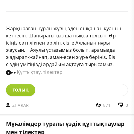
Жарқыраған нұрлы жүзіңізден ешқашан қуаныш
кетпесін. Шаңырағыңыз шаттыққа толсын. Әр
ісіңіз сәттілікпен өріліп, сізге Алланың нұры
жаусын. Аяулы ұстазымыз болып, арамызда
жадырап-жайнап, аман-есен жүре беріңіз. Біз
сіздің үмітіңізді әрдайым ақтауға тырысамыз.
Құттықтау, тілектер
ТОЛЫҚ
ZHARAR
871
0
Мұғалімдер туралы үздік құттықтаулар
мен тілектер