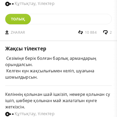
Құттықтау, тілектер
ТОЛЫҚ
ZHARAR
10 884
2
Жақсы тілектер
Сезіміңе берік болған барлық армандарың
орындалсын.
Келген күн жақсылығымен келіп, шуағына
шомылдырсын.
Келіннің қолынан шай ішкізіп, немере қолынан су
ішіп, шөбере қолынан май жалататын күнге
жеткізсін.
Құттықтау, тілектер