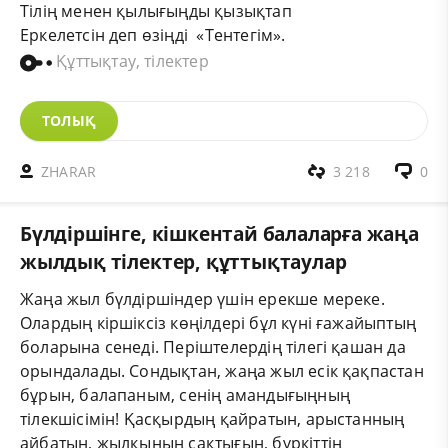
Тілің менен қылығыңды қызықтап
Еркелетсін деп өзіңді «Тентегім».
Құттықтау, тілектер
ТОЛЫҚ
ZHARAR
3 218
0
Бүлдіршінге, кішкентай балаларға жаңа
жылдық тілектер, құттықтаулар
Жаңа жыл бүлдіршіндер үшін ерекше мереке.
Олардың кіршіксіз көңілдері бұл күні ғажайыптың
боларына сенеді. Періштелердің тілегі қашан да
орындалады. Сондықтан, жаңа жыл есік қақпастан
бұрын, балапаным, сенің амандығыңның
тілекшісімін! Қасқырдың қайратын, арыстанның
айбатын, жылқының сақтығын, бүркіттің