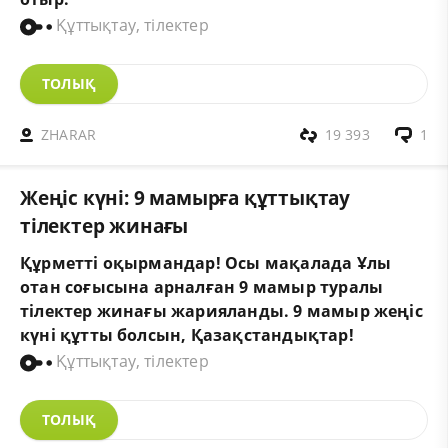
Құттықтау, тілектер
ТОЛЫҚ
ZHARAR
19 393
1
Жеңіс күні: 9 мамырға құттықтау
тілектер жинағы
Құрметті оқырмандар! Осы мақалада Ұлы
отан соғысына арналған 9 мамыр туралы
тілектер жинағы жарияланды. 9 мамыр жеңіс
күні құтты болсын, Қазақстандықтар!
Құттықтау, тілектер
ТОЛЫҚ