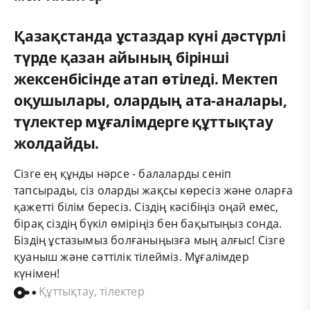
Қазақстанда ұстаздар күні дәстүрлі
түрде қазан айының бірінші
жексенбісінде атап өтіледі. Мектеп
оқушылары, олардың ата-аналары,
түлектер мұғалімдерге құттықтау
жолдайды.
Сізге ең құнды нәрсе - балаларды сеніп
тапсырады, сіз оларды жақсы көресіз және оларға
қажетті білім бересіз. Сіздің кәсібіңіз оңай емес,
бірақ сіздің бүкіл өміріңіз бен бақытыңыз сонда.
Біздің ұстазымыз болғаныңызға мың алғыс! Сізге
қуаныш және сәттілік тілейміз. Мұғалімдер
күнімен!
Құттықтау, тілектер