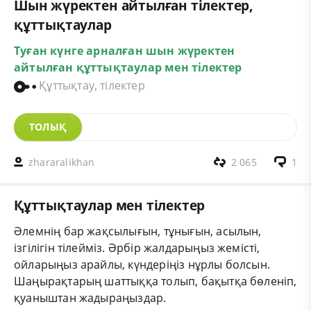
Шын жүректен айтылған тілектер,
құттықтаулар
Туған күнге арналған шын жүректен
айтылған құттықтаулар
мен
тілектер
Құттықтау, тілектер
ТОЛЫҚ
zhararalikhan
2 065
1
Құттықтаулар мен тілектер
Әлемнің бар жақсылығын, тұнығын, асылын,
ізгілігін тілейміз. Әрбір жалдарыңыз жемісті,
ойларыңыз арайлы, күндеріңіз нұрлы болсын.
Шаңырақтарың шаттыққа толып, бақытқа бөленіп,
қуаныштан жадыраңыздар.