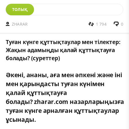
ТОЛЫҚ
ZHARAR
1 794
0
Туған күнге құттықтаулар мен тілектер:
Жақын адамыңды қалай құттықтауға
болады? (суреттер)
Әкені, ананы, аға мен әпкені және іні
мен қарындасты туған күнімен
қалай құттықтауға
болады? zharar.com
назарларыңызға
туған күнге арналған құттықтаулар
ұсынады.