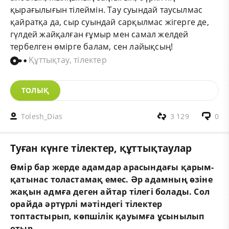
қырағылығын тілеймін. Тау суындай таусылмас
қайратқа да, сыр суындай сарқылмас жігерге де,
гүлдей жайқалған ғұмыр мен самал желдей
тербелген өмірге балам, сен лайықсың!
Құттықтау, тілектер
ТОЛЫҚ
Tolesh_Dias
3 129
0
Туған күнге тілектер, құттықтаулар
Өмір бар жерде адамдар арасындағы қарым-
қатынас толастамақ емес. Әр адамның өзіне
жақын адмға деген айтар тілегі болады. Сол
орайда әртүрлі мәтіндегі тілектер
топтастырып, көпшілік қауымға ұсынылып
отыр.