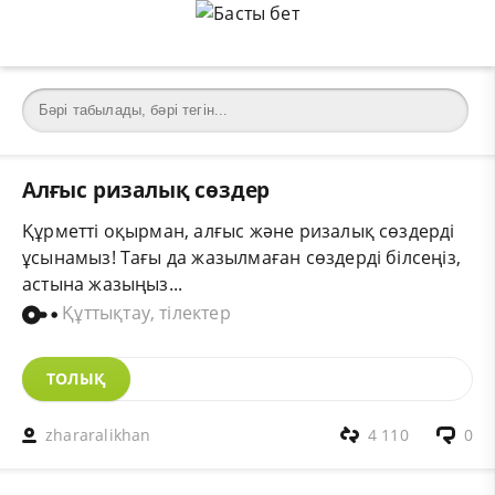
Алғыс ризалық сөздер
Құрметті оқырман, алғыс және ризалық сөздерді
ұсынамыз! Тағы да жазылмаған сөздерді білсеңіз,
астына жазыңыз...
Құттықтау, тілектер
ТОЛЫҚ
zhararalikhan
4 110
0