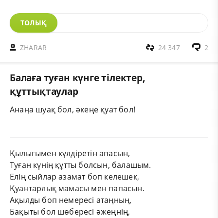
ТОЛЫҚ
ZHARAR
24 347
2
Балаға туған күнге тілектер,
құттықтаулар
Анаңа шуақ бол, әкеңе қуат бол!
Қылығымен күлдіретін апасын,
Туған күнің құтты болсын, балашым.
Елің сыйлар азамат боп келешек,
Қуантарлық мамасы мен папасын.
Ақылды боп немересі атаңның,
Бақыты бол шөбересі әжеңнің,