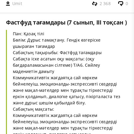
Umit
2 368
0
Фастфуд тағамдары (7 сынып, III тоқсан )
Пән: Қазақ тілі
Бөлім: Дұрыс тамақтану. Гендік өзгеріске
ұшыраған тағамдар
Сабақтың тақырыбы: Фастфуд тағамдары
Сабақта іске асатын оқу мақсаты: (оқу
бағдараламасынан сілтеме) Т/А6. Сөйлеу
мәдениетін дамыту
Коммуникативтік жағдаятқа сай көркем
бейнелеуіш, эмоционалды-экспрессивті сөздерді
және мақал-мәтелдер мен тұрақты тіркестерді
еркін қолданып, диалогке қатысу, пікірталаста тез
және дұрыс шешім қабылдай білу.
Сабақтың мақсаты:
Коммуникативтік жағдаятқа сай көркем
бейнелеуіш, эмоционалды-экспрессивті сөздерді
және мақал-мәтелдер мен тұрақты тіркестерді