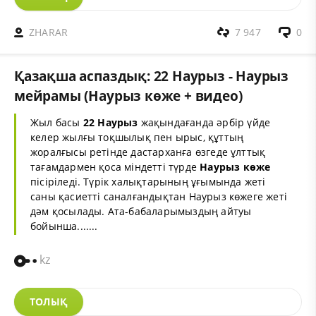
ZHARAR
7 947
0
Қазақша аспаздық: 22 Наурыз - Наурыз
мейрамы (Наурыз көже + видео)
Жыл басы
22 Наурыз
жақындағанда әрбір үйде
келер жылғы тоқшылық пен ырыс, құттың
жоралғысы ретінде дастарханға өзгеде ұлттық
тағамдармен қоса міндетті түрде
Наурыз көже
пісіріледі. Түрік халықтарының ұғымында жеті
саны қасиетті саналғандықтан Наурыз көжеге жеті
дәм қосылады. Ата-бабаларымыздың айтуы
бойынша.......
kz
ТОЛЫҚ