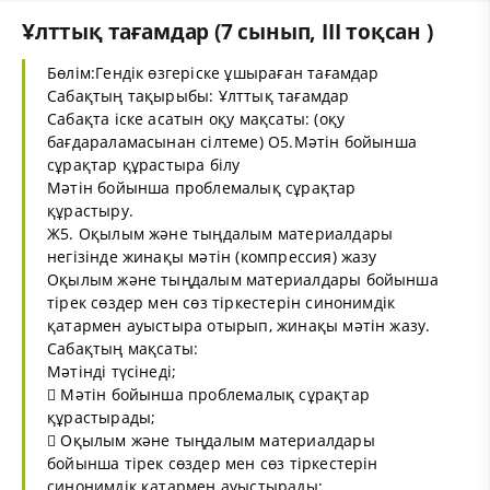
Ұлттық тағамдар (7 сынып, III тоқсан )
Бөлім:Гендік өзгеріске ұшыраған тағамдар
Сабақтың тақырыбы: Ұлттық тағамдар
Сабақта іске асатын оқу мақсаты: (оқу
бағдараламасынан сілтеме) О5.Мәтін бойынша
сұрақтар құрастыра білу
Мәтін бойынша проблемалық сұрақтар
құрастыру.
Ж5. Оқылым және тыңдалым материалдары
негізінде жинақы мәтін (компрессия) жазу
Оқылым және тыңдалым материалдары бойынша
тірек сөздер мен сөз тіркестерін синонимдік
қатармен ауыстыра отырып, жинақы мәтін жазу.
Сабақтың мақсаты:
Мәтінді түсінеді;
 Мәтін бойынша проблемалық сұрақтар
құрастырады;
 Оқылым және тыңдалым материалдары
бойынша тірек сөздер мен сөз тіркестерін
синонимдік қатармен ауыстырады;