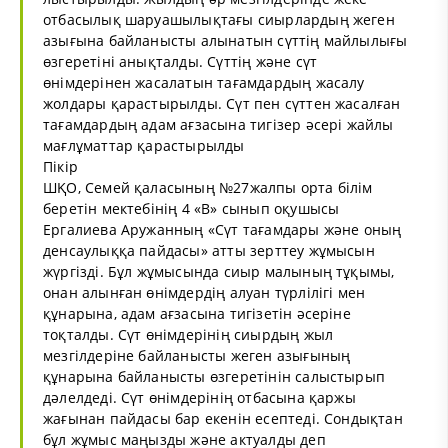
отбасылық шаруашылықтағы сиырлардың жеген
азығына байланысты алынатын сүттің майлылығы
өзгеретіні анықталды. Сүттің және сүт
өнімдерінен жасалатын тағамдардың жасалу
жолдары қарастырылды. Сүт пен сүттен жасалған
тағамдардың адам ағзасына тигізер әсері жайлы
мағлұматтар қарастырылды
Пікір
ШҚО, Семей қаласының №27жалпы орта білім
беретін мектебінің 4 «В» сынып оқушысы
Ергалиева Аружанның «Сүт тағамдары және оның
денсаулыққа пайдасы» атты зерттеу жұмысын
жүргізді. Бұл жұмысында сиыр малының тұқымы,
онан алынған өнімдердің алуан түрлілігі мен
құнарына, адам ағзасына тигізетін әсеріне
тоқталды. Сүт өнімдерінің сиырдың жыл
мезгілдеріне байланысты жеген азығының
құнарына байланысты өзгеретінін салыстырып
дәлелдеді. Сүт өнімдерінің отбасына қаржы
жағынан пайдасы бар екенін есептеді. Сондықтан
бұл жұмыс маңызды және актуалды деп