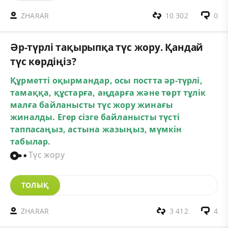
ZHARAR
10 302
0
Әр-түрлі тақырыпқа түс жору. Қандай
түс көрдіңіз?
Құрметті оқырмандар, осы постта әр-түрлі,
тамаққа, құстарға, аңдарға және төрт тұлік
малға байланысты түс жору жинағы
жиналды. Егер сізге байланысты түсті
таппасаңыз, астына жазыңыз, мүмкін
табылар.
Түс жору
ТОЛЫҚ
ZHARAR
3 412
4