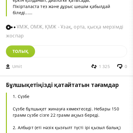
еркін қолданып, диалогке қатысады;
Пікірталаста тез және дұрыс шешім қабылдай
біледі......
ҰМЖ, ОМЖ, ҚМЖ - Ұзақ, орта, қысқа мерзімді
жоспар
ТОЛЫҚ
Umit
1 325
0
Бұлшықетіңізді қатайтатын тағамдар
1. Сүзбе
Сүзбе бұлшықет жинауға көмектеседі. Небары 150
грамм сүзбе сізге 22 грамм ақуыз береді.
2. Албырт (еті нәзік қызғылт түсті ірі қызыл балық)