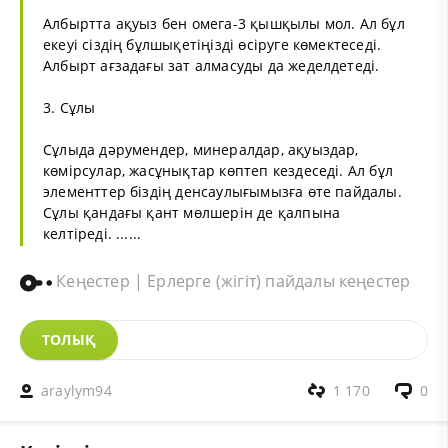
Албыртта ақуыз бен омега-3 қышқылы мол. Ал бұл
екеуі сіздің бұлшықетіңізді өсіруге көмектеседі.
Албырт ағзадағы зат алмасуды да жеделдетеді.
3. Сұлы
Сұлыда дәрумендер, минералдар, ақуыздар,
көмірсулар, жасұнықтар көптеп кездеседі. Ал бұл
элементтер біздің денсаулығымызға өте пайдалы.
Сұлы қандағы қант мөлшерін де қалпына
келтіреді. ......
Кеңестер | Ерлерге (жігіт) пайдалы кеңестер
ТОЛЫҚ
araylym94
1 170
0