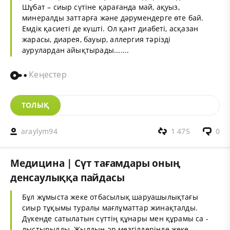
Шұбат – сиыр сүтіне қарағанда май, ақуыз,
минералды заттарға және дәрумендерге өте бай.
Емдік қасиеті де күшті. Ол қант диабеті, асқазан
жарасы, диарея, бауыр, аллергия тәрізді
аурулардан айықтырады.......
Кеңестер
ТОЛЫҚ
araylym94
1 475
0
Медицина | Сүт тағамдары оның
денсаулыққа пайдасы
Бұл жұмыста жеке отбасылық шаруашылықтағы
сиыр тұқымы туралы мағлұматтар жинақталды.
Дүкенде сатылатын сүттің құнары мен құрамы са -
лыстырылды. Жылдың әр мезгілдерінде жеке