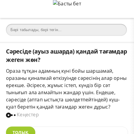
Сәресіде (ауыз ашарда) қандай тағамдар
жеген жөн?
Ораза тұтқан адамның күні бойы шаршамай,
оразаны қиналмай өткізуінде сәресінің алар орны
ерекше. Әсіресе, жұмыс істеп, күндіз бір сәт
тынығып ала алмайтын жандар үшін. Ендеше,
сәресіде (аптап ыстықта шөлдетпейтіндей) күш-
қуат беретін қандай тағамдар жеген дұрыс?
Кеңестер
ТОЛЫҚ