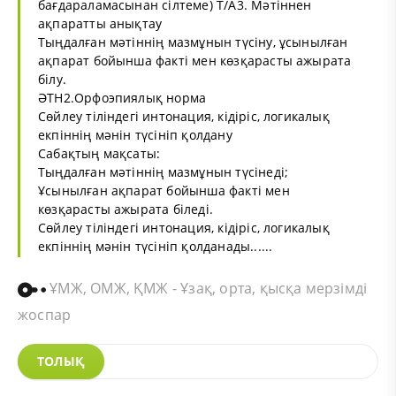
бағдараламасынан сілтеме) Т/А3. Мәтіннен
ақпаратты анықтау
Тыңдалған мәтіннің мазмұнын түсіну, ұсынылған
ақпарат бойынша факті мен көзқарасты ажырата
білу.
ӘТН2.Орфоэпиялық норма
Сөйлеу тіліндегі интонация, кідіріс, логикалық
екпіннің мәнін түсініп қолдану
Сабақтың мақсаты:
Тыңдалған мәтіннің мазмұнын түсінеді;
Ұсынылған ақпарат бойынша факті мен
көзқарасты ажырата біледі.
Сөйлеу тіліндегі интонация, кідіріс, логикалық
екпіннің мәнін түсініп қолданады......
ҰМЖ, ОМЖ, ҚМЖ - Ұзақ, орта, қысқа мерзімді
жоспар
ТОЛЫҚ