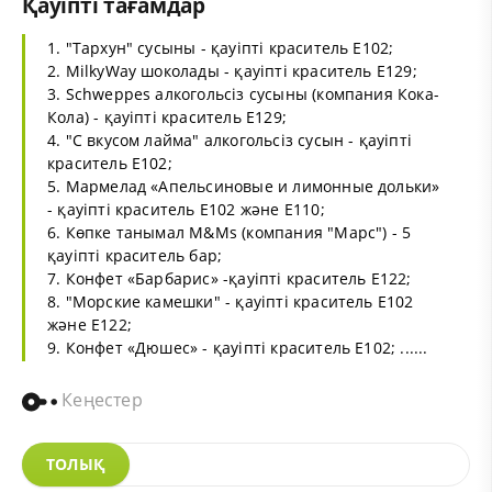
Қауіпті тағамдар
1. "Тархун" сусыны - қауіпті краситель Е102;
2. MilkyWay шоколады - қауіпті краситель Е129;
3. Schweppes алкогольсіз сусыны (компания Кока-
Кола) - қауіпті краситель Е129;
4. "С вкусом лайма" алкогольсіз сусын - қауіпті
краситель Е102;
5. Мармелад «Апельсиновые и лимонные дольки»
- қауіпті краситель Е102 және Е110;
6. Көпке танымал M&Ms (компания "Марс") - 5
қауіпті краситель бар;
7. Конфет «Барбарис» -қауіпті краситель Е122;
8. "Морские камешки" - қауіпті краситель Е102
және Е122;
9. Конфет «Дюшес» - қауіпті краситель Е102; ......
Кеңестер
ТОЛЫҚ