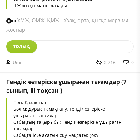
 Жинақы мәтін жазады......
ҰМЖ, ОМЖ, ҚМЖ - Ұзақ, орта, қысқа мерзімді
жоспар
ТОЛЫҚ
Umit
2 716
0
Гендік өзгеріске ұшыраған тағамдар (7
сынып, III тоқсан )
Пән: Қазақ тілі
Бөлім: Дұрыс тамақтану. Гендік өзгеріске
ұшыраған тағамдар
Сабақтың тақырыбы: Гендік өзгеріске ұшыраған
тағамдар
Сабақта іске асатын оқу мақсаты: (оқу