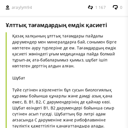
araylym94
1 167
0
Ұлттық тағамдардың емдік қасиеті
Қазақ халқының ұлттық тағамдары пайдалы
дәрумендер мен минералдарға бай, сонымен бірге
көптеген ауру түрлеріне де ем. Тағамдардың емдік
қасиеті жөніндегі ұғым медицинада пайда болмай
тұрып-ақ ата-бабаларымыз қымыз, шұбат ішіп
көптеген дерттің алдын алған.
Шұбат
Түйе сүтінен әзірленетін бұл сусын биологиялық
құрамы бойынша құнарлы және дәмді азық қана
емес, В, В1, В2, С дәрумендерінің де қайнар көзі.
Шұбат өзіндегі В1, В2 дәрумендері бойынша сиыр
сүтінен асып түседі. Шұбаттың бір литрі адам
ағзасында С дәруменіне және рибофлавиніне
тәуліктік қажеттілігін қанағаттандыра алады.