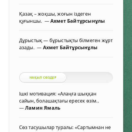
Қазақ – жоқшы, жоғын іздеген
қуғыншы.
—
Ахмет Байтұрсынұлы
Дұрыстық — бұрыстықты білмеген жұрт
азады.
—
Ахмет Байтұрсынұлы
НАҚЫЛ СӨЗДЕР
Ішкі мотивация: «Алаңға шыққан
сайын, болашақтағы ересек өзім..
—
Ламин Ямаль
Сөз тасушылар туралы: «Сартымнан не