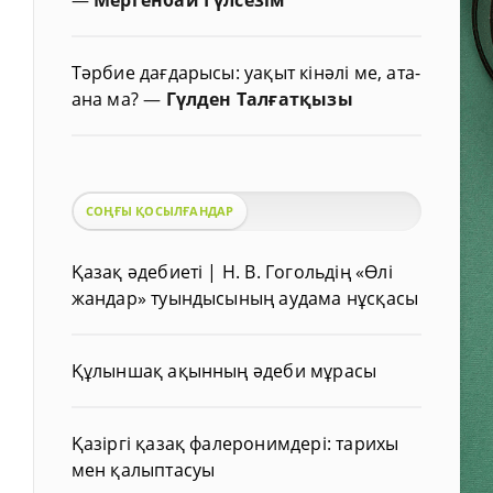
Тәрбие дағдарысы: уақыт кінәлі ме, ата-
ана ма?
—
Гүлден Талғатқызы
СОҢҒЫ ҚОСЫЛҒАНДАР
Қазақ әдебиеті | Н. В. Гогольдің «Өлі
жандар» туындысының аудама нұсқасы
Құлыншақ ақынның әдеби мұрасы
Қазіргі қазақ фалеронимдері: тарихы
мен қалыптасуы