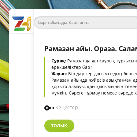
Рамазан айы. Ораза. Сал
Сұрақ:
Рамазанда денсаулық тұрғысына
ерекшеліктер бар?
Жауап:
Бір дәрігер досымыздың берге
Рамазан айында жүйесіз азықтанған ад
қорыта алмауы, қан қысымының төмен
мүмкін. Сәреге тұрмау немесе сәреде 
Кеңестер
ТОЛЫҚ