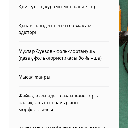
Қой сүтінің құрамы мен қасиеттері
Қытай тіліндегі негізгі сөзжасам
әдістері
Мұхтар Әуезов - фольклортанушы
(қазақ фольклористикасы бойынша)
Мысал жанры
Жайық өзеніндегі сазан және торта
балықтарының бауырының
морфологиясы