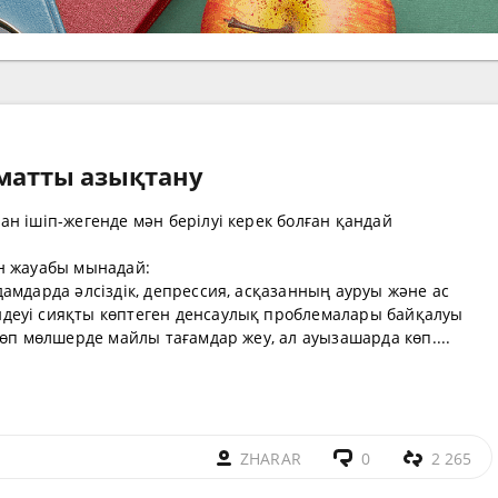
аматты азықтану
н ішіп-жегенде мән берілуі керек болған қандай
н жауабы мынадай:
амдарда әлсіздік, депрессия, асқазанның ауруы және ас
деуі сияқты көптеген денсаулық проблемалары байқалуы
көп мөлшерде майлы тағамдар жеу, ал ауызашарда көп....
ZHARAR
0
2 265