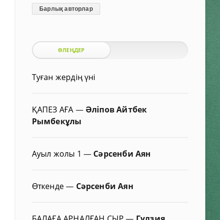
Барлық авторлар
ӨЛЕҢДЕР
Туған жердің үні
ҚАПЕЗ АҒА
—
Әліпов Айтбек
Рымбекұлы
Ауыл жолы 1
—
Сәрсенби Аян
Өткенде
—
Сәрсенби Аян
БАЛАҒА АРНАЛҒАН СЫР
—
Гүлзия