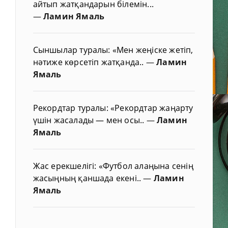
айтып жатқандарын білемін...
—
Ламин Ямаль
Сыншылар туралы: «Мен жеңіске жетіп,
нәтиже көрсетіп жатқанда..
—
Ламин
Ямаль
Рекордтар туралы: «Рекордтар жаңарту
үшін жасалады — мен осы..
—
Ламин
Ямаль
Жас ерекшелігі: «Футбол алаңына сенің
жасыңның қаншада екені..
—
Ламин
Ямаль