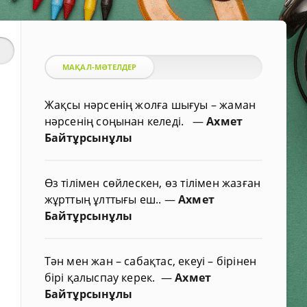
МАҚАЛ-МӘТЕЛДЕР
Жақсы нәрсенің жолға шығуы – жаман
нәрсенің соңынан келеді.
—
Ахмет
Байтұрсынұлы
Өз тілімен сөйлескен, өз тілімен жазған
жұрттың ұлттығы еш..
—
Ахмет
Байтұрсынұлы
Тән мен жан – сабақтас, екеуі – бірінен
бірі қалыспау керек.
—
Ахмет
Байтұрсынұлы