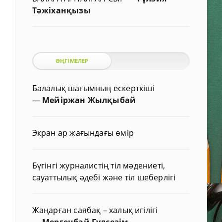
Тәжіханқызы
ӘҢГІМЕЛЕР
Балалық шағымның ескерткіші
—
Мейіржан Жылқыбай
Экран ар жағындағы өмір
Бүгінгі журналистің тіл мәдениеті,
сауаттылық әдебі және тіл шеберлігі
Жаңарған саябақ – халық игілігі
—
Мергенбай Гүлсезім