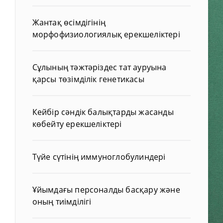
Жантақ өсімдігінің
морфофизиологиялық ерекшеліктері
Сұлының тәжтәріздес тат ауруына
қарсы төзімділік генетикасы
Кейбір сәндік балықтарды жасанды
көбейту ерекшеліктері
Түйе сүтінің иммуноглобулиндері
Ұйымдағы персоналды басқару және
оның тиімділігі