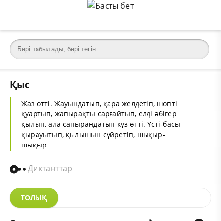
Қыс
Жаз өтті. Жауындатып, қара желдетіп, шөпті
қуартып, жапырақты сарғайтып, елді әбігер
қылып, ала сапырандатып күз өтті. Үсті-басы
қырауытып, қылышын сүйретіп, шықыр-
шықыр......
Диктанттар
ТОЛЫҚ