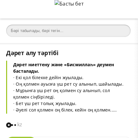
Дәрет алу тәртібі
Дәрет ниеттену және «Бисмиллаһ» деумен
басталады.
· Екі қол білекке дейін жуылады.
· Оң қолмен ауызға үш рет су алынып, шайылады.
· Мұрынға үш рет оң қолмен су алынып, сол
қолмен сіңбіріледі.
· Бет үш рет толық жуылады.
· Әуелі сол қолмен оң білек, кейін оң қолмен.....
kz