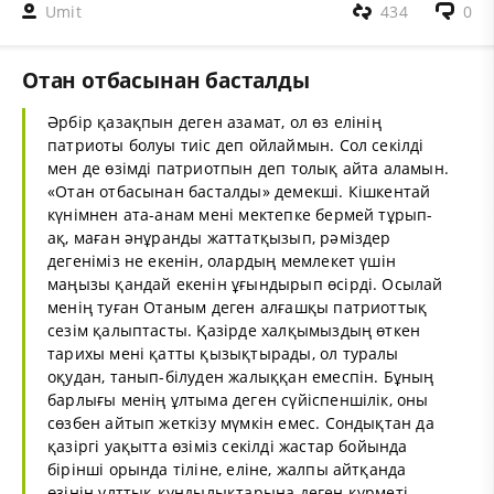
Umit
434
0
Отан отбасынан басталды
Әрбір қазақпын деген азамат, ол өз елінің
патриоты болуы тиіс деп ойлаймын. Сол секілді
мен де өзімді патриотпын деп толық айта аламын.
«Отан отбасынан басталды» демекші. Кішкентай
күнімнен ата-анам мені мектепке бермей тұрып-
ақ, маған әнұранды жаттатқызып, рәміздер
дегеніміз не екенін, олардың мемлекет үшін
маңызы қандай екенін ұғындырып өсірді. Осылай
менің туған Отаным деген алғашқы патриоттық
сезім қалыптасты. Қазірде халқымыздың өткен
тарихы мені қатты қызықтырады, ол туралы
оқудан, танып-білуден жалыққан емеспін. Бұның
барлығы менің ұлтыма деген сүйіспеншілік, оны
сөзбен айтып жеткізу мүмкін емес. Сондықтан да
қазіргі уақытта өзіміз секілді жастар бойында
бірінші орында тіліне, еліне, жалпы айтқанда
өзінің ұлттық құндылықтарына деген құрметі