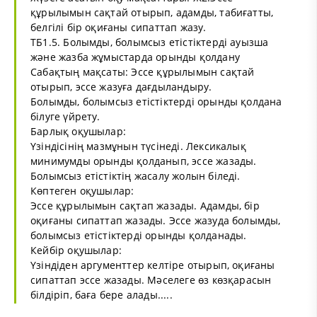
құрылымын сақтай отырып, адамды, табиғатты,
белгілі бір оқиғаны сипаттап жазу.
ТБ1.5. Болымды, болымсыз етістіктерді ауызша
және жазба жұмыстарда орынды қолдану
Сабақтың мақсаты: Эссе құрылымын сақтай
отырып, эссе жазуға дағдыландыру.
Болымды, болымсыз етістіктерді орынды қолдана
білуге үйрету.
Барлық оқушылар:
Үзіндісінің мазмұнын түсінеді. Лексикалық
минимумды орынды қолданып, эссе жазады.
Болымсыз етістіктің жасалу жолын біледі.
Көптеген оқушылар:
Эссе құрылымын сақтап жазады. Адамды, бір
оқиғаны сипаттап жазады. Эссе жазуда болымды,
болымсыз етістіктерді орынды қолданады.
Кейбір оқушылар:
Үзіндіден аргументтер келтіре отырып, оқиғаны
сипаттап эссе жазады. Мәселеге өз көзқарасын
білдіріп, баға бере алады.....