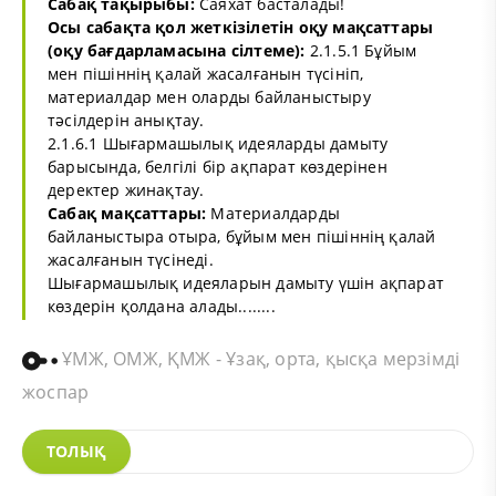
Сабақ тақырыбы:
Саяхат басталады!
Осы сабақта қол жеткізілетін оқу мақсаттары
(оқу бағдарламасына сілтеме):
2.1.5.1 Бұйым
мен пішіннің қалай жасалғанын түсініп,
материалдар мен оларды байланыстыру
тәсілдерін анықтау.
2.1.6.1 Шығармашылық идеяларды дамыту
барысында, белгілі бір ақпарат көздерінен
деректер жинақтау.
Сабақ мақсаттары:
Материалдарды
байланыстыра отыра, бұйым мен пішіннің қалай
жасалғанын түсінеді.
Шығармашылық идеяларын дамыту үшін ақпарат
көздерін қолдана алады........
ҰМЖ, ОМЖ, ҚМЖ - Ұзақ, орта, қысқа мерзімді
жоспар
ТОЛЫҚ