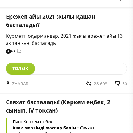
Ережеп айы 2021 жылы қашан
басталады?
Құрметті оқырмандар, 2021 жылы ережеп айы 13
ақпан күні басталады
kz
ТОЛЫҚ
ZHARAR
28 698
30
Саяхат басталады! (Көркем еңбек, 2
сынып, IV тоқсан)
Пән:
Көркем еңбек
Ұзақ мерзімді жоспар бөлімі:
Саяхат