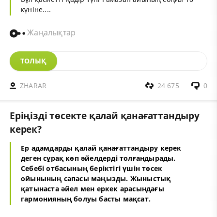
күніне....
Жаңалықтар
ТОЛЫҚ
ZHARAR
24 675
0
Еріңізді төсекте қалай қанағаттандыру
керек?
Ер адамдарды қалай қанағаттандыру керек
деген сұрақ көп әйелдерді толғандырады.
Себебі отбасының беріктігі үшін төсек
ойынының сапасы маңызды. Жыныстық
қатынаста әйел мен еркек арасындағы
гармонияның болуы басты мақсат.