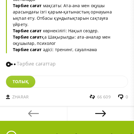
Тәрбие сағат
мақсаты: Ата-ана мен оқушы
арасындағы ізгі қарым-қатынастың орнауына
ықпал ету. Отбасы құндылықтарын сақтауға
үйрету.
Тәрбие сағат
көрнекілігі: Нақыл сөздер.
Тәрбие сағат
қа Шақырылды: ата-аналар мен
оқушылар, психолог
Тәрбие сағат
әдісі: тренинг, сауалнама
Тәрбие сағаттар
ТОЛЫҚ
ZHARAR
66 609
0