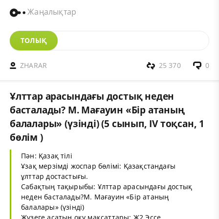
Жаңалықтар
ТОЛЫҚ
ZHARAR
25 370
0
Ұлттар арасындағы достық неден
басталады? М. Мағауин «Бір атаның
балалары» (үзінді) (5 сынып, IV тоқсан, 1
бөлім )
Пән: Қазақ тілі
Ұзақ мерзімді жоспар бөлімі: Қазақстандағы
ұлттар достастығы.
Сабақтың тақырыбы: Ұлттар арасындағы достық
неден басталады?М. Мағауин «Бір атаның
балалары» (үзінді)
Жүзеге асатын оқу мақсаттары: Ж2.Эссе