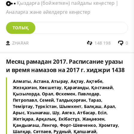
Қыздарға (бойжеткен) пайдалы кеңестер |
Аналарға және әйелдерге кеңестер
ТОЛЫҚ
ZHARAR
148 198
0
Месяц рамадан 2017. Расписание уразы
и время намазов на 2017 г. хиджри 1438
Алматы
,
Астана, Атырау
,
Ақтау, Ақтөбе
,
Жезқазған, Көкшетау
,
Қарағанды
,
Қостанай,
Қызылорда
,
Орал, Өскемен
,
Павлодар,
Петропавл
,
Семей
,
Талдықорған
,
Тараз
,
Теміртау, Түркістан
,
Шымкент
,
Балқаш
,
Арал
,
Арыс, Ұзынағаш
,
Шу, Аягөз
,
Атбасар, Есіл
,
Жетіқара, Арқалық
,
Екібастұз, Жаңаөзен
,
Қандыағаш, Ленгер
,
Форт-Шевченко, Хромтау
,
Шалқар, Сәтпаев
,
Рудный, Қапшағай
,