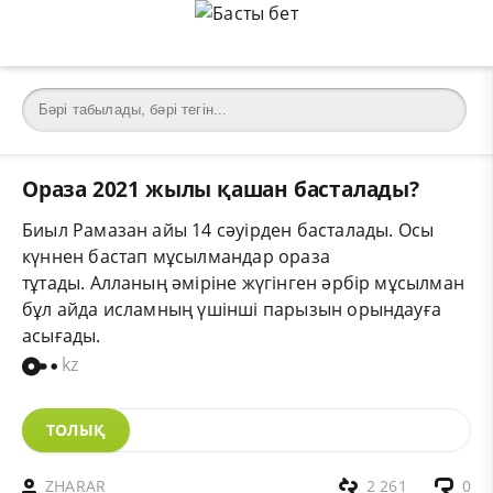
Ораза 2021 жылы қашан басталады?
Биыл Рамазан айы 14 сәуірден басталады. Осы
күннен бастап мұсылмандар ораза
тұтады. Алланың әміріне жүгінген әрбір мұсылман
бұл айда исламның үшінші парызын орындауға
асығады.
kz
ТОЛЫҚ
ZHARAR
2 261
0