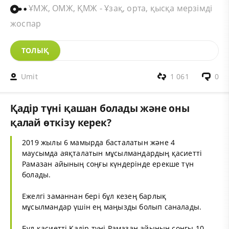
ҰМЖ, ОМЖ, ҚМЖ - Ұзақ, орта, қысқа мерзімді
жоспар
ТОЛЫҚ
Umit
1 061
0
Қадір түні қашан болады және оны
қалай өткізу керек?
2019 жылы 6 мамырда басталатын және 4
маусымда аяқталатын мұсылмандардың қасиетті
Рамазан айының соңғы күндерінде ерекше түн
болады.
Ежелгі заманнан бері бұл кезең барлық
мұсылмандар үшін ең маңызды болып саналады.
Бұл қасиетті Қадір түні Рамазан айының соңғы 10