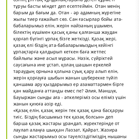
тұруы басты міндет деп есептеймін. Отан менің
барым да бағым да. Отан - әр адамның жүрегіне
жылы тиер ғажайып сөз. Сан ғасырлар бойы ата-
бабаларымыз елін, жерін найзаның ұшымен,
білектің күшімен қасық қаны қалғанша жаудан
қорғап бүгінгі ұрпақ бізге жеткізді. Қазақ жері,
қазақ елі біздің ата-бабаларымыздың кейінгі
ұрпақтарға қалдырып кеткен баға жетпес
байлығы және асыл мұрасы. Нәзік, сүйріктей
саусағына ине ұстап, қолаң шашын еркелей
тараудың орнына қолына суық қару алып елін,
жерін қорғауға шыбын жанын шүберекке түйіп
қаншама ару қыздарымыз ер азаматтармен бірге
қан майданға аттанды емес пе? Әлия, Мәншүк,
Бауыржан сынды аға - әпкелеріміз осы еліміз үшін
жанын қиюға әзір еді.
«Қазақ елін, қазақ жерін тек қазақ қана басқаруы
тиіс. Біздің басшымыз тек қазақ болсын» деп
барша қазақ жастары ұрандап, жүректерінде от
лаулап алаңға шыққан Ләззат, Қайрат, Жазира
сынды жастарымыз осы тәуелсіздігіміздің нышаны