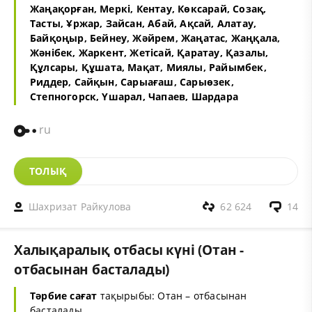
Жаңақорған, Меркі
,
Кентау, Көксарай
,
Созақ,
Тасты
,
Ұржар, Зайсан
,
Абай, Ақсай
,
Алатау,
Байқоңыр
,
Бейнеу, Жәйрем
,
Жаңатас, Жаңқала
,
Жәнібек, Жаркент
,
Жетісай, Қаратау
,
Қазалы,
Құлсары
,
Құшата, Мақат
,
Миялы, Райымбек
,
Риддер, Сайқын
,
Сарыағаш, Сарыөзек
,
Степногорск, Үшарал
,
Чапаев, Шардара
ru
ТОЛЫҚ
Шахризат Райкулова
62 624
14
Халықаралық отбасы күні (Отан -
отбасынан басталады)
Тәрбие сағат
тақырыбы: Отан – отбасынан
басталады