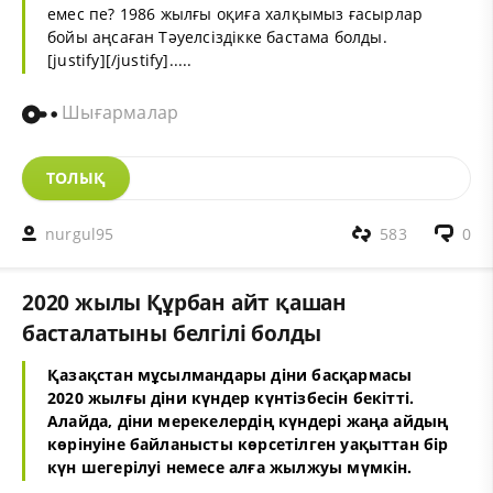
емес пе? 1986 жылғы оқиға халқымыз ғасырлар
бойы аңсаған Тәуелсіздікке бастама болды.
[justify][/justify].....
Шығармалар
ТОЛЫҚ
nurgul95
583
0
2020 жылы Құрбан айт қашан
басталатыны белгілі болды
Қазақстан мұсылмандары діни басқармасы
2020 жылғы діни күндер күнтізбесін бекітті.
Алайда, діни мерекелердің күндері жаңа айдың
көрінуіне байланысты көрсетілген уақыттан бір
күн шегерілуі немесе алға жылжуы мүмкін.