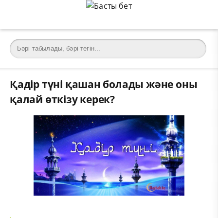
Қадір түні қашан болады және оны
қалай өткізу керек?