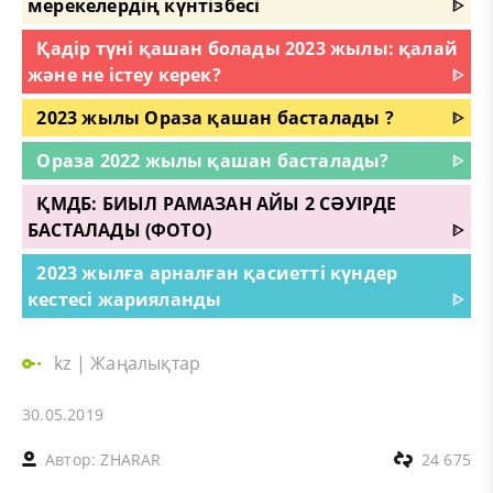
мерекелердің күнтізбесі
ᐈ
Қадір түні қашан болады 2023 жылы: қалай
және не істеу керек?
ᐈ
2023 жылы Ораза қашан басталады ?
ᐈ
Ораза 2022 жылы қашан басталады?
ᐈ
ҚМДБ: БИЫЛ РАМАЗАН АЙЫ 2 СӘУІРДЕ
БАСТАЛАДЫ (ФОТО)
ᐈ
2023 жылға арналған қасиетті күндер
кестесі жарияланды
ᐈ
kz
|
Жаңалықтар
30.05.2019
Автор:
ZHARAR
24 675