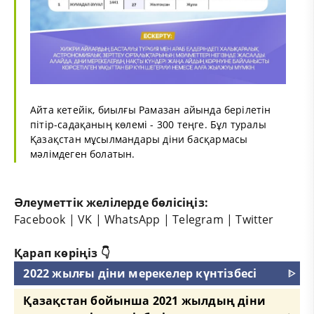
Айта кетейік, биылғы Рамазан айында берілетін
пітір-садақаның көлемі - 300 теңге. Бұл туралы
Қазақстан мұсылмандары діни басқармасы
мәлімдеген болатын.
Әлеуметтік желілерде бөлісіңіз:
Facebook
|
VK
|
WhatsApp
|
Telegram
|
Twitter
Қарап көріңіз 👇
2022 жылғы діни мерекелер күнтізбесі
ᐈ
Қазақстан бойынша 2021 жылдың діни