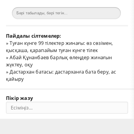
Пайдалы сілтемелер:
»
Туған күнге 99 тілектер жинағы: өз сөзімен,
қысқаша, қарапайым туған күнге тілек
»
Абай Құнанбаев барлық өлеңдер жинағын
жүктеу, оқу
»
Дастархан батасы: дастарханға бата беру, ас
қайыру
Пікір жазу