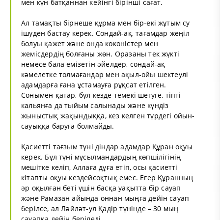
мен күн батқаннан кейінгі бірінші сағат.
Ал тамақты бірнеше құрма мен бір-екі жұтым су
ішуден бастау керек. Сондай-ақ, тағамдар жеңіл
болуы қажет және онда көкөністер мен
жемісдердің болғаны жөн. Оразаны тек жүкті
немесе бала емізетін әйелдер, сондай-ақ
кәмелетке толмағандар мен ақыл-ойы шектеулі
адамдарға ғана ұстамауға рұқсат етілген.
Сонымен қатар, бұл кезде темекі шегуге, тіпті
кальянға да тыйым салынады және күндіз
жыныстық жақындыққа, кез келген түрдегі ойын-
сауыққа баруға болмайды.
Қасиетті тағзым түні діндар адамдар Құран оқуы
керек. Бұл түні мұсылмандардың көпшілігінің
мешітке келіп, Аллаға дұға етіп, осы қасиетті
кітапты оқуы кездейсоқтық емес. Егер Құранның
әр оқылған беті үшін басқа уақытта бір сауап
және Рамазан айында оннан мыңға дейін сауап
берілсе, ал Ләйләт-ул Қадір түнінде – 30 мың
сауапқа дейін беріледі.