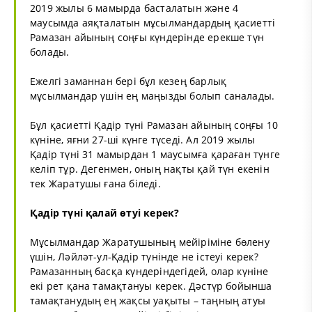
2019 жылы 6 мамырда басталатын және 4
маусымда аяқталатын мұсылмандардың қасиетті
Рамазан айының соңғы күндерінде ерекше түн
болады.
Ежелгі заманнан бері бұл кезең барлық
мұсылмандар үшін ең маңызды болып саналады.
Бұл қасиетті Қадір түні Рамазан айының соңғы 10
күніне, яғни 27-ші күнге түседі. Ал 2019 жылы
Қадір түні 31 мамырдан 1 маусымға қараған түнге
келіп тұр. Дегенмен, оның нақты қай түн екенін
тек Жаратушы ғана біледі.
Қадір түні қалай өтуі керек?
Мұсылмандар Жаратушының мейіріміне бөлену
үшін, Ләйләт-ул-Қадір түнінде не істеуі керек?
Рамазанның басқа күндеріндегідей, олар күніне
екі рет қана тамақтануы керек. Дәстүр бойынша
тамақтанудың ең жақсы уақыты – таңның атуы