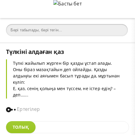
Түлкіні алдаған қаз
Түлкі жайылып жүрген бір қазды ұстап алады.
Оны біраз мазақтайын деп ойлайды. Қазды
алдыңғы екі аяғымен басып тұрады да, мұртынан
күліп:
Е, қаз, сенің қолыңа мен түссем, не істер едің? –
деп......
Ертегілер
ТОЛЫҚ