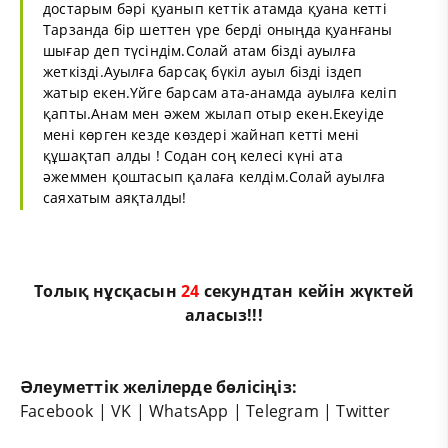
достарым бәрі қуанып кеттік атамда қуана кетті
Тарзанда бір шеттен үре берді оныңда қуанғаны
шығар деп түсіндім.Солай атам бізді ауылға
жеткізді.Ауылға барсақ бүкіл ауыл бізді іздеп
жатыр екен.Үйге барсам ата-анамда ауылға келіп
қапты.Анам мен әжем жылап отыр екен.Екеуіде
мені көрген кезде көздері жайнап кетті мені
құшақтап алды ! Содан соң келесі күні ата
әжеммен қоштасып қалаға келдім.Солай ауылға
саяхатым аяқталды!
Толық нұсқасын
24
секундтан кейін жүктей
аласыз!!!
Әлеуметтік желілерде бөлісіңіз:
Facebook
|
VK
|
WhatsApp
|
Telegram
|
Twitter