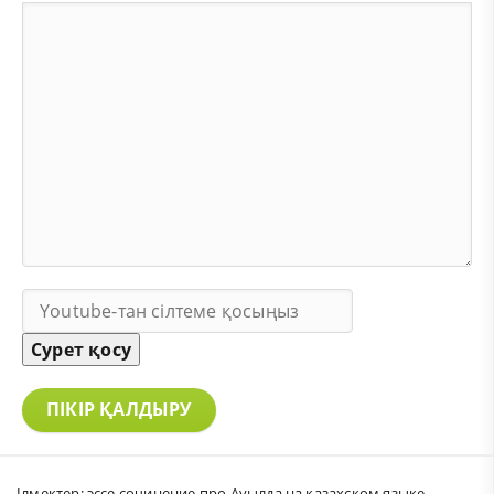
Сурет қосу
ПІКІР ҚАЛДЫРУ
Ілмектер:
эссе сочинение про Ауылда на казахском языке