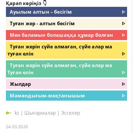
Қарап көріңіз 👇
Ауылым алтын – бесігім
ᐈ
Туған жер - алтын бесігім
ᐈ
Мен баламын болашаққа құмар болған
ᐈ
Туған жерін сүйе алмаған, сүйе алар ма
туған елін
ᐈ
Туған жерін сүйе алмаған, сүйе алар ма
Туған елін
ᐈ
Жылдар
ᐈ
Мамандығым-мақтанышым
ᐈ
kz
|
Шығармалар
|
Эсселер
24.03.2020