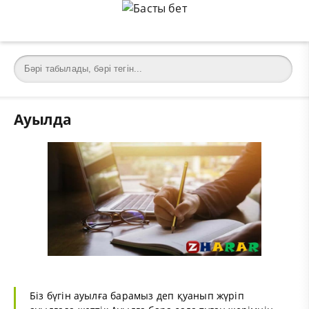
Ауылда
Біз бүгін ауылға барамыз деп қуанып жүріп