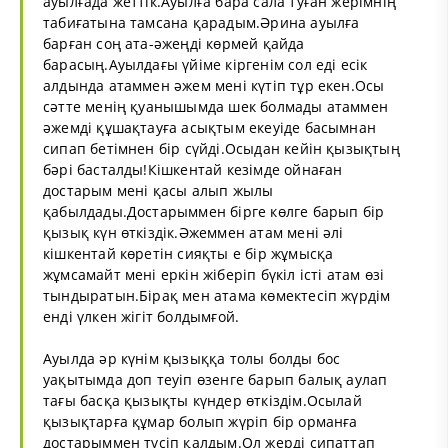
ауылғада жеттік.Ауылға бара сала туған жерімнің
табиғатына тамсана қарадым.Әрина ауылға
барған соң ата-әжеңді көрмей қайда
барасың.Ауылдағы үйіме кіргенім сол еді есік
алдында атаммен әжем мені күтіп тұр екен.Осы
сәтте менің қуанышымда шек болмады атаммен
әжемді құшақтауға асықтым екеуіде басымнан
сипап бетімнен бір сүйді.Осыдан кейін қызықтың
бәрі басталды!Кішкентай кезімде ойнаған
достарым мені қасы алып жылы
қабылдады.Достарыммен бірге көлге барып бір
қызық күн өткіздік.Әжеммен атам мені әлі
кішкентай көретін сияқты е бір жұмысқа
жұмсамайт мені еркін жіберіп бүкіл істі атам өзі
тындыратын.Бірақ мен атама көмектесіп жүрдім
енді үлкен жігіт болдымғой.
Ауылда әр күнім қызыққа толы болды бос
уақытымда доп теуіп өзенге барып балық аулап
тағы басқа қызықты күндер өткіздім.Осылай
қызықтарға құмар болып жүріп бір орманға
достарыммен түсіп қалдым.Ол жерді сипаттап