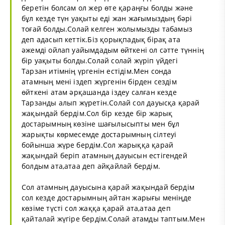
беретін болсам ол жер өте қараңғы болды және
бұл кезде түн уақыты еді жан жағымыздың бәрі
тоғай болды.Солай келген жолымызды табамыз
деп адасып кеттік.Біз қорықпадық бірақ ата
әжемді ойлап уайымдадым өйткені ол сәтте түннің
бір уақыты болды.Солай солай жүріп үйдегі
Тарзан итімнің үргенін естідім.Мен сонда
атамның мені іздеп жүргенін бірден сездім
өйткені атам әрқашанда іздеу салған кезде
Тарзанды алып жүретін.Солай сол дауысқа қарай
жақындай бердім.Сол бір кезде бір жарық
достарымның көзіне шағылысыпты мен бұл
жарықты көрмесемде достарымның сілтеуі
бойынша жүре бердім.Сол жарыққа қарай
жақындай беріп атамның дауысын естігендей
болдым ата,атаа деп айқайлай бердім.
Сол атамның дауысына қарай жақындай бердім
сол кезде достарымның айтан жарығы меніңде
көзіме түсті сол жаққа қарай ата,атаа деп
қайталай жүгіре бердім.Солай атамды таптым.Мен