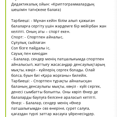
Дидактикалық ойын: «Криптограммалардың
шешімін тап»(жеке балаға)
Тәрбиеші: - Мұнан кейін білім алып қажыған
балаларға сергіту үшін жәрдемге бір мейірбан жан
келіпті. Оның аты – спорт екен.
Спорт: - Спортпен айналыс,
Сұлулық сыйлаған
Сол бізге пайдалы іс,
Сауық пен кинодан
- Балалар, сендер менің патшалығымда спортпен
айналысып, жаттығу жасасаңдар денсаулықтарың
мықты, көңіл - күйлерің сергек болады. Олай
болса, буын биі «Қара жорғаны» билейік.
Тәрбиеші: - Спортпен тұрақты айналысқан
баланың денсаулығы мықты, көңіл - күйі сергек,
денесі сымбатты болыпты. Оны көріп Өнер де
балаларды баулуға белсене араласып кетіпті.
Өнер: - Балалар, сендер менің «Өнер
патшалығымда» сөз өнеріне, сурет салуға,
қағаздан түрлі заттар жасауға үйренесіңдер.