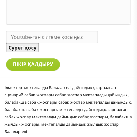
Сурет қосу
ПІКІР ҚАЛДЫРУ
Ілмектер:
мектепалды Балалар елі дайындыққа арналған
сценарий сабақ жоспары сабак жоспар мектепалды дайындык
,
балабақша сабақ жоспары сабак жоспар мектепалды дайындык
,
балабакша сабак жоспары
,
мектепалды дайындыққа арналған
сабак жоспар мектепалды дайындык сабақ жоспары
,
балабакша
жылдык жоспары
,
мектепалды дайындық жылдық жоспар
,
Балалар елі