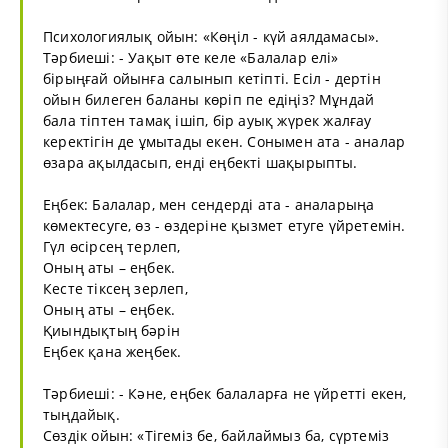
Психологиялық ойын: «Көңіл - күй аялдамасы».
Тәрбиеші: - Уақыт өте келе «Балалар елі»
бірыңғай ойынға салынып кетіпті. Есіл - дертін
ойын билеген баланы көріп пе едіңіз? Мұндай
бала тіптен тамақ ішіп, бір ауық жүрек жалғау
керектігін де ұмытады екен. Сонымен ата - аналар
өзара ақылдасып, енді еңбекті шақырыпты.
Еңбек: Балалар, мен сендерді ата - аналарыңа
көмектесуге, өз - өздеріне қызмет етуге үйретемін.
Гүл өсірсең терлеп,
Оның аты – еңбек.
Кесте тіксең зерлеп,
Оның аты – еңбек.
Қиындықтың бәрін
Еңбек қана жеңбек.
Тәрбиеші: - Кәне, еңбек балаларға не үйретті екен,
тыңдайық.
Сөздік ойын: «Тігеміз бе, байлаймыз ба, сүртеміз