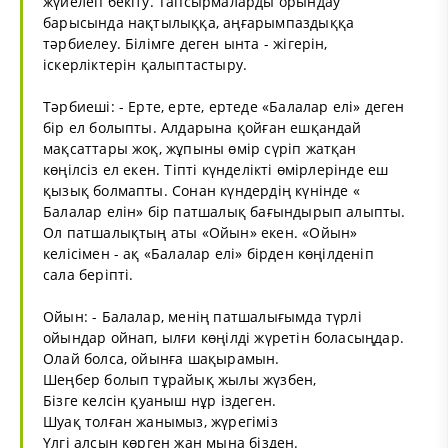
жүйелеп бекіту. Тапсырмаларды орындау
барысында нақтылыққа, аңғарымпаздыққа
тәрбиелеу. Білімге деген ынта - жігерін,
іскерліктерін қалыптастыру.
Тәрбиеші: - Ерте, ерте, ертеде «Балалар елі» деген
бір ел болыпты. Алдарына қойған ешқандай
мақсаттары жоқ, жұпыны өмір сүріп жатқан
көңілсіз ел екен. Тіпті күнделікті өмірлерінде еш
қызық болмапты. Сонан күндердің күнінде «
Балалар елін» бір патшалық бағындырып алыпты.
Ол патшалықтың аты «Ойын» екен. «Ойын»
келісімен - ақ «Балалар елі» бірден көңілденіп
сала беріпті.
Ойын: - Балалар, менің патшалығымда түрлі
ойындар ойнап, ылғи көңілді жүретін боласыңдар.
Олай болса, ойынға шақырамын.
Шеңбер болып тұрайық жылы жүзбен,
Бізге келсін қуаныш нұр іздеген.
Шуақ толған жанымыз, жүрегіміз
Үлгі алсын көрген жан мына бізден.