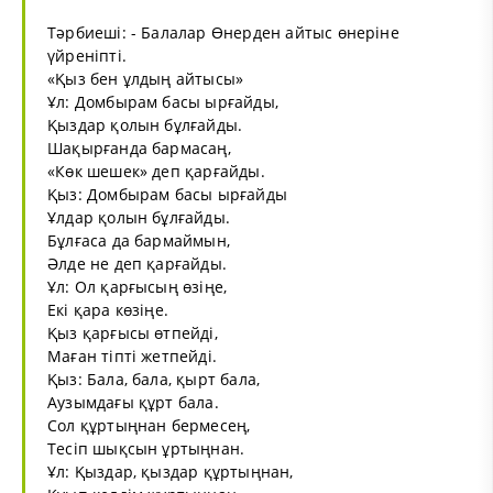
Тәрбиеші: - Балалар Өнерден айтыс өнеріне
үйреніпті.
«Қыз бен ұлдың айтысы»
Ұл: Домбырам басы ырғайды,
Қыздар қолын бұлғайды.
Шақырғанда бармасаң,
«Көк шешек» деп қарғайды.
Қыз: Домбырам басы ырғайды
Ұлдар қолын бұлғайды.
Бұлғаса да бармаймын,
Әлде не деп қарғайды.
Ұл: Ол қарғысың өзіңе,
Екі қара көзіңе.
Қыз қарғысы өтпейді,
Маған тіпті жетпейді.
Қыз: Бала, бала, қырт бала,
Аузымдағы құрт бала.
Сол құртыңнан бермесең,
Тесіп шықсын ұртыңнан.
Ұл: Қыздар, қыздар құртыңнан,