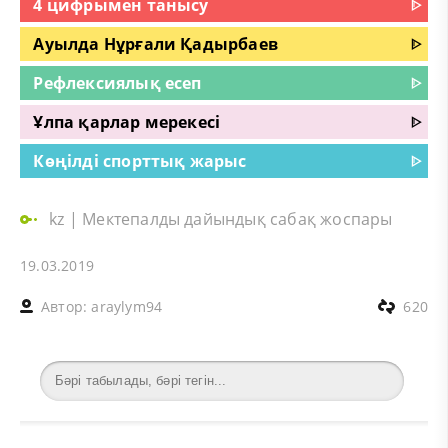
4 цифрымен танысу
ᐈ
Ауылда Нұрғали Қадырбаев
ᐈ
Рефлексиялық есеп
ᐈ
Ұлпа қарлар мерекесі
ᐈ
Көңілді спорттық жарыс
ᐈ
kz
|
Мектепалды дайындық сабақ жоспары
19.03.2019
Автор:
araylym94
620