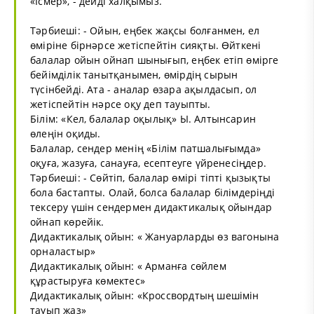
«Ісмер», - дейді халқымыз.
Тәрбиеші: - Ойын, еңбек жақсы болғанмен, ел
өміріне бірнәрсе жетіспейтін сияқты. Өйткені
балалар ойын ойнап шынығып, еңбек етіп өмірге
бейімділік танытқанымен, өмірдің сырын
түсінбейді. Ата - аналар өзара ақылдасып, ол
жетіспейтін нәрсе оқу деп тауыпты.
Білім: «Кел, балалар оқылық» Ы. Алтынсарин
өлеңін оқиды.
Балалар, сендер менің «Білім патшалығымда»
оқуға, жазуға, санауға, есептеуге үйренесіңдер.
Тәрбиеші: - Сөйтіп, балалар өмірі тіпті қызықты
бола бастапты. Олай, болса балалар білімдеріңді
тексеру үшін сендермен дидактикалық ойындар
ойнап көрейік.
Дидактикалық ойын: « Жануарларды өз вагонына
орналастыр»
Дидактикалық ойын: « Арманға сөйлем
құрастыруға көмектес»
Дидактикалық ойын: «Кроссвордтың шешімін
тауып жаз»