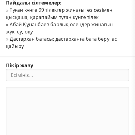
Пайдалы сілтемелер:
»
Туған күнге 99 тілектер жинағы: өз сөзімен,
қысқаша, қарапайым туған күнге тілек
»
Абай Құнанбаев барлық өлеңдер жинағын
жүктеу, оқу
»
Дастархан батасы: дастарханға бата беру, ас
қайыру
Пікір жазу