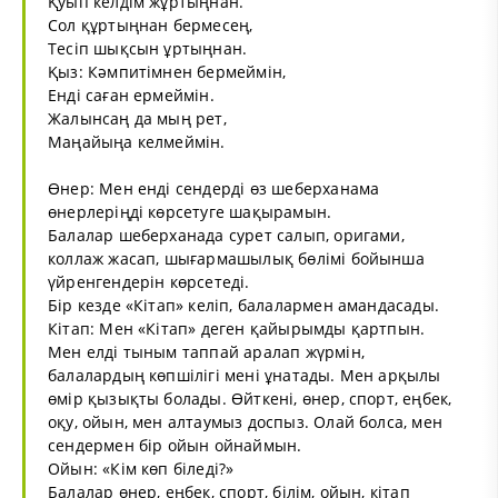
Қуып келдім жұртыңнан.
Сол құртыңнан бермесең,
Тесіп шықсын ұртыңнан.
Қыз: Кәмпитімнен бермеймін,
Енді саған ермеймін.
Жалынсаң да мың рет,
Маңайыңа келмеймін.
Өнер: Мен енді сендерді өз шеберханама
өнерлеріңді көрсетуге шақырамын.
Балалар шеберханада сурет салып, оригами,
коллаж жасап, шығармашылық бөлімі бойынша
үйренгендерін көрсетеді.
Бір кезде «Кітап» келіп, балалармен амандасады.
Кітап: Мен «Кітап» деген қайырымды қартпын.
Мен елді тыным таппай аралап жүрмін,
балалардың көпшілігі мені ұнатады. Мен арқылы
өмір қызықты болады. Өйткені, өнер, спорт, еңбек,
оқу, ойын, мен алтаумыз доспыз. Олай болса, мен
сендермен бір ойын ойнаймын.
Ойын: «Кім көп біледі?»
Балалар өнер, еңбек, спорт, білім, ойын, кітап