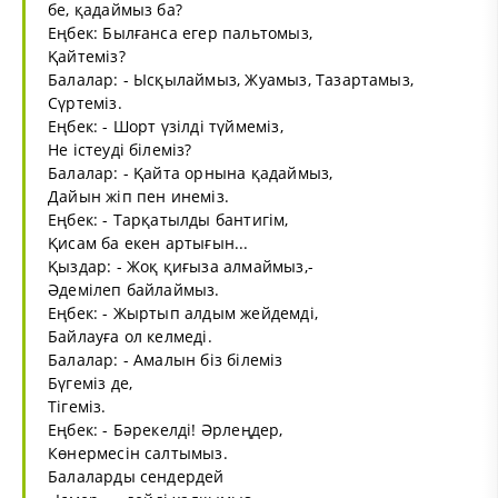
бе, қадаймыз ба?
Еңбек: Былғанса егер пальтомыз,
Қайтеміз?
Балалар: - Ысқылаймыз, Жуамыз, Тазартамыз,
Сүртеміз.
Еңбек: - Шорт үзілді түймеміз,
Не істеуді білеміз?
Балалар: - Қайта орнына қадаймыз,
Дайын жіп пен инеміз.
Еңбек: - Тарқатылды бантигім,
Қисам ба екен артығын...
Қыздар: - Жоқ қиғыза алмаймыз,-
Әдемілеп байлаймыз.
Еңбек: - Жыртып алдым жейдемді,
Байлауға ол келмеді.
Балалар: - Амалын біз білеміз
Бүгеміз де,
Тігеміз.
Еңбек: - Бәрекелді! Әрлеңдер,
Көнермесін салтымыз.
Балаларды сендердей