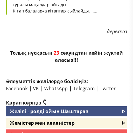
туралы мақалдар айтады.
Кітап балаларға кітаптар сыйлайды. .....
дереккөз
Толық нұсқасын
23
секундтан кейін жүктей
аласыз!!!
Әлеуметтік желілерде бөлісіңіз:
Facebook
|
VK
|
WhatsApp
|
Telegram
|
Twitter
Қарап көріңіз 👇
Желілі - рөлді ойын Шаштараз
ᐈ
Жемістер мен көкөністер
ᐈ