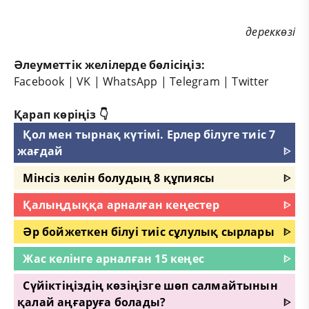
дереккөзі
Әлеуметтік желілерде бөлісіңіз:
Facebook
|
VK
|
WhatsApp
|
Telegram
|
Twitter
Қарап көріңіз 👇
Қол мен тырнақ күтімі. Ерлер білуге тиіс 7
жағдай
ᐈ
Мінсіз келін болудың 8 құпиясы
ᐈ
Қалыңдыққа арналған кеңестер
ᐈ
Әр бойжеткен білуі тиіс сұлулық сырлары
ᐈ
Жас келінге арналған 15 кеңес
ᐈ
Сүйіктіңіздің көзіңізге шөп салмайтынын
қалай аңғаруға болады?
ᐈ