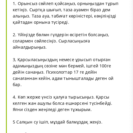
1. Орынсыз сөйлеп қойсаңыз, орныңыздан тұрып
кетіңіз. Сыртқа шығып, таза ауамен біраз дем
алыңыз. Таза ауа, табиғат көріністері, көңіліңізді
қайтадан орнына түсіреді.
2. Үйіңізде бөлмн гүлдерін өсіретін болсаңыз,
солармен сөйлесіңіз. Сырласыңызға
айналдырыңыз.
3, Қарсыласыңыздың немесе ұрысып отырған
адамыңыздың сөзіне мән бермей, іштей 100ге
дейін санаңыз. Психологтар 17 ге дейін
санағаннан кейін, адам тынышталады деген ой
бар.
4. Көп жерже үнсіз қалуға тырысыңыз. Қарсы
келген жан ашулы болса ешнәрсені түсінбейді.
Яғни сізден жеңіледі деген тұжырым.
5 Салқын су ішіп, мұздай балмұздақ жеңіз.