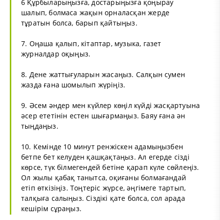
6 Құрбыларыңызға, достарыңызға қоңырау
шалып, болмаса жақын орналасқан жерде
тұратын болса, барып қайтыңыз.
7. Оңаша қалып, кітаптар, музыка, газет
журналдар оқыңыз.
8. Дене жаттығуларын жасаңыз. Салқын сумен
жазда ғана шомылып жүріңіз.
9. Әсем әндер мен күйлер көңіл күйді жасқартуына
әсер ететінін естен шығармаңыз. Баяу ғана ән
тыңдаңыз.
10. Кемінде 10 минут ренжіскен адамыңызбен
бетпе бет келуден қашқақтаңыз. Ал егерде сізді
көрсе, түк білмегендей бетіне қарап күле сөйлеңіз.
Ол жылы қабақ танытса, оқиғаны болмағандай
етіп өткізіңіз. Тоңтеріс жүрсе, әңгімеге тартып,
талқыға салыңыз. Сіздікі қате болса, сол арада
кешірім сұраңыз.