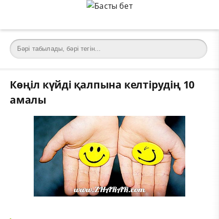
Көңіл күйді қалпына келтірудің 10
амалы