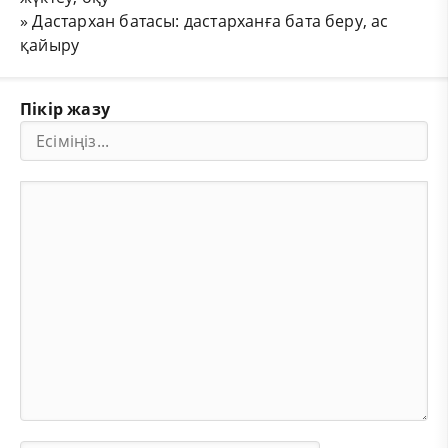
»
Дастархан батасы: дастарханға бата беру, ас
қайыру
Пікір жазу