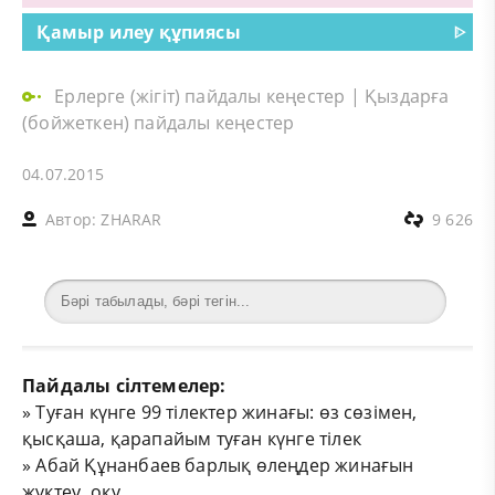
Қамыр илеу құпиясы
ᐈ
Ерлерге (жігіт) пайдалы кеңестер
|
Қыздарға
(бойжеткен) пайдалы кеңестер
04.07.2015
Автор:
ZHARAR
9 626
Пайдалы сілтемелер:
»
Туған күнге 99 тілектер жинағы: өз сөзімен,
қысқаша, қарапайым туған күнге тілек
»
Абай Құнанбаев барлық өлеңдер жинағын
жүктеу, оқу