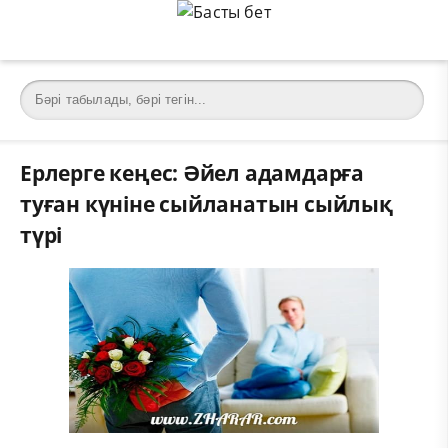
Ерлерге кеңес: Әйел адамдарға
туған күніне сыйланатын сыйлық
түрі