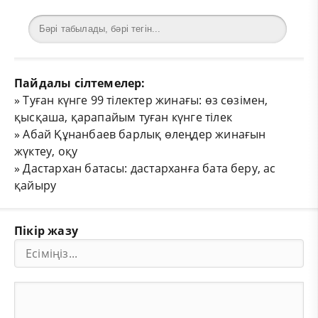
Пайдалы сілтемелер:
»
Туған күнге 99 тілектер жинағы: өз сөзімен,
қысқаша, қарапайым туған күнге тілек
»
Абай Құнанбаев барлық өлеңдер жинағын
жүктеу, оқу
»
Дастархан батасы: дастарханға бата беру, ас
қайыру
Пікір жазу