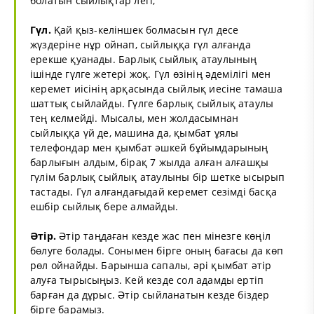
болатын сыйлықтар легі;
Гүл.
Қай қыз-келіншек болмасын гүл десе
жүздеріне нұр ойнап, сыйлыққа гүл алғанда
ерекше қуанады. Барлық сыйлық атаулының
ішінде гүлге жетері жоқ. Гүл өзінің әдемілігі мен
керемет иісінің арқасында сыйлық иесіне тамаша
шаттық сыйлайды. Гүлге барлық сыйлық атаулы
тең келмейді. Мысалы, мен жолдасымнан
сыйлыққа үй де, машина да, қымбат ұялы
телефондар мен қымбат әшкей бұйымдарының
барлығын алдым, бірақ 7 жылда алған алғашқы
гүлім барлық сыйлық атаулыны бір шетке ысырып
тастады. Гүл алғандағыдай керемет сезімді басқа
ешбір сыйлық бере алмайды.
Әтір.
Әтір таңдаған кезде жас пен мінезге көңіл
бөлуге болады. Сонымен бірге оның бағасы да көп
рөл ойнайды. Барынша сапалы, әрі қымбат әтір
алуға тырысыңыз. Кей кезде сол адамды ертіп
барған да дұрыс. Әтір сыйланатын кезде біздер
бірге барамыз.