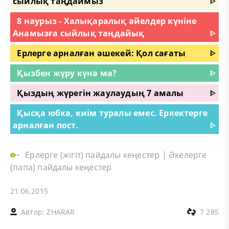
сыйлық таңдаймыз
ᐈ
8 наурыз - Халықаралық әйелдер күніне
Анамызға сыйлық таңдайық
ᐈ
Ерлерге арналған әшекей: Қол сағаты
ᐈ
Қызбен жүру күнә ма?
ᐈ
Қыздың жүрегін жаулаудың 7 амалы
ᐈ
Қысқа юбка, киім туралы емес. Еркектерге
арналған пост.
ᐈ
Ерлерге (жігіт) пайдалы кеңестер
|
Әкелерге
(папа) пайдалы кеңестер
21.06.2015
Автор:
ZHARAR
7 285