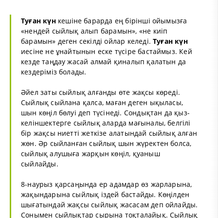
Туған күн
кешіне барарда ең бірінші ойымызға
«нендей сыйлық алып барамын», «не киіп
барамын» деген секілді ойлар келеді.
Туған күн
иесіне не ұнайтынын еске түсіре бастаймыз. Кей
кезде таңдау жасай алмай қиналып қалатын да
кездеріміз болады.
Әйел заты сыйлық алғанды өте жақсы көреді.
Сыйлық сыйлана қалса, маған деген ықыласы,
шын көңіл бөлуі деп түсінеді. Сондықтан да қыз-
келіншектерге сыйлық аларда мағыналы, белгілі
бір жақсы ниетті жеткізе алатындай сыйлық алған
жөн. Әр сыйланған сыйлық шын жүректен болса,
сыйлық алушыға жарқын көңіл, қуаныш
сыйлайды.
8-наурыз қарсаңында ер адамдар өз жарларына,
жақындарына сыйлық іздей бастайды. Көңілден
шығатындай жақсы сыйлық жасасам деп ойлайды.
Сонымен сыйлықтар сырына тоқталайық. Сыйлық