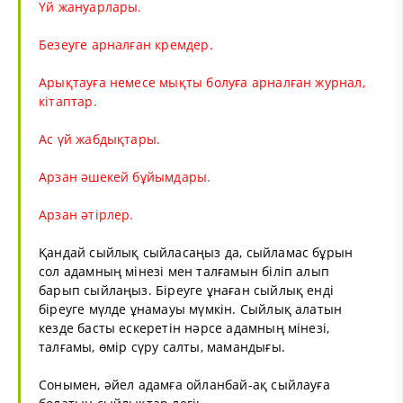
Үй жануарлары.
Безеуге арналған кремдер.
Арықтауға немесе мықты болуға арналған журнал,
кітаптар.
Ас үй жабдықтары.
Арзан әшекей бұйымдары.
Арзан әтірлер.
Қандай сыйлық сыйласаңыз да, сыйламас бұрын
сол адамның мінезі мен талғамын біліп алып
барып сыйлаңыз. Біреуге ұнаған сыйлық енді
біреуге мүлде ұнамауы мүмкін. Сыйлық алатын
кезде басты ескеретін нәрсе адамның мінезі,
талғамы, өмір сүру салты, мамандығы.
Сонымен, әйел адамға ойланбай-ақ сыйлауға