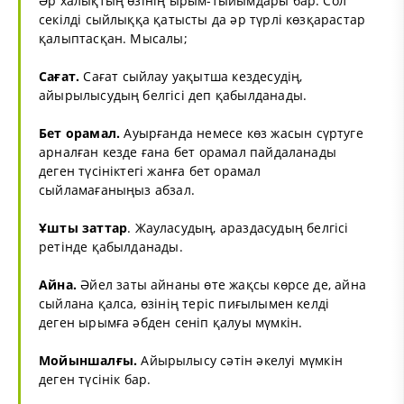
Әр халықтың өзінің ырым-тыйымдары бар. Сол
секілді сыйлыққа қатысты да әр түрлі көзқарастар
қалыптасқан. Мысалы;
Сағат.
Сағат сыйлау уақытша кездесудің,
айырылысудың белгісі деп қабылданады.
Бет орамал.
Ауырғанда немесе көз жасын сүртуге
арналған кезде ғана бет орамал пайдаланады
деген түсініктегі жанға бет орамал
сыйламағаныңыз абзал.
Ұшты заттар
. Жауласудың, араздасудың белгісі
ретінде қабылданады.
Айна.
Әйел заты айнаны өте жақсы көрсе де, айна
сыйлана қалса, өзінің теріс пиғылымен келді
деген ырымға әбден сеніп қалуы мүмкін.
Мойыншалғы.
Айырылысу сәтін әкелуі мүмкін
деген түсінік бар.