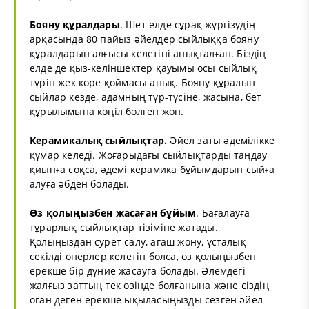
Бояну құралдары
. Шет елде сұрақ жүргізудің
арқасында 80 пайыз әйелдер сыйлыққа бояну
құралдарын алғысы келетіні анықталған. Біздің
елде де қыз-келіншектер қауымы осы сыйлық
түрін жек көре қоймасы анық. Бояну құралын
сыйлар кезде, адамның түр-түсіне, жасына, бет
құрылымына көңіл бөлген жөн.
Керамикалық сыйлықтар.
Әйел заты әдемілікке
құмар келеді. Жоғарыдағы сыйлықтарды таңдау
қиынға соқса, әдемі керамика бұйымдарын сыйға
алуға әбден болады.
Өз қолыңызбен жасаған бұйым
. Бағалауға
тұрарлық сыйлықтар тізіміне жатады.
Қолыңыздан сурет салу, ағаш жону, ұсталық
секілді өнерлер келетін болса, өз қолыңызбен
ерекше бір дүние жасауға болады. Әлемдегі
жалғыз заттың тек өзінде болғанына және сіздің
оған деген ерекше ықыласыңызды сезген әйел