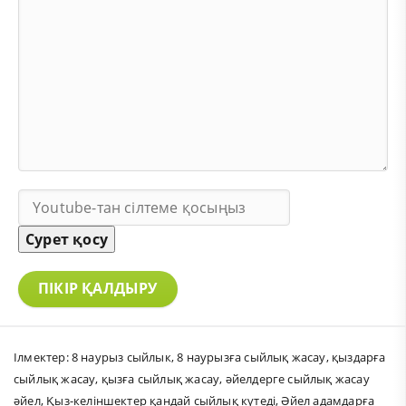
Сурет қосу
ПІКІР ҚАЛДЫРУ
Ілмектер:
8 наурыз сыйлык
,
8 наурызға сыйлық жасау
,
қыздарға
сыйлық жасау
,
қызға сыйлық жасау
,
әйелдерге сыйлық жасау
әйел
,
Қыз-келіншектер қандай сыйлық күтеді
,
Әйел адамдарға