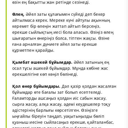
өзін ең бақытты жан ретінде сезінеді.
Өлең
. Әйел заты құлағымен сүйеді деп бекер
айтылмаса керек. Мереке күні айтулы ақынның
керемет бір өлеңін жаттап айтып берсеңіз,
ерекше сыйлықтың иесі бола аласыз. Өзіңіз өлең
шығаратын өнеріңіз болса, тіптен жақсы. Өзіне
ғана арналған дүниеге әйел заты ерекше
құрметпен қарайды.
Қымбат әшекей бұйымдар.
Әйел затының ең
осал тұсы әшекей бұйымдар. Мұнда көбіне жас
ерекшелігіне көп көңіл бөлінеді.
Қол өнер бұйымдары.
Дәл қазір қолдан жасалған
бұйымдар өте бағалы зат болып есептеледі.
Ғаламторды ашсаңыз қолдан иіс сабын жасау,
сырға жасау, алқа жасау, әдемі кеудешелер тоқу
әдістерінің барлығы көрсетілген. Өзіңізге
ыңғайлы біреуін таңдап, уақытыңызды бөліп
қуаныш иесіне сыйласаңыз ерекше, қайталанбас,