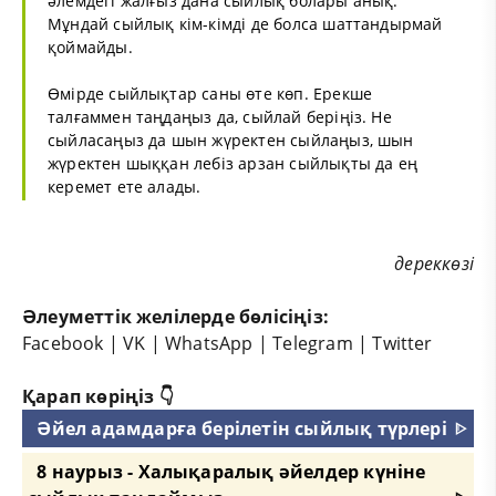
әлемдегі жалғыз дана сыйлық болары анық.
Мұндай сыйлық кім-кімді де болса шаттандырмай
қоймайды.
Өмірде сыйлықтар саны өте көп. Ерекше
талғаммен таңдаңыз да, сыйлай беріңіз. Не
сыйласаңыз да шын жүректен сыйлаңыз, шын
жүректен шыққан лебіз арзан сыйлықты да ең
керемет ете алады.
дереккөзі
Әлеуметтік желілерде бөлісіңіз:
Facebook
|
VK
|
WhatsApp
|
Telegram
|
Twitter
Қарап көріңіз 👇
Әйел адамдарға берілетін сыйлық түрлері
ᐈ
8 наурыз - Халықаралық әйелдер күніне