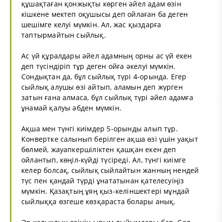
құшақтаған қонжықты көрген әйел адам өзін
кішкене мектеп оқушысы деп ойлаған ба деген
шешімге келуі мүмкін. Ал, жас қыздарға
таптырмайтын сыйлық.
Ас үй құралдары әйел адамның орны ас үй екен
деп түсіндіріп тұр деген ойға әкелуі мүмкін.
Сондықтан да, бұл сыйлық түрі 4-орында. Егер
сыйлық алушы өзі айтып, аламын деп жүрген
затын ғана алмаса, бұл сыйлық түрі әйел адамға
ұнамай қалуы әбден мүмкін.
Ақша мен түнгі киімдер 5-орынды алып тұр.
Конвертке салынып берілген ақша өзі үшін уақыт
бөлмей, жауапкершіліктен қашқан екен деп
ойлантып, көңіл-күйді түсіреді. Ал, түнгі киімге
келер болсақ, сыйлық сыйлайтын жанның нендей
түс пен қандай түрді ұнататынан қателесуіңіз
мүмкін. Қазақтың ұяң қыз-келіншектері мұндай
сыйлыққа өзгеше көзқараста болары анық.