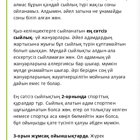
алмас бұрын қандай сыйлық түрі жақсы соны
ойланамыз. Алдымен, әйел затына не ұнамайды
соны біліп алған жөн.
Қыз-келіншектерге сыйланатын
ең сәтсіз
сыйлық
- үй жануарлары. Әйел адамдардың
жартысына жуығы бұл сыйлық түрін құптамайтын
болып шыққан. Мұндай сыйлықты алдын-ала
ескертусіз сыйламаған жөн. Ол адамның үй
жануарларына аллергиясы бар шығар, мүмкін
мүлде ұнамайтын шығар. Әрі беріден соң үй
жануарларының жауапкершілігін мойнына алуаға
дайын емес те болар.
Ең сәтсіз сыйлықтың
2-орнында
спорттық
құралдар тұр. Сыйлық алатын адам спортпен
шұғылданатын болса жөн, егер ол толықтау келген
немесе спортқа аса көңіл бөлмейтін жан болса,
бұл ойыңызды қате түсініп қалуы әбден мүмкін.
3-орын жұмсақ ойыншықтарда.
Жүрек