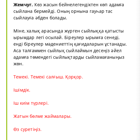
Жемчуг.
Көз жасын бейнелегендіктен көп адамға
сыйлана бермейді. Оның орнына гауһар тас
сыйлауға әбден болады.
Міне, халық арасында жүрген сыйлыққа қатысты
ырымдар легі осылай. Біреулер ырымға сенеді,
енді біреулер мәдениеттің қағидаларын ұстанады.
Аса талғаммен сыйлық сыйлаймын десеңіз әйел
адамға төмендегі сыйлықтарды сыйламағаныңыз
жөн.
Темекі. Темекі салғыш. Қорқор.
Ішімдік.
Іш киім түрлері.
Жатын бөлме жаймалары.
Өз суретіңіз.