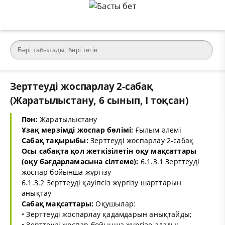
Зерттеуді жоспарлау 2-сабақ
(Жаратылыстану, 6 сынып, I тоқсан)
Пән:
Жаратылыстану
Ұзақ мерзімді жоспар бөлімі:
Ғылым әлемі
Сабақ тақырыбы:
Зерттеуді жоспарлау 2-сабақ
Осы сабақта қол жеткізілетін оқу мақсаттары
(оқу бағдарламасына сілтеме):
6.1.3.1 Зерттеуді
жоспар бойынша жүргізу
6.1.3.2 Зерттеуді қауіпсіз жүргізу шарттарын
анықтау
Сабақ мақсаттары:
Оқушылар:
• Зерттеуді жоспарлау қадамдарын анықтайды;
• Зерттеуді жоспар бойынша жүргізе алады;