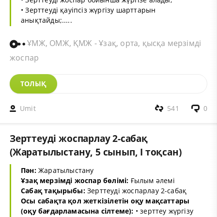
• Зерттеуді қауіпсіз жүргізу шарттарын
анықтайды;.....
ҰМЖ, ОМЖ, ҚМЖ - Ұзақ, орта, қысқа мерзімді
жоспар
ТОЛЫҚ
Umit
541
0
Зерттеуді жоспарлау 2-сабақ
(Жаратылыстану, 5 сынып, I тоқсан)
Пән:
Жаратылыстану
Ұзақ мерзімді жоспар бөлімі:
Ғылым әлемі
Сабақ тақырыбы:
Зерттеуді жоспарлау 2-сабақ
Осы сабақта қол жеткізілетін оқу мақсаттары
(оқу бағдарламасына сілтеме):
• зерттеу жүргізу