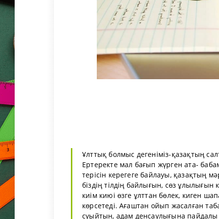
Ұлттық болмыс дегеніміз-қазақтың сал
Ертеректе мал бағып жүрген ата- баба
терісін керегеге байлауы, қазақтың мә
біздің тілдің байлығын, сөз ұлылығын
киім киюі өзге ұлттан бөлек, киген ша
көрсетеді. Ағаштан ойып жасалған таба
суыйтын, адам денсаулығына пайдалы 