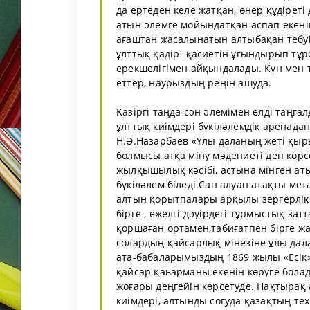
да ертеден келе жатқан, өнер құдіреті
атын әлемге мойындатқан аспап екенін
ағаштан жасалынатын алтыбақан тебуі
ұлттық қадір- қасиетін ұғындырып тұр
ерекшелігімен айқындалады. Күн мен тү
еттер, наурыздың реңін ашуда.
Қазіргі таңда сән әлемімен елді таңға
ұлттық киімдері бүкіләлемдік аренада
Н.Ә.Назарбаев «Ұлы даланың жеті қыр
болмысы атқа міну мәдениеті деп көрсе
жылқышылық кәсібі, астына мінген ат
бүкіләлем біледі.Сан алуан атақты ме
алтын қорытпалары арқылы зергерлік
бірге , ежелгі дәуірдегі тұрмыстық зат
қоршаған ортамен,табиғатпен бірге жа
солардың қайсарлық мінезіне ұлы дала
ата-бабаларымыздың 1869 жылы «Есік»
қайсар қаһарманы екенін көруге болад
жоғары деңгейін көрсетуде. Нақтырақ
киімдері, алтынды соғуда қазақтың те