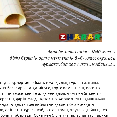
Ақтөбе қаласындағы №40 жалпы
білім беретін орта мектептің 8 «б» класс оқушысы
Нұрмағанбетова Айғаным Абайқызы
т –дәстүрлерімен,ибалы, имандылық түрлері жатады.
мыз балаларын атқа мінуге, төрге қамшы іліп, қасқыр
рттігін көрсеткен.Ен алдымен қазақы сүтпен біткен тіл,
 көрсетіп, дәріптеледі. Қазақы ою-өрнекпен нақышталған
пандары қыста тоңғызбайтын қасиеті бар екендігін
қ, ас ішетін құрал- жабдықтар тамақ жеуге ыңғайлы , тез
болып табылады. Сонымен бірге ұлттық аспаптар тарихы