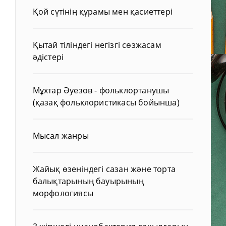
Қой сүтінің құрамы мен қасиеттері
Қытай тіліндегі негізгі сөзжасам
әдістері
Мұхтар Әуезов - фольклортанушы
(қазақ фольклористикасы бойынша)
Мысал жанры
Жайық өзеніндегі сазан және торта
балықтарының бауырының
морфологиясы