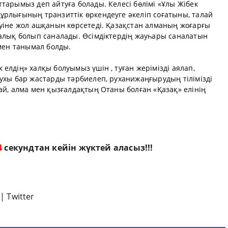
тарымыз деп айтуға болады. Келесі бөлімі «Ұлы Жібек
ұрлығының транзиттік өркендеуге әкеліп соғатыны, талай
еуіне жол ашқанын көрсетеді. Қазақстан алманың жоғарғы
халық болып саналады. Өсімдіктердің жауһары саналатын
імен танымал болды.
елдің» халқы болуымыз үшін , туған жерімізді аялап,
ухы бар жастарды тәрбиелеп, руханижаңғырудың тілімізді
ай, алма мен қызғалдақтың Отаны болған «Қазақ» елінің
3
секундтан кейін жүктей аласыз!!!
|
Twitter