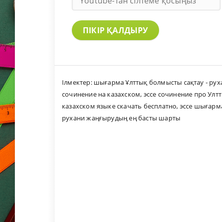
ПІКІР ҚАЛДЫРУ
Ілмектер:
шығарма Ұлттық болмысты сақтау - ру
сочинение на казахском
,
эссе сочинение про Улт
казахском языке скачать бесплатно
,
эссе шығарм
рухани жаңғырудың ең басты шарты