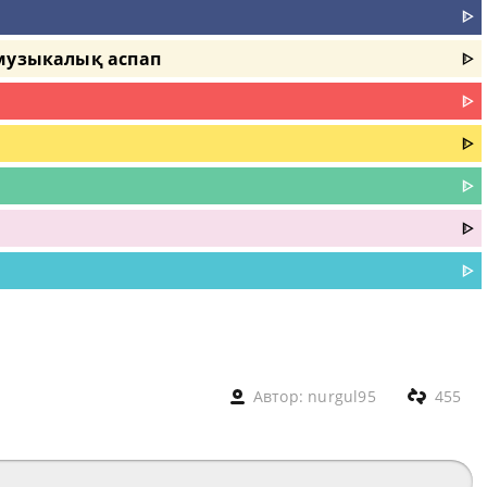
ᐈ
 музыкалық аспап
ᐈ
ᐈ
ᐈ
ᐈ
ᐈ
ᐈ
Автор:
nurgul95
455