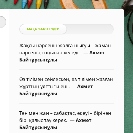
МАҚАЛ-МӘТЕЛДЕР
Жақсы нәрсенің жолға шығуы – жаман
нәрсенің соңынан келеді.
—
Ахмет
Байтұрсынұлы
Өз тілімен сөйлескен, өз тілімен жазған
жұрттың ұлттығы еш..
—
Ахмет
Байтұрсынұлы
Тән мен жан – сабақтас, екеуі – бірінен
бірі қалыспау керек.
—
Ахмет
Байтұрсынұлы