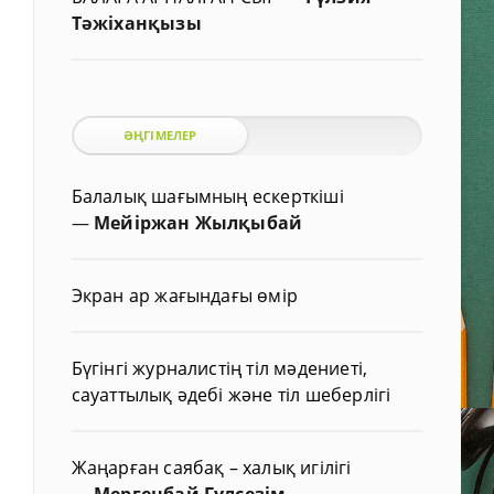
Тәжіханқызы
ӘҢГІМЕЛЕР
Балалық шағымның ескерткіші
—
Мейіржан Жылқыбай
Экран ар жағындағы өмір
Бүгінгі журналистің тіл мәдениеті,
сауаттылық әдебі және тіл шеберлігі
Жаңарған саябақ – халық игілігі
—
Мергенбай Гүлсезім