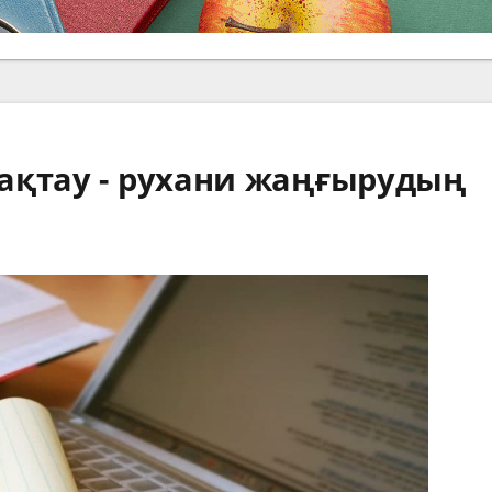
ақтау - рухани жаңғырудың