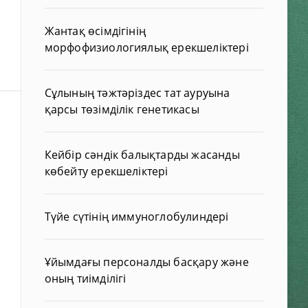
Жантақ өсімдігінің
морфофизиологиялық ерекшеліктері
Сұлының тәжтәріздес тат ауруына
қарсы төзімділік генетикасы
Кейбір сәндік балықтарды жасанды
көбейту ерекшеліктері
Түйе сүтінің иммуноглобулиндері
Ұйымдағы персоналды басқару және
оның тиімділігі