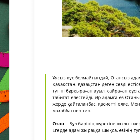
Ұясыз құс болмайтындай, Отансыз ад
Қазақстан. Қазақстан деген сөзді есті
түтіні бұрқыраған ауыл, сайраған құст
табиғат елестейді. Әр адамға өз Отаны
жерде қайталанбас, қасиетті өлке. Мен
махаббатпен тең.
Отан
... Бұл бәрінің жүрегіне жылы ти
Егерде адам жыраққа шықса, өзінің туғ