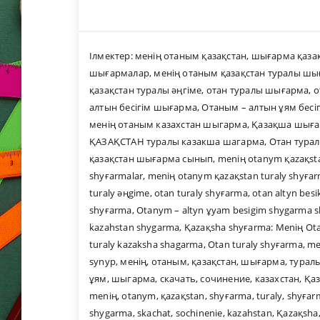
Ілмектер:
менің отаным қазақстан
,
шығарма қазақ
шығармалар
,
менің отаным қазақстан туралы ш
қазақстан туралы әңгіме
,
отан туралы шығарма
,
о
алтын бесігім шығарма
,
Отаным – алтын ұям бесі
менің отаным казахстан шыгарма
,
Қазақша шыға
ҚАЗАҚСТАН туралы казакша шагарма
,
Отан тура
қазақстан шығарма сынып
,
meniң otanym қazaқst
shyғarmalar
,
meniң otanym қazaқstan turaly shyғa
turaly әңgime
,
otan turaly shyғarma
,
otan altyn bes
shyғarma
,
Otanym – altyn ұyam besigim shygarma s
kazahstan shygarma
,
Қazaқsha shyғarma: Meniң O
turaly kazaksha shagarma
,
Otan turaly shyғarma
,
me
synyp
,
менің
,
отаным
,
қазақстан
,
шығарма
,
турал
ұям
,
шыгарма
,
скачать
,
сочинение
,
казахстан
,
Қа
meniң
,
otanym
,
қazaқstan
,
shyғarma
,
turaly
,
shyғar
shygarma
,
skachat
,
sochinenie
,
kazahstan
,
Қazaқsha