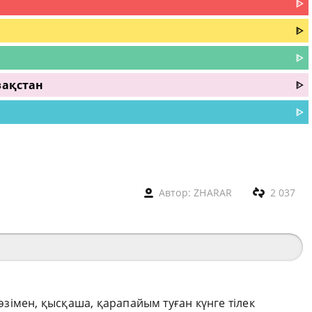
ᐈ
ᐈ
ᐈ
зақстан
ᐈ
ᐈ
Автор:
ZHARAR
2 037
сөзімен, қысқаша, қарапайым туған күнге тілек