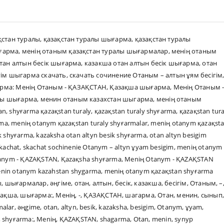
стан туралы
,
қазақстан туралы шығарма
,
қазақстан туралы
ығарма
,
менің отаным қазақстан туралы шығармалар
,
менің отаным
тан алтын бесік шығарма
,
казакша отан алтын бесік шығарма
,
отан
гім шыгарма скачать
,
скачать сочинение Отаным – алтын ұям бесігім
рма: Менің Отаным - ҚАЗАҚСТАН
,
Қазақша шығарма
,
Менің Отаным 
лы шығарма
,
менин отаным казахстан шыгарма
,
менің отаным
an
,
shyғarma қazaқstan turaly
,
қazaқstan turaly shyғarma
,
қazaқstan tura
rma
,
meniң otanym қazaқstan turaly shyғarmalar
,
meniң otanym қazaқst
ik shyғarma
,
kazaksha otan altyn besik shyғarma
,
otan altyn besigim
kachat
,
skachat sochinenie Otanym – altyn ұyam besigim
,
meniң otanym
tanym - ҚAZAҚSTAN
,
Қazaқsha shyғarma
,
Meniң Otanym - ҚAZAҚSTAN
nin otanym kazahstan shygarma
,
meniң otanym қazaқstan shyғarma
ы
,
шығармалар
,
әңгіме
,
отан
,
алтын
,
бесік
,
казакша
,
бесігім
,
Отаным
,
–
зақша
,
шығарма:
,
Менің
,
-
,
ҚАЗАҚСТАН
,
шагарма
,
Отан
,
менин
,
сынып
,
malar
,
әңgime
,
otan
,
altyn
,
besik
,
kazaksha
,
besigim
,
Otanym
,
ұyam
,
,
shyғarma:
,
Meniң
,
ҚAZAҚSTAN
,
shagarma
,
Otan
,
menin
,
synyp