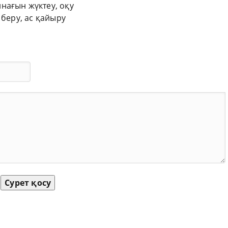
нағын жүктеу, оқу
 беру, ас қайыру
Сурет қосу