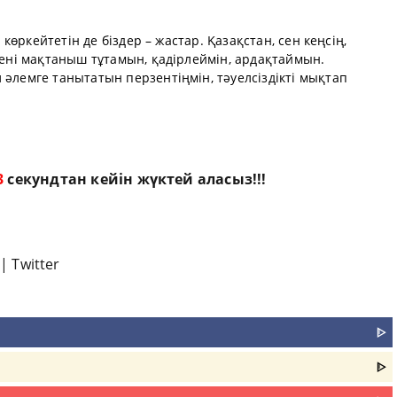
і көркейтетін де біздер – жастар. Қазақстан, сен кеңсің,
 сені мақтаныш тұтамын, қадірлеймін, ардақтаймын.
 әлемге танытатын перзентіңмін, тәуелсіздікті мықтап
2
секундтан кейін жүктей аласыз!!!
|
Twitter
ᐈ
ᐈ