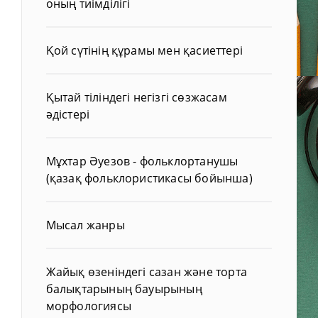
оның тиімділігі
Қой сүтінің құрамы мен қасиеттері
Қытай тіліндегі негізгі сөзжасам
әдістері
Мұхтар Әуезов - фольклортанушы
(қазақ фольклористикасы бойынша)
Мысал жанры
Жайық өзеніндегі сазан және торта
балықтарының бауырының
морфологиясы