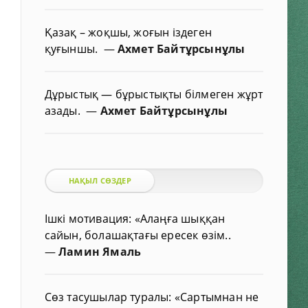
Қазақ – жоқшы, жоғын іздеген
қуғыншы.
—
Ахмет Байтұрсынұлы
Дұрыстық — бұрыстықты білмеген жұрт
азады.
—
Ахмет Байтұрсынұлы
НАҚЫЛ СӨЗДЕР
Ішкі мотивация: «Алаңға шыққан
сайын, болашақтағы ересек өзім..
—
Ламин Ямаль
Сөз тасушылар туралы: «Сартымнан не