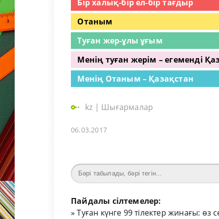
Бір халық-бір ел-бір тағдыр
Отаным
Туған жер-ұлы ұғым
Менің туған жерім – егеменді Қа
Менің Отаным – Қазақстан
kz
|
Шығармалар
06.03.2017
Пайдалы сілтемелер:
»
Туған күнге 99 тілектер жинағы: өз 