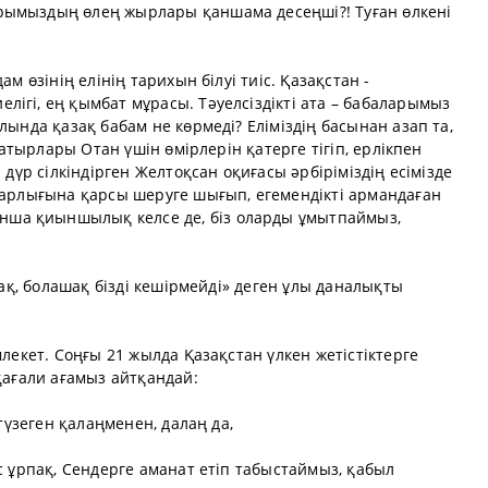
рымыздың өлең жырлары қаншама десеңші?! Туған өлкені
ам өзінің елінің тарихын білуі тиіс. Қазақстан -
ігі, ең қымбат мұрасы. Тәуелсіздікті ата – бабаларымыз
лында қазақ бабам не көрмеді? Еліміздің басынан азап та,
 батырлары Отан үшін өмірлерін қатерге тігіп, ерлікпен
 дүр сілкіндірген Желтоқсан оқиғасы әрбіріміздің есімізде
отарлығына қарсы шеруге шығып, егемендікті армандаған
ша қиыншылық келсе де, біз оларды ұмытпаймыз,
тсақ, болашақ бізді кешірмейді» деген ұлы даналықты
млекет. Соңғы 21 жылда Қазақстан үлкен жетістіктерге
ұқағали ағамыз айтқандай:
 түзеген қалаңменен, далаң да,
с ұрпақ, Сендерге аманат етіп табыстаймыз, қабыл