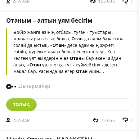
ZHARAR
105 005
7
Отаным – алтын ұям бесігім
Әрбір жанға өзінің отбасы, туған - туыстары ,
жолдастары ыстық болса,
Отан
да адам баласына
солай да ыстық. «
Отан
» десе адамның жүрегі
езіліп, жүрекке жылы болып есептелінеді. Кез
келген ұлт өкілдерінің өз
Отан
ы бар екені айдан
анық. «
Отан
үшін отқа түс - күймейсін» - деген
мақал бар. Расында да егер
Отан
үшін....
Шығармалар
ТОЛЫҚ
ZHARAR
75 666
2