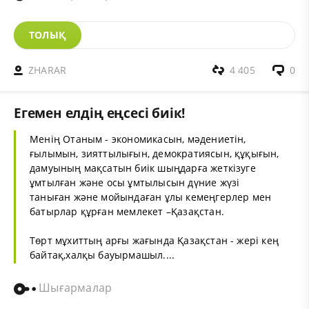
ТОЛЫҚ
ZHARAR
4 405
0
Егемен елдің еңсесі биік!
Менің Отаным - экономикасын, мәдениетін,
ғылымын, зияттылығын, демократиясын, құқығын,
дамуының мақсатын биік шыңдарға жеткізуге
ұмтылған және осы ұмтылысын дүние жүзі
таныған және мойындаған ұлы кемеңгерлер мен
батырлар құрған мемлекет –Қазақстан.
Төрт мұхиттың арғы жағында Қазақстан - жері кең
байтақ,халқы бауырмашыл....
Шығармалар