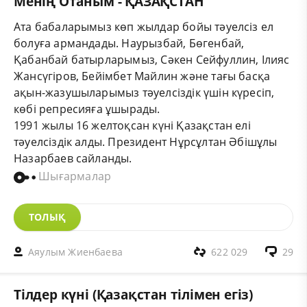
Менің Отаным - ҚАЗАҚСТАН
Ата бабаларымыз көп жылдар бойы тәуелсіз ел
болуға армандады. Наурызбай, Бөгенбай,
Қабанбай батырларымыз, Сәкен Сейфуллин, Ілияс
Жансүгіров, Бейімбет Майлин және тағы басқа
ақын-жазушыларымыз тәуелсіздік үшін күресіп,
көбі репресияға ұшырады.
1991 жылы 16 желтоқсан күні Қазақстан елі
тәуелсіздік алды. Президент Нұрсұлтан Әбішұлы
Назарбаев сайланды.
Шығармалар
ТОЛЫҚ
Аяулым Жиенбаева
622 029
29
Тілдер күні (Қазақстан тілімен егіз)