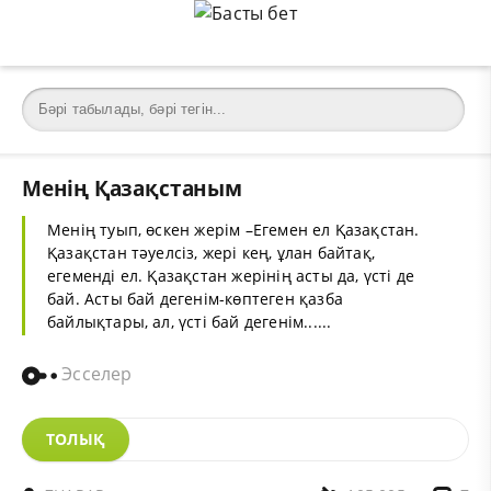
Менің Қазақстаным
Менің туып, өскен жерім –Егемен ел Қазақстан.
Қазақстан тәуелсіз, жері кең, ұлан байтақ,
егеменді ел. Қазақстан жерінің асты да, үсті де
бай. Асты бай дегенім-көптеген қазба
байлықтары, ал, үсті бай дегенім......
Эсселер
ТОЛЫҚ