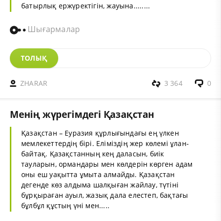
батырлық ержүректігін, жауына........
Шығармалар
ТОЛЫҚ
ZHARAR
3 364
0
Менің жүрегімдегі Қазақстан
Қазақстан – Еуразия құрлығындағы ең үлкен
мемлекеттердің бірі. Еліміздің жер көлемі ұлан-
байтақ. Қазақстанның кең даласын, биік
тауларын, ормандары мен көлдерін көрген адам
оны еш уақытта ұмыта алмайды. Қазақстан
дегенде көз алдыма шалқыған жайлау, түтіні
бұрқыраған ауыл, жазық дала елестеп, бақтағы
бұлбұл құстың үні мен.....