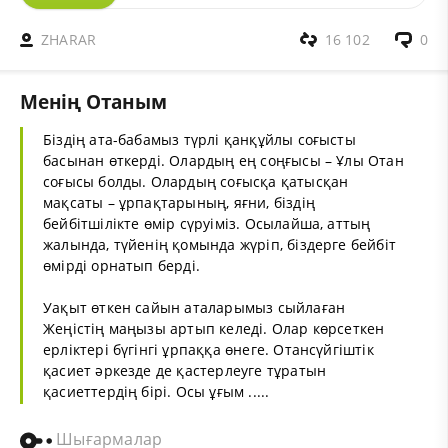
ZHARAR
16 102
0
Менің Отаным
Біздің ата-бабамыз түрлі қанқұйлы соғысты
басынан өткерді. Олардың ең соңғысы – Ұлы Отан
соғысы болды. Олардың соғысқа қатысқан
мақсаты – ұрпақтарының, яғни, біздің
бейбітшілікте өмір сүруіміз. Осылайша, аттың
жалында, түйенің қомында жүріп, біздерге бейбіт
өмірді орнатып берді.
Уақыт өткен сайын аталарымыз сыйлаған
Жеңістің маңызы артып келеді. Олар көрсеткен
ерліктері бүгінгі ұрпаққа өнеге. Отансүйгіштік
қасиет әркезде де қастерлеуге тұратын
қасиеттердің бірі. Осы ұғым .....
Шығармалар