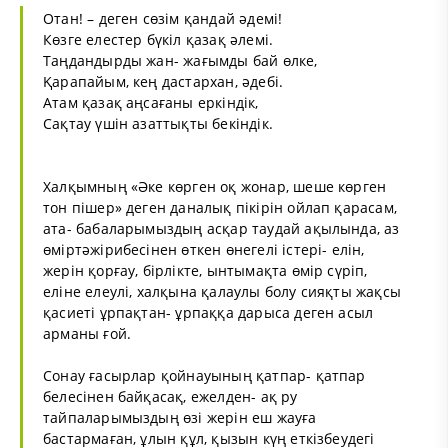
Отан! – деген сөзім қандай әдемі!
Көзге елестер бүкіл қазақ әлемі.
Таңдандырды жан- жағымды бай өлке,
Қарапайым, кең дастархан, әдебі.
Атам қазақ аңсағаны еркіндік,
Сақтау үшін азаттықты бекіндік.
Халқымның «Әке көрген оқ жонар, шеше көрген
тон пішер» деген даналық пікірін ойлап қарасам,
ата- бабаларымыздың асқар таудай ақылында, аз
өміртәжірибесінен өткен өнегелі істері- елін,
жерін қорғау, бірлікте, ынтымақта өмір сүріп,
еліне елеулі, халқына қалаулы болу сияқты жақсы
қасиеті ұрпақтан- ұрпаққа дарыса деген асыл
арманы ғой.
Сонау ғасырлар қойнауының қатпар- қатпар
белесінен байқасақ, ежелден- ақ ру
тайпаларымыздың өзі жерін еш жауға
бастармаған, ұлын құл, қызын күң еткізбеудегі