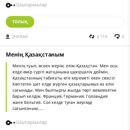
Шығармалар
ТОЛЫҚ
ZHARAR
4 159
0
Менің Қазақстаным
Менің туып, өскен жерім, елім-Қазақстан. Мен осы
елде өмір сүріп жатқаныма шүкіршілік деймін.
Қазақстанның табиғаты өте кереметі екен сөзсіз!
Көптеген шет елде жүрген қазақтарымыз өз елін
сағынады. Мен былтырғы жылда төрт мемлекетке
барып келдім. Франция, Германия, Голландия
және Бельгия. Сол кезде туған жерімді
сағынғаным.....
Шығармалар