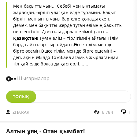
Мен бақыттымын... Себебі мен ынтымағы
жарасқан, бірлігі ұласқан елде тұрамын. Бақыт
бірлігі мен ынтымағы бар елге қонады екен.
Демек, мен бақытты жерде туған елімнің бақытты
перзентімін. Достығы дархан елімнің аты –
Қазақстан
! Туған елім – тірлігімнің айғағы.Тілім
барда айтылар сыр ойдағы,Өссе тілім, мен де
бірге өсемін,Өшсе тілім, мен де бірге өшемін! –
деп, ақын Әбілдә Тәжібаев ағамыз жырлағандай
тіл қай елде болса да қастерлі.......
Шығармалар
ТОЛЫҚ
ZHARAR
6 784
1
Алтын ұяң - Отан қымбат!