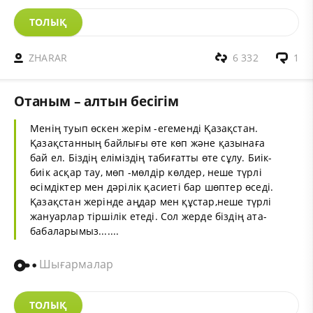
ТОЛЫҚ
ZHARAR
6 332
1
Отаным – алтын бесігім
Менің туып өскен жерім -егеменді Қазақстан.
Қазақстанның байлығы өте көп және қазынаға
бай ел. Біздің еліміздің табиғатты өте сұлу. Биік-
биік асқар тау, мөп -мөлдір көлдер, неше түрлі
өсімдіктер мен дәрілік қасиеті бар шөптер өседі.
Қазақстан жерінде аңдар мен құстар,неше түрлі
жануарлар тіршілік етеді. Сол жерде біздің ата-
бабаларымыз.......
Шығармалар
ТОЛЫҚ