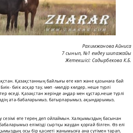
Рахимжанова Айниса
7 сынып, №1 емдеу шипажайы
Жетекшісі: Садырбекова К.Б.
ақстан. Қазақстанның байлығы өте көп және қазынаға бай
. Биік- биік асқар тау, мөп -мөлдір көлдер, неше түрлі
птер өседі. Қазақстан жерінде аңдар мен құстар,неше түрлі
біздің ата-бабаларымыз, батырларымыз, ақындарымыз,
ау сезімі өте терең деп ойлаймын. Халқымыздың басынан
бабаларымыз елімізді сыртқы жаудан қорғай білген. Өз елі
қымыздың осы бір қасиеті жанымызға ана сүтімен тарап,