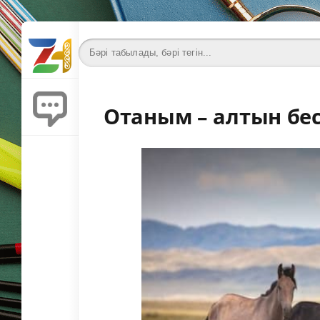
Отаным – алтын бес