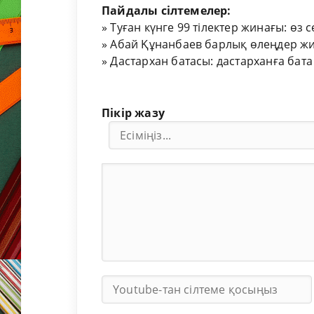
Пайдалы сілтемелер:
»
Туған күнге 99 тілектер жинағы: өз 
»
Абай Құнанбаев барлық өлеңдер жи
»
Дастархан батасы: дастарханға бата
Пікір жазу