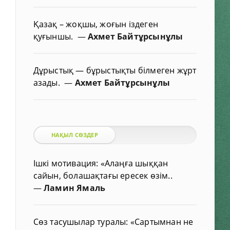
Қазақ – жоқшы, жоғын іздеген
қуғыншы.
—
Ахмет Байтұрсынұлы
Дұрыстық — бұрыстықты білмеген жұрт
азады.
—
Ахмет Байтұрсынұлы
НАҚЫЛ СӨЗДЕР
Ішкі мотивация: «Алаңға шыққан
сайын, болашақтағы ересек өзім..
—
Ламин Ямаль
Сөз тасушылар туралы: «Сартымнан не