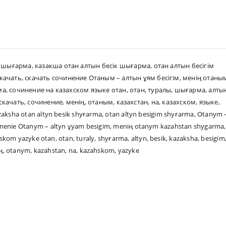
к шығарма
,
казакша отан алтын бесік шығарма
,
отан алтын бесігім
скачать
,
скачать сочинение Отаным – алтын ұям бесігім
,
менің отаны
ма
,
сочинение на казахском языке отан
,
отан
,
туралы
,
шығарма
,
алты
скачать
,
сочинение
,
менің
,
отаным
,
казахстан
,
на
,
казахском
,
языке
,
zaksha otan altyn besik shyғarma
,
otan altyn besigim shyғarma
,
Otanym 
inenie Otanym – altyn ұyam besigim
,
meniң otanym kazahstan shygarma
,
hskom yazyke otan
,
otan
,
turaly
,
shyғarma
,
altyn
,
besik
,
kazaksha
,
besigim
ң
,
otanym
,
kazahstan
,
na
,
kazahskom
,
yazyke