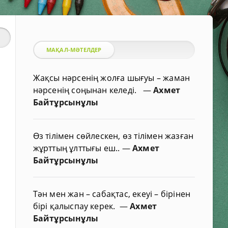
МАҚАЛ-МӘТЕЛДЕР
Жақсы нәрсенің жолға шығуы – жаман
нәрсенің соңынан келеді.
—
Ахмет
Байтұрсынұлы
Өз тілімен сөйлескен, өз тілімен жазған
жұрттың ұлттығы еш..
—
Ахмет
Байтұрсынұлы
Тән мен жан – сабақтас, екеуі – бірінен
бірі қалыспау керек.
—
Ахмет
Байтұрсынұлы