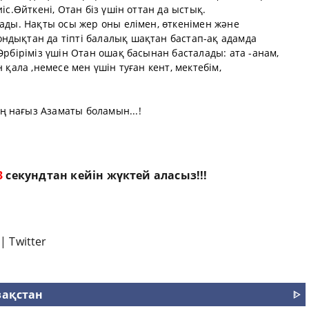
іс.Өйткені, Отан біз үшін оттан да ыстық.
лады. Нақты осы жер оны елімен, өткенімен және
ндықтан да тіпті балалық шақтан бастап-ақ адамда
Әрбіріміз үшін Отан ошақ басынан басталады: ата -анам,
 қала ,немесе мен үшін туған кент, мектебім,
 нағыз Азаматы боламын...!
2
секундтан кейін жүктей аласыз!!!
|
Twitter
зақстан
ᐈ