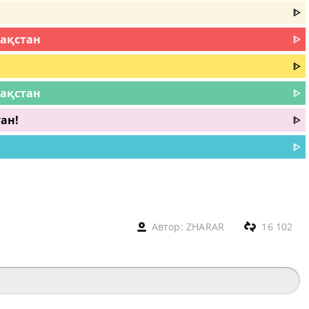
ᐈ
зақстан
ᐈ
ᐈ
зақстан
ᐈ
ан!
ᐈ
ᐈ
Автор:
ZHARAR
16 102