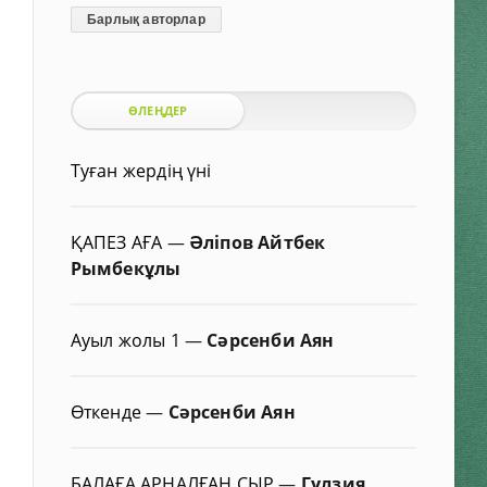
Барлық авторлар
ӨЛЕҢДЕР
Туған жердің үні
ҚАПЕЗ АҒА
—
Әліпов Айтбек
Рымбекұлы
Ауыл жолы 1
—
Сәрсенби Аян
Өткенде
—
Сәрсенби Аян
БАЛАҒА АРНАЛҒАН СЫР
—
Гүлзия