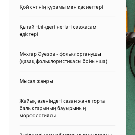
Қой сүтінің құрамы мен қасиеттері
Қытай тіліндегі негізгі сөзжасам
әдістері
Мұхтар Әуезов - фольклортанушы
(қазақ фольклористикасы бойынша)
Мысал жанры
Жайық өзеніндегі сазан және торта
балықтарының бауырының
морфологиясы