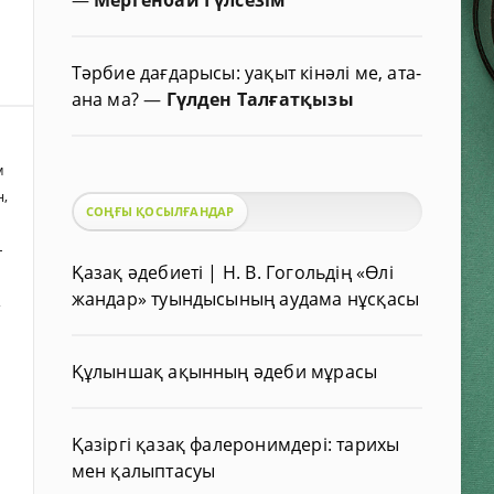
Тәрбие дағдарысы: уақыт кінәлі ме, ата-
ана ма?
—
Гүлден Талғатқызы
м
н
,
СОҢҒЫ ҚОСЫЛҒАНДАР
–
Қазақ әдебиеті | Н. В. Гогольдің «Өлі
жандар» туындысының аудама нұсқасы
,
Құлыншақ ақынның әдеби мұрасы
Қазіргі қазақ фалеронимдері: тарихы
мен қалыптасуы