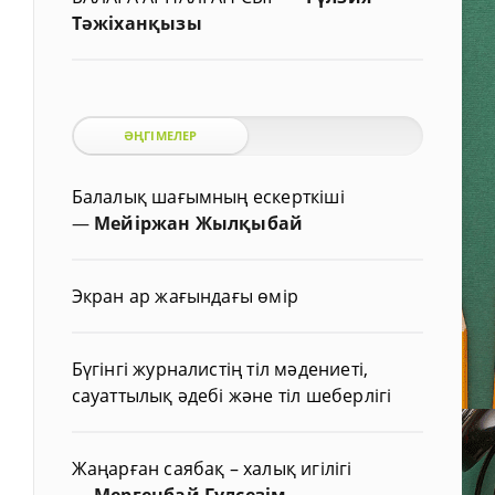
Тәжіханқызы
ӘҢГІМЕЛЕР
Балалық шағымның ескерткіші
—
Мейіржан Жылқыбай
Экран ар жағындағы өмір
Бүгінгі журналистің тіл мәдениеті,
сауаттылық әдебі және тіл шеберлігі
Жаңарған саябақ – халық игілігі
—
Мергенбай Гүлсезім