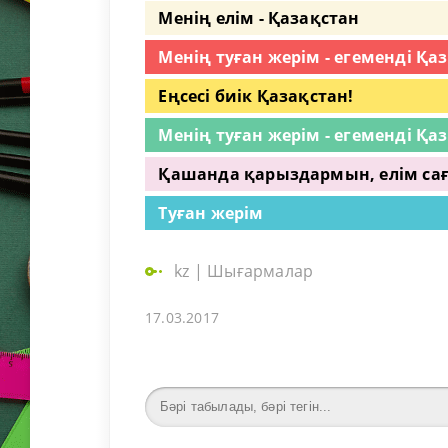
Менің елім - Қазақстан
Менің туған жерім - егеменді Қа
Еңсесі биік Қазақстан!
Менің туған жерім - егеменді Қа
Қашанда қарыздармын, елім сағ
Туған жерім
kz
|
Шығармалар
17.03.2017