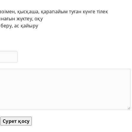
сөзімен, қысқаша, қарапайым туған күнге тілек
нағын жүктеу, оқу
 беру, ас қайыру
Сурет қосу