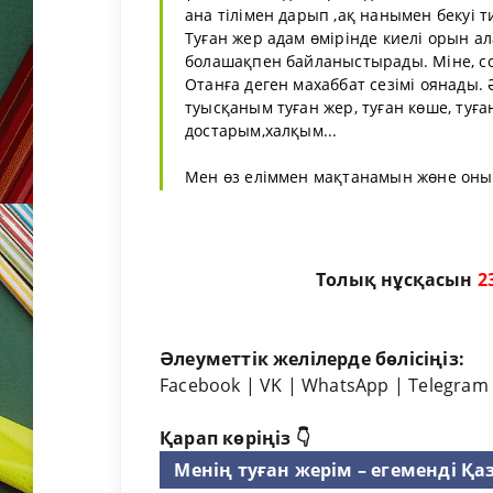
ана тілімен дарып ,ақ нанымен бекуі ти
Туған жер адам өмірінде киелі орын а
болашақпен байланыстырады. Міне, со
Отанға деген махаббат сезімі оянады. 
туысқаным туған жер, туған көше, туған
достарым,халқым...
Мен өз еліммен мақтанамын жөне оның
Толық нұсқасын
2
Әлеуметтік желілерде бөлісіңіз:
Facebook
|
VK
|
WhatsApp
|
Telegram
Қарап көріңіз 👇
Менің туған жерім – егеменді Қа