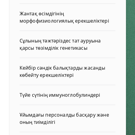
Жантақ өсімдігінің
морфофизиологиялық ерекшеліктері
Сұлының тәжтәріздес тат ауруына
қарсы төзімділік генетикасы
Кейбір сәндік балықтарды жасанды
көбейту ерекшеліктері
Түйе сүтінің иммуноглобулиндері
Ұйымдағы персоналды басқару және
оның тиімділігі