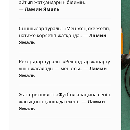
айтып жатқандарын білемін...
—
Ламин Ямаль
Сыншылар туралы: «Мен жеңіске жетіп,
нәтиже көрсетіп жатқанда..
—
Ламин
Ямаль
Рекордтар туралы: «Рекордтар жаңарту
үшін жасалады — мен осы..
—
Ламин
Ямаль
Жас ерекшелігі: «Футбол алаңына сенің
жасыңның қаншада екені..
—
Ламин
Ямаль