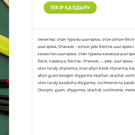
ПІКІР ҚАЛДЫРУ
Ілмектер:
отан туралы шығарма
,
отан алтын бесі
шығарма
,
Отаным – алтын ұям бесігім шыгарма 
казахстан шыгарма
,
отан туралы казакша шыгар
бесік
,
казакша
,
бесігім
,
Отаным
,
–
,
ұям
,
шыгарма
,
otan turaly shyғarma
,
otan altyn besik shyғarma
,
ka
altyn ұyam besigim shygarma skachat
,
skachat soch
otan turaly kazaksha shygarma
,
sochinenie na kaza
Otanym
,
ұyam
,
shygarma
,
skachat
,
sochinenie
,
meni