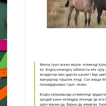
Менің туып өскен жерім -егеменді Қаз
ел. Біздің еліміздің табиғатты өте сұлу
өсімдіктер мен дәрілік қасиеті бар шө
жануарлар тіршілік етеді. Сол жерде 
ғалымдарымыз туып -өскен.
Біздің халқымызда атамекенді ардақт
қандай қиын кезеңдер өткенде де ата-
үшін жанын да, барын да аямаған. Хал