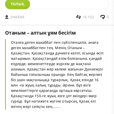
ТОЛЫҚ
ZHARAR
16 102
0
Отаным – алтын ұям бесігім
Отанға деген махаббат пен сүйіспеншілік, анаға
деген махаббатпен тең. Менің Отаным –
Қазақстан. Қазақстанда дүниеге келіп, осында өсіп
жатырмын. Қазақстандай елім болғанына, қандай
елдерде, мемлекеттерде жүрсем де мақтана
аламын. Қазақстан жер көлемі жағынан Дүниежүзі
бойынша тоғызыншы орында. Кең байтақ жеріміз
біз үшін мақтанышқа тұрарлық. Қазақ елінде 16
млн -ға жуық халық тұрады. Әрине, бұл өзге
мемлекеттерге қарағанда орташа көрсеткіш.
Қазақстанда 150-ге жуық өзге ұлт өкілдері өмір
сүреді. Бұл нәтижеге жүгіне отырсақ, Қазақ елі
өзінің жері сияқты кең........