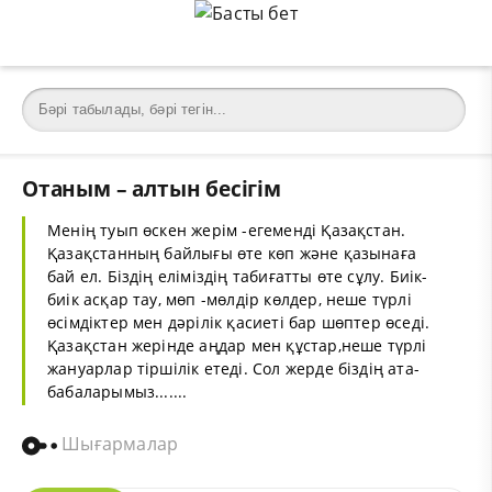
Отаным – алтын бесігім
Менің туып өскен жерім -егеменді Қазақстан.
Қазақстанның байлығы өте көп және қазынаға
бай ел. Біздің еліміздің табиғатты өте сұлу. Биік-
биік асқар тау, мөп -мөлдір көлдер, неше түрлі
өсімдіктер мен дәрілік қасиеті бар шөптер өседі.
Қазақстан жерінде аңдар мен құстар,неше түрлі
жануарлар тіршілік етеді. Сол жерде біздің ата-
бабаларымыз.......
Шығармалар