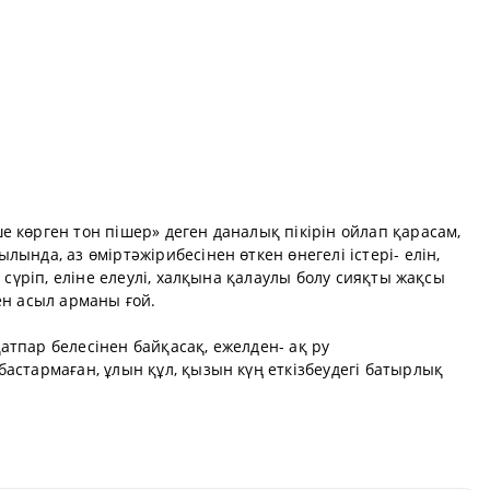
 көрген тон пішер» деген даналық пікірін ойлап қарасам,
ында, аз өміртәжірибесінен өткен өнегелі істері- елін,
р сүріп, еліне елеулі, халқына қалаулы болу сияқты жақсы
ен асыл арманы ғой.
тпар белесінен байқасақ, ежелден- ақ ру
астармаған, ұлын құл, қызын күң еткізбеудегі батырлық