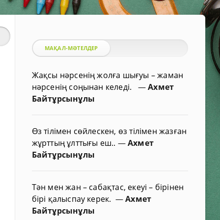
МАҚАЛ-МӘТЕЛДЕР
Жақсы нәрсенің жолға шығуы – жаман
нәрсенің соңынан келеді.
—
Ахмет
Байтұрсынұлы
Өз тілімен сөйлескен, өз тілімен жазған
жұрттың ұлттығы еш..
—
Ахмет
Байтұрсынұлы
Тән мен жан – сабақтас, екеуі – бірінен
бірі қалыспау керек.
—
Ахмет
Байтұрсынұлы