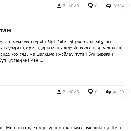
ZHARAR
0
3 364
стан
лкен мемлекеттердің бірі. Еліміздің жер көлемі ұлан-
ік тауларын, ормандары мен көлдерін көрген адам оны еш
енде көз алдыма шалқыған жайлау, түтіні бұрқыраған
ұл құстың үні мен.....
ZHARAR
0
4 159
ан. Мен осы елде өмір сүріп жатқаныма шүкіршілік деймін.