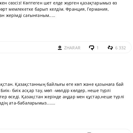
кен сөзсіз! Көптеген шет елде жүрген қазақтарымыз өз
өрт мемлекетке барып келдім. Франция, Германия,
ан жерімді сағынғаным.....
ZHARAR
1
6 332
ақстан. Қазақстанның байлығы өте көп және қазынаға бай
. Биік- биік асқар тау, мөп -мөлдір көлдер, неше түрлі
птер өседі. Қазақстан жерінде аңдар мен құстар,неше түрлі
дің ата-бабаларымыз.......