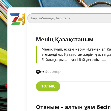
Менің Қазақстаным
Менің туып, өскен жерім –Егемен ел Қаз
егеменді ел. Қазақстан жерінің асты да
байлықтары, ал, үсті бай дегенім......
Эсселер
ТОЛЫҚ
Отаным – алтын ұям бесіг