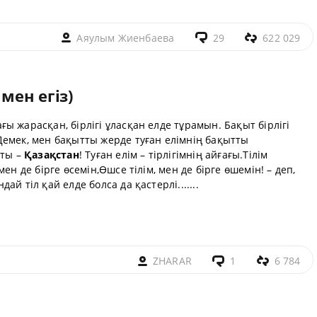
Аяулым Жиенбаева
29
622 029
імен егіз)
ы жарасқан, бірлігі ұласқан елде тұрамын. Бақыт бірлігі
Демек, мен бақытты жерде туған елімнің бақытты
аты –
Қазақстан
! Туған елім – тірлігімнің айғағы.Тілім
ен де бірге өсемін,Өшсе тілім, мен де бірге өшемін! – деп,
й тіл қай елде болса да қастерлі.......
ZHARAR
1
6 784