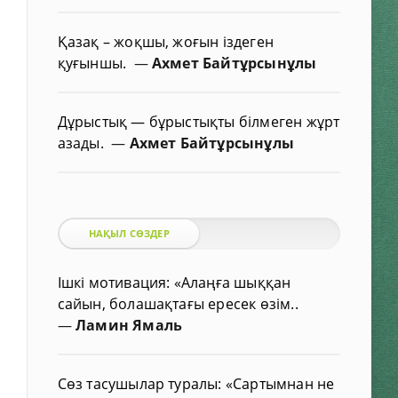
Қазақ – жоқшы, жоғын іздеген
қуғыншы.
—
Ахмет Байтұрсынұлы
Дұрыстық — бұрыстықты білмеген жұрт
азады.
—
Ахмет Байтұрсынұлы
НАҚЫЛ СӨЗДЕР
Ішкі мотивация: «Алаңға шыққан
сайын, болашақтағы ересек өзім..
—
Ламин Ямаль
Сөз тасушылар туралы: «Сартымнан не