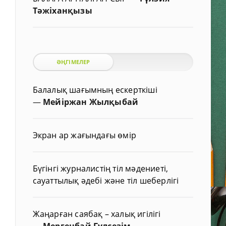
Тәжіханқызы
ӘҢГІМЕЛЕР
Балалық шағымның ескерткіші
—
Мейіржан Жылқыбай
Экран ар жағындағы өмір
Бүгінгі журналистің тіл мәдениеті,
сауаттылық әдебі және тіл шеберлігі
Жаңарған саябақ – халық игілігі
—
Мергенбай Гүлсезім