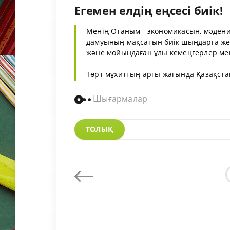
Егемен елдің еңсесі биік!
Менің Отаным - экономикасын, мәдени
дамуының мақсатын биік шыңдарға жет
және мойындаған ұлы кемеңгерлер мен
Төрт мұхиттың арғы жағында Қазақстан
Шығармалар
ТОЛЫҚ