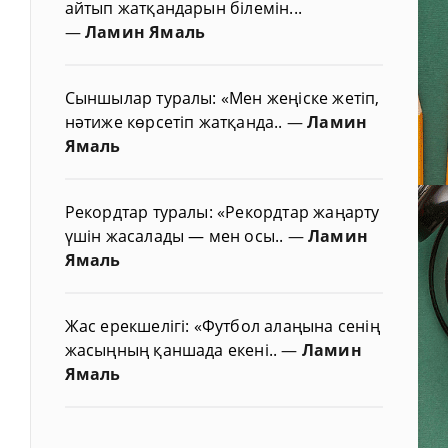
айтып жатқандарын білемін...
—
Ламин Ямаль
Сыншылар туралы: «Мен жеңіске жетіп,
нәтиже көрсетіп жатқанда..
—
Ламин
Ямаль
Рекордтар туралы: «Рекордтар жаңарту
үшін жасалады — мен осы..
—
Ламин
Ямаль
Жас ерекшелігі: «Футбол алаңына сенің
жасыңның қаншада екені..
—
Ламин
Ямаль