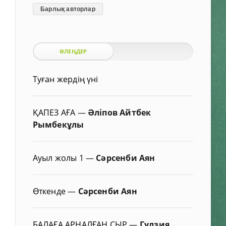
Барлық авторлар
ӨЛЕҢДЕР
Туған жердің үні
ҚАПЕЗ АҒА
—
Әліпов Айтбек
Рымбекұлы
Ауыл жолы 1
—
Сәрсенби Аян
Өткенде
—
Сәрсенби Аян
БАЛАҒА АРНАЛҒАН СЫР
—
Гүлзия