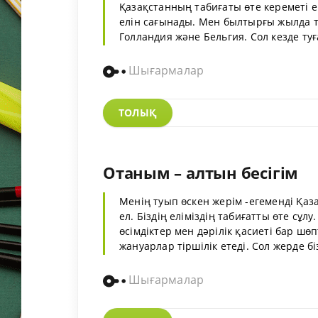
Қазақстанның табиғаты өте кереметі е
елін сағынады. Мен былтырғы жылда т
Голландия және Бельгия. Сол кезде туғ
Шығармалар
ТОЛЫҚ
Отаным – алтын бесігім
Менің туып өскен жерім -егеменді Қаз
ел. Біздің еліміздің табиғатты өте сұлу
өсімдіктер мен дәрілік қасиеті бар шө
жануарлар тіршілік етеді. Сол жерде біз
Шығармалар