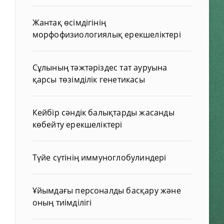
Жантақ өсімдігінің
морфофизиологиялық ерекшеліктері
Сұлының тәжтәріздес тат ауруына
қарсы төзімділік генетикасы
Кейбір сәндік балықтарды жасанды
көбейту ерекшеліктері
Түйе сүтінің иммуноглобулиндері
Ұйымдағы персоналды басқару және
оның тиімділігі