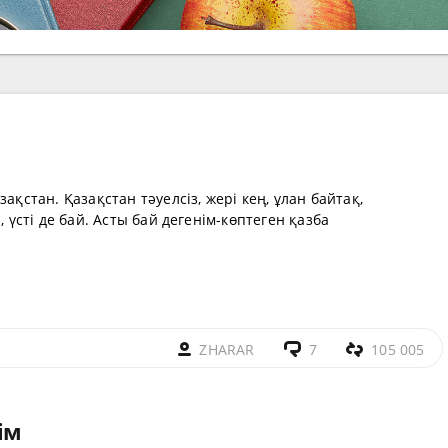
ақстан. Қазақстан тәуелсіз, жері кең, ұлан байтақ,
, үсті де бай. Асты бай дегенім-көптеген қазба
ZHARAR
7
105 005
ім