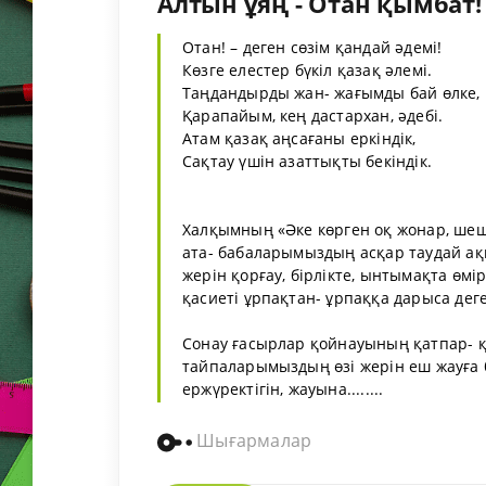
Алтын ұяң - Отан қымбат!
Отан! – деген сөзім қандай әдемі!
Көзге елестер бүкіл қазақ әлемі.
Таңдандырды жан- жағымды бай өлке,
Қарапайым, кең дастархан, әдебі.
Атам қазақ аңсағаны еркіндік,
Сақтау үшін азаттықты бекіндік.
Халқымның «Әке көрген оқ жонар, шеше
ата- бабаларымыздың асқар таудай ақыл
жерін қорғау, бірлікте, ынтымақта өмі
қасиеті ұрпақтан- ұрпаққа дарыса дег
Сонау ғасырлар қойнауының қатпар- қа
тайпаларымыздың өзі жерін еш жауға б
ержүректігін, жауына........
Шығармалар