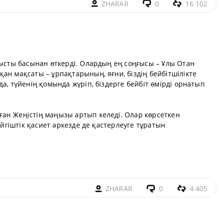
ZHARAR
0
16 102
ғысты басынан өткерді. Олардың ең соңғысы – Ұлы Отан
ан мақсаты – ұрпақтарының, яғни, біздің бейбітшілікте
а, түйенің қомында жүріп, біздерге бейбіт өмірді орнатып
ан Жеңістің маңызы артып келеді. Олар көрсеткен
үйгіштік қасиет әркезде де қастерлеуге тұратын
ZHARAR
0
4 405