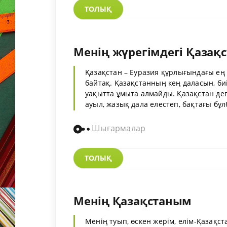
ТОЛЫҚ
Менің жүрегімдегі Қазақ
Қазақстан – Еуразия құрлығындағы ең ү
байтақ. Қазақстанның кең даласын, би
уақытта ұмыта алмайды. Қазақстан дег
ауыл, жазық дала елестеп, бақтағы бұлб
Шығармалар
ТОЛЫҚ
Менің Қазақстаным
Менің туып, өскен жерім, елім-Қазақст