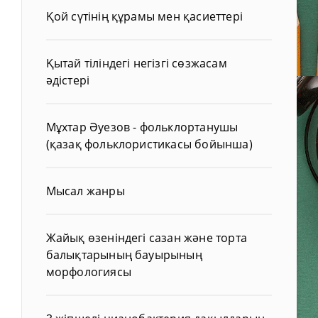
Қой сүтінің құрамы мен қасиеттері
Қытай тіліндегі негізгі сөзжасам
әдістері
Мұхтар Әуезов - фольклортанушы
(қазақ фольклористикасы бойынша)
Мысал жанры
Жайық өзеніндегі сазан және торта
балықтарының бауырының
морфологиясы