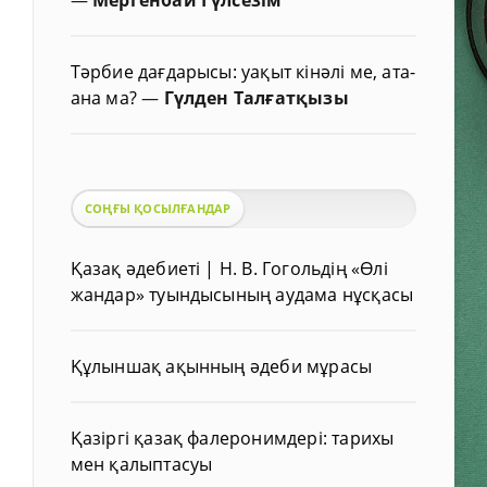
Тәрбие дағдарысы: уақыт кінәлі ме, ата-
ана ма?
—
Гүлден Талғатқызы
СОҢҒЫ ҚОСЫЛҒАНДАР
Қазақ әдебиеті | Н. В. Гогольдің «Өлі
жандар» туындысының аудама нұсқасы
Құлыншақ ақынның әдеби мұрасы
Қазіргі қазақ фалеронимдері: тарихы
мен қалыптасуы