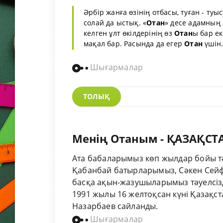
Әрбір жанға өзінің отбасы, туған - ту
солай да ыстық. «
Отан
» десе адамның 
келген ұлт өкілдерінің өз
Отан
ы бар ек
мақал бар. Расында да егер
Отан
үшін..
Шығармалар
ТОЛЫҚ
Менің Отаным - ҚАЗАҚСТ
Ата бабаларымыз көп жылдар бойы тә
Қабанбай батырларымыз, Сәкен Сейфу
басқа ақын-жазушыларымыз тәуелсізді
1991 жылы 16 желтоқсан күні Қазақст
Назарбаев сайланды.
Шығармалар