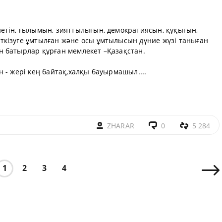
етін, ғылымын, зияттылығын, демократиясын, құқығын,
кізуге ұмтылған және осы ұмтылысын дүние жүзі таныған
 батырлар құрған мемлекет –Қазақстан.
 - жері кең байтақ,халқы бауырмашыл....
ZHARAR
0
5 284
1
2
3
4