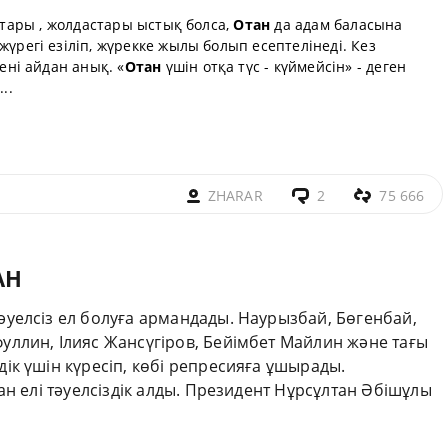
ыстары , жолдастары ыстық болса,
Отан
да адам баласына
жүрегі езіліп, жүрекке жылы болып есептелінеді. Кез
ені айдан анық. «
Отан
үшін отқа түс - күймейсін» - деген
..
ZHARAR
2
75 666
АН
уелсіз ел болуға армандады. Наурызбай, Бөгенбай,
ллин, Ілияс Жансүгіров, Бейімбет Майлин және тағы
к үшін күресіп, көбі репресияға ұшырады.
ан елі тәуелсіздік алды. Президент Нұрсұлтан Әбішұлы