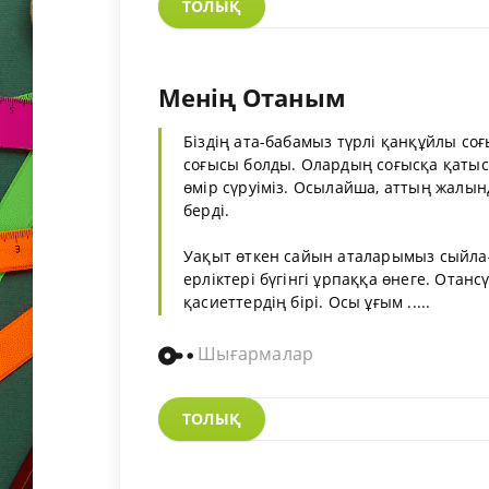
ТОЛЫҚ
Менің Отаным
Біздің ата-бабамыз түрлі қанқұйлы со
соғысы болды. Олардың соғысқа қатысқ
өмір сүруіміз. Осылайша, аттың жалынд
берді.
Уақыт өткен сайын аталарымыз сыйлағ
ерліктері бүгінгі ұрпаққа өнеге. Отанс
қасиеттердің бірі. Осы ұғым .....
Шығармалар
ТОЛЫҚ