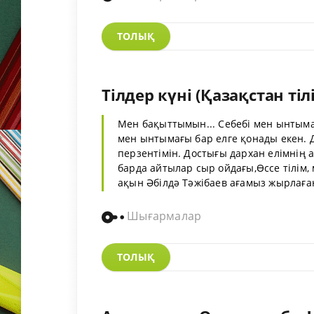
ТОЛЫҚ
Тілдер күні (Қазақстан тіл
Мен бақыттымын... Себебі мен ынтымағ
мен ынтымағы бар елге қонады екен. 
перзентімін. Достығы дархан елімнің 
барда айтылар сыр ойдағы,Өссе тілім, м
ақын Әбілдә Тәжібаев ағамыз жырлағанда
Шығармалар
ТОЛЫҚ