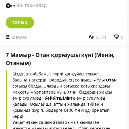
Шығармалар
ТОЛЫҚ
ZHARAR
3 541
0
7 Мамыр - Отан қорғаушы күні (Менің
Отаным)
Біздің ата-бабамыз түрлі қанқұйлы соғысты
басынан өткерді. Олардың ең соңғысы – Ұлы
Отан
соғысы болды. Олардың соғысқа қатысқандағы
мақсаты – ұрпақтарының, яғни, біздердің жақсы
өмір сүруімізді,
бейбітшілік
те өмір сүруімізді
қалады. Осылайша, аттың жалында, түйенің
қомында жүріп, біздерге бейбіт өмірді орнатып
берді.
Уақыт өткен сайын аталарымыз сыйлаған
Жеңістің маңызы артып келеді. Олар көрсеткен