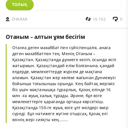
ТОЛЫҚ
ZHARAR
16 102
0
Отаным – алтын ұям бесігім
Отанға деген махаббат пен сүйіспеншілік, анаға
деген махаббатпен тең. Менің Отаным –
Қазақстан. Қазақстанда дүниеге келіп, осында өсіп
жатырмын. Қазақстандай елім болғанына, қандай
елдерде, мемлекеттерде жүрсем де мақтана
аламын. Қазақстан жер көлемі жағынан Дүниежүзі
бойынша тоғызыншы орында. Кең байтақ жеріміз
біз үшін мақтанышқа тұрарлық. Қазақ елінде 16
млн -ға жуық халық тұрады. Әрине, бұл өзге
мемлекеттерге қарағанда орташа көрсеткіш.
Қазақстанда 150-ге жуық өзге ұлт өкілдері өмір
сүреді. Бұл нәтижеге жүгіне отырсақ, Қазақ елі
өзінің жері сияқты кең........