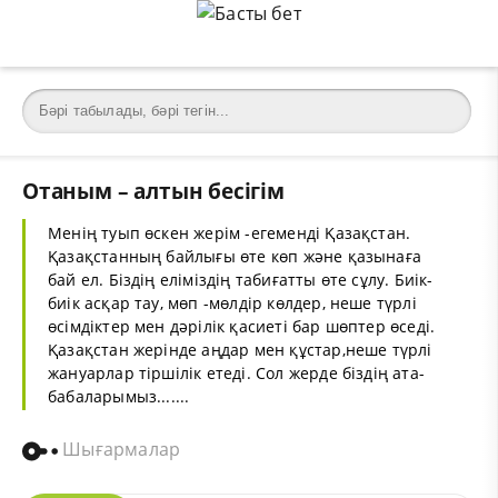
Отаным – алтын бесігім
Менің туып өскен жерім -егеменді Қазақстан.
Қазақстанның байлығы өте көп және қазынаға
бай ел. Біздің еліміздің табиғатты өте сұлу. Биік-
биік асқар тау, мөп -мөлдір көлдер, неше түрлі
өсімдіктер мен дәрілік қасиеті бар шөптер өседі.
Қазақстан жерінде аңдар мен құстар,неше түрлі
жануарлар тіршілік етеді. Сол жерде біздің ата-
бабаларымыз.......
Шығармалар