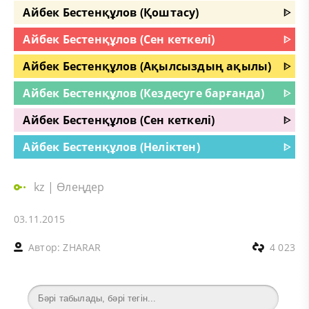
Айбек Бестенқұлов (Қоштасу)
ᐈ
Айбек Бестенқұлов (Сен кеткелі)
ᐈ
Айбек Бестенқұлов (Ақылсыздың ақылы)
ᐈ
Айбек Бестенқұлов (Кездесуге барғанда)
ᐈ
Айбек Бестенқұлов (Сен кеткелі)
ᐈ
Айбек Бестенқұлов (Неліктен)
ᐈ
kz
|
Өлеңдер
03.11.2015
Автор:
ZHARAR
4 023