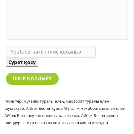
Сурет қосу
ПІКІР ҚАЛДЫРУ
Ілмектер:
мұғалім туралы өлең
,
махаббат туралы өлең
шумақтар
,
Айбек Бестенқұлов Мұғалім махаббатым өлең олен
Айбек Бестенкулов стихи на казахском
,
Айбек Бестенқұлов
өлеңдері
,
стихи на казахском языке
,
казакша олендер