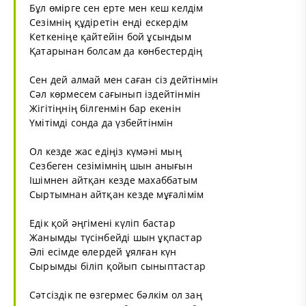
Бұл өмірге сен ерте мен кеш келдім
Сезімнің құдіретін енді ескердім
Кеткеніңе қайтейін бой ұсындым
Қатарынан болсам да көнбестердің
Сен дей алмай мен саған сіз дейтінмін
Сәл көрмесем сағынып іздейтінмін
Жігітіңнің білгенмін бар екенін
Үмітімді сонда да үзбейтінмін
Ол кезде жас едіңіз күмәні мың
Сезбеген сезімімнің шын анығын
Ішімнен айтқан кезде махаббатым
Сыртымнан айтқан кезде мұғалімім
Едік қой әңгімені күліп бастар
Жанымды түсінбейді шын ұқпастар
Әлі есімде өлердей ұялған күн
Сырымды біліп қойып сыныптастар
Сәтсіздік пе өзгермес бәлкім ол заң