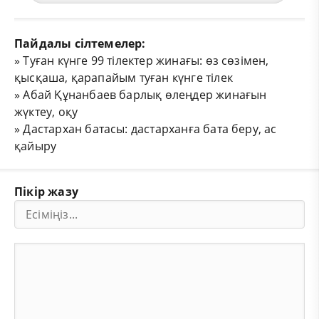
Пайдалы сілтемелер:
»
Туған күнге 99 тілектер жинағы: өз сөзімен,
қысқаша, қарапайым туған күнге тілек
»
Абай Құнанбаев барлық өлеңдер жинағын
жүктеу, оқу
»
Дастархан батасы: дастарханға бата беру, ас
қайыру
Пікір жазу