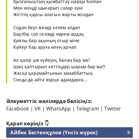
Қызғаныштың қымбаттау нарқы болған
Мен өзіңді шығарып салар күні
Жігітің қарсы алатын жарты жолдан
Содан бері өзімді келем алдап
Бәрібір сол сезімді көрем ардақ
Қиялы бар ақының отыр міне
Күйеуі бар аруға өлең арнап
Ал қазір ше күйеуің, балаң бар ма?
Шаң қаптырып кеттіңдер шарам бар ма?!
Жасқа қарамайтынын махаббаттың
Сонда да айта жүрші адамдарға...
Әлеуметтік желілерде бөлісіңіз:
Facebook
|
VK
|
WhatsApp
|
Telegram
|
Twitter
Қарап көріңіз 👇
Айбек Бестенқұлов (Үнсіз жүрек)
ᐈ