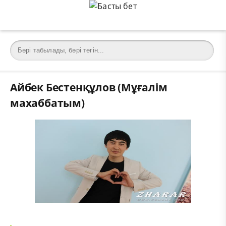
Айбек Бестенқұлов (Мұғалім
махаббатым)