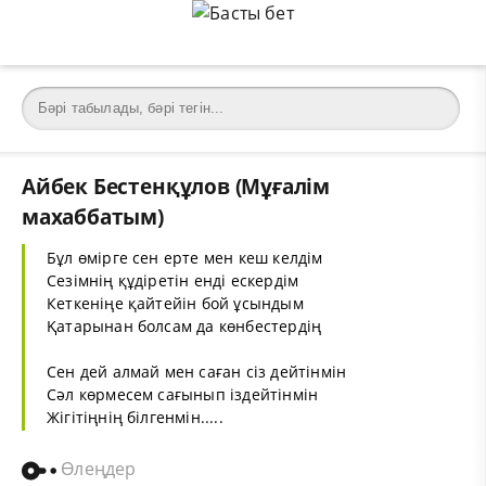
Айбек Бестенқұлов (Мұғалім
махаббатым)
Бұл өмірге сен ерте мен кеш келдім
Сезімнің құдіретін енді ескердім
Кеткеніңе қайтейін бой ұсындым
Қатарынан болсам да көнбестердің
Сен дей алмай мен саған сіз дейтінмін
Сәл көрмесем сағынып іздейтінмін
Жігітіңнің білгенмін.....
Өлеңдер