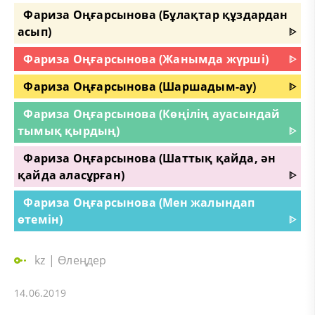
Фариза Оңғарсынова (Бұлақтар құздардан
асып)
ᐈ
Фариза Оңғарсынова (Жанымда жүрші)
ᐈ
Фариза Оңғарсынова (Шаршадым-ау)
ᐈ
Фариза Оңғарсынова (Көңілің ауасындай
тымық қырдың)
ᐈ
Фариза Оңғарсынова (Шаттық қайда, ән
қайда аласұрған)
ᐈ
Фариза Оңғарсынова (Мен жалындап
өтемін)
ᐈ
kz
|
Өлеңдер
14.06.2019