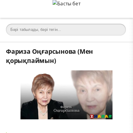
Фариза Оңғарсынова (Мен
қорықпаймын)