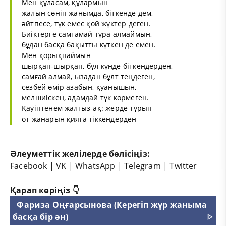
Мен құласам, құлармын
жалын сөніп жанымда, біткенде дем,
әйтпесе, түк емес қой жүктер деген.
Биіктерге самғамай тұра алмаймын,
бұдан басқа бақытты күткен де емен.
Мен қорықпаймын
шырқап-шырқап, бұл күнде біткендерден,
самғай алмай, ызадан бұлт теңдеген,
сезбей өмір азабын, қуанышын,
мелшиіскен, адамдай түк көрмеген.
Қауіптенем жалғыз-ақ: жерде тұрып
от жанарын қияға тіккендерден
Әлеуметтік желілерде бөлісіңіз:
Facebook
|
VK
|
WhatsApp
|
Telegram
|
Twitter
Қарап көріңіз 👇
Фариза Оңғарсынова (Керегіп жүр жаныма
басқа бір ән)
ᐈ