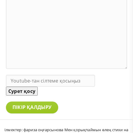
Сурет қосу
ПІКІР ҚАЛДЫРУ
Ілмектер:
фариза оңғарсынова Мен қорықпаймын өлең стихи на