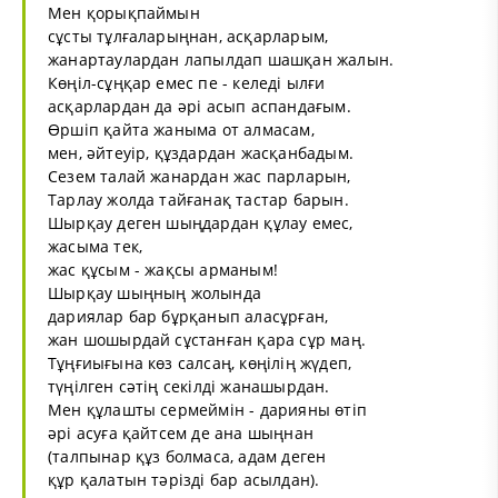
Мен қорықпаймын
сұсты тұлғаларыңнан, асқарларым,
жанартаулардан лапылдап шашқан жалын.
Көңіл-сұңқар емес пе - келеді ылғи
асқарлардан да әрі асып аспандағым.
Өршіп қайта жаныма от алмасам,
мен, әйтеуір, құздардан жасқанбадым.
Сезем талай жанардан жас парларын,
Тарлау жолда тайғанақ тастар барын.
Шырқау деген шыңдардан құлау емес,
жасыма тек,
жас құсым - жақсы арманым!
Шырқау шыңның жолында
дариялар бар бұрқанып аласұрған,
жан шошырдай сұстанған қара сұр маң.
Тұңғиығына көз салсаң, көңілің жүдеп,
түңілген сәтің секілді жанашырдан.
Мен құлашты сермеймін - дарияны өтіп
әрі асуға қайтсем де ана шыңнан
(талпынар құз болмаса, адам деген
құр қалатын тәрізді бар асылдан).