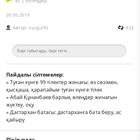
kz
|
Өлеңдер
20.05.2019
Автор:
nurgul95
832
Пайдалы сілтемелер:
»
Туған күнге 99 тілектер жинағы: өз сөзімен,
қысқаша, қарапайым туған күнге тілек
»
Абай Құнанбаев барлық өлеңдер жинағын
жүктеу, оқу
»
Дастархан батасы: дастарханға бата беру, ас
қайыру
Пікір жазу