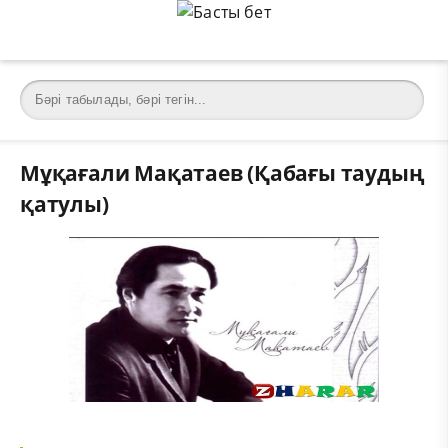
Мұқағали Мақатаев (Қабағы таудың
қатулы)