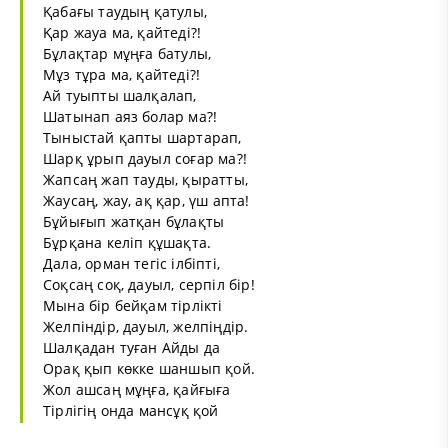
Қабағы таудың қатулы,
Қар жауа ма, қайтеді?!
Бұлақтар мұңға батулы,
Мұз тұра ма, қайтеді?!
Ай туыпты шалқалап,
Шатынап аяз болар ма?!
Тыныстай қапты шартарап,
Шарқ ұрып дауыл соғар ма?!
Жапсаң жап тауды, қыратты,
Жаусаң, жау, ақ қар, үш апта!
Бұйығып жатқан бұлақты
Бұрқана келіп құшақта.
Дала, орман тегіс ілбіпті,
Соқсаң соқ, дауыл, серпіл бір!
Мына бір бейқам тірлікті
Желпіндір, дауыл, желпіңдір.
Шалқадан туған Айды да
Орақ қып көкке шаншып қой.
Жол ашсаң мұңға, қайғыға
Тірлігің онда мансұқ қой