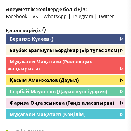
Әлеуметтік желілерде бөлісіңіз:
Facebook
|
VK
|
WhatsApp
|
Telegram
|
Twitter
Қарап көріңіз 👇
Бернияз Күлеев ()
ᐈ
Баубек Ералыұлы Бердіжар (Бір тұтас әлем)
ᐈ
Мұқағали Мақатаев (Революция
жаңғырығы)
ᐈ
Қасым Аманжолов (Дауыл)
ᐈ
Сырбай Мәуленов (Дауыл күнгі дария)
ᐈ
Фариза Оңғарсынова (Теңіз аласапыран)
ᐈ
Мұқағали Мақатаев (Көңілім)
ᐈ