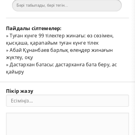
Пайдалы сілтемелер:
»
Туған күнге 99 тілектер жинағы: өз сөзімен,
қысқаша, қарапайым туған күнге тілек
»
Абай Құнанбаев барлық өлеңдер жинағын
жүктеу, оқу
»
Дастархан батасы: дастарханға бата беру, ас
қайыру
Пікір жазу