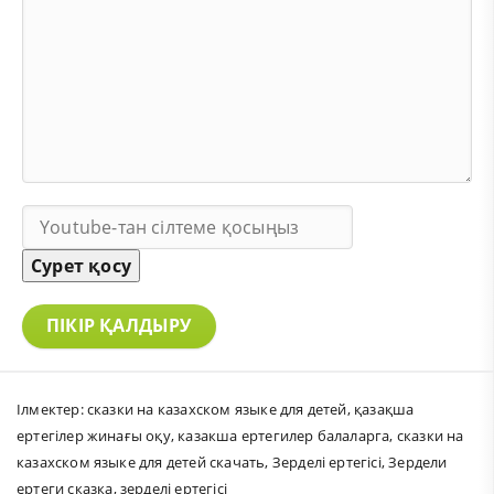
Сурет қосу
ПІКІР ҚАЛДЫРУ
Ілмектер:
сказки на казахском языке для детей
,
қазақша
ертегілер жинағы оқу
,
казакша ертегилер балаларга
,
сказки на
казахском языке для детей скачать
,
Зерделі ертегісі
,
Зердели
ертеги сказка
,
зерделі ертегісі