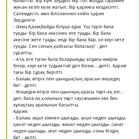
болыпты. Бір күні Зерделі бір топ жолдастарымен
жиһан кезіп келе жатып, бір қарияға кездесіпті.
Сәлемдесіп, жөн біліскеннен кейін қария
Зерделіге:
- Әкең Қазақбайды білуші едім. Үш түрлі бала
туады: бір бала әкесінен өте туады, бір бала
әкесіне жете туады, енді бір бала бар, ол кері кете
туады. Сен соның қайсысы боласың? - деп
сұрапты.
- Ата, өте туған бала боларымды алдағы өмірім
білер, кері кете тудым ғой деп білем, - депті. Қария
тағы бір сұрақ беріпті.
- Балам, өтірік пен шындықтың арасын өлшедің
бе? - депті.
- Өлшедім өтірік пен шынның арасы төрт-ақ елі, -
деп, бала оң қолының төрт саусағымен көз бен
кұлақтың аралығын басыпты.
Қария:
- Балам, ақыл кімнен шығады, асыл неден шығады,
қанат неден шығады, жанат неден шығады, санат
неден шығады, оғат неден шығады, соны білдің
бе? - депті.