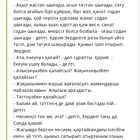
- Ақыл жастан шығады, асыл тастан шығады, тату
болса ағайын бірі құйрық, бірі жал, қанат содан
шығады, қой терісін қорлама жанат содан
шығады, халқы үшін қарттар қам жесе, санат
содан шығады, өнерсіз болса бозбала - оғаш содан
шығады - депті. Қария Зерделіге риза болып үйге
түсіп, дәм татуға шақырады. Қымыз ішіп отырып,
Зерделі:
- Ата, екеуіңіз қалай? - деп сұрапты. Қария: -
Екеуім үшеу болады, - депті.
- Алысыңызбен қалайсыз? Жақыныңызбен
қалайсыз?
- Жақыныммен жауша жағаласып, жамандарша
найзаласамын. Алысым араздасты.
- Тәттіңізбен қалайсыз?
- Балам-ай, тәттінің де дәмі азая бастады ғой, -
депті.
- Несиеңіз тие ме, ата? - депті, Зерделі тағы да.
Сонда қария:
- Жасымда берген несием, қартайғандағы несібім
екен, үй тігіп, қымыз сапырып отырғаным соның