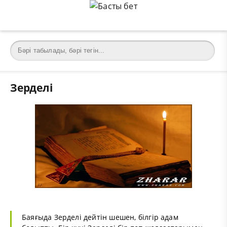
Зерделі
Баяғыда Зерделі дейтін шешен, білгір адам