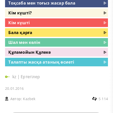
Тоқсаба мен тоғыз жасар бала
ᐈ
Кім күшті?
ᐈ
Кім күшті
ᐈ
Бала қарға
ᐈ
Шал мен келін
ᐈ
Құламойын Құлеке
ᐈ
Талапты жасқа атаның өсиеті
ᐈ
kz
|
Ертегілер
20.01.2016
Автор:
Kazbek
5 114