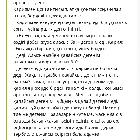
арқасы, - депті.
Қариямен қош айтысып, атқа қонған соң, былай
шыға, Зерделінің жолдастары:
- Қариямен екеуіңнің соңғы сөздеріңді біз ұқпадық
соны түсіндірші, - деп өтініпті.
- «Екеуіңіз қалай дегенім, екі аяғыңыз қалай
өздігіңізбен жүре аласыз ба?» дегенім еді. Қария:
«Екі аяққа бір таяқ қосылып, үшеу болды»,
- деді. Алысыңызбен қалайсыз дегенім -
алыстағыны көре аласыз ба?
- дегенім еді, қария алысты көрмейтін болдым
деді. Жақыныңызбен қалайсыз дегенім - тісіңіз
бар ма? Тамақ ішіп жеуіңіз қалай дегенім еді,
қария әр жерде бірден ғана тісім қалды, сонымен
арпалысып күн көрем деді. Мен тәттіңізбен
қалайсыз дегенім - ұйқыңыз қалай дегенім еді,
қария - ұйқым азайды деп жауап берді. Несиең
тие ме дегенім - балаларың күте ме, жасында сіз
оларды бағып-қағып өсіріп едіңіз, енді олар сол
еңбегіңізді өтей ме дегенім еді. Қария: дұрыс
тәрбиелеп, жақсы өсірген бала адамға