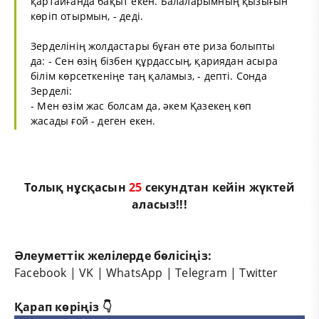
қартайғанда бақыт екен. Балаларымның қызығын
көріп отырмын, - деді.
Зерделінің жолдастары бұған өте риза болыпты
да: - Сен өзің бізбен құрдассың, қариядан асыра
білім көрсеткеніңе таң қаламыз, - депті. Сонда
Зерделі:
- Мен өзім жас болсам да, әкем Қазекең көп
жасады ғой - деген екен.
Толық нұсқасын
25
секундтан кейін жүктей
аласыз!!!
Әлеуметтік желілерде бөлісіңіз:
Facebook
|
VK
|
WhatsApp
|
Telegram
|
Twitter
Қарап көріңіз 👇