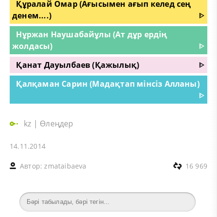
Құралай Омар (Ағысымен ағып келед сең
денем....)
ᐈ
Нұржан Наушабайұлы (Ат дұр ердің
жолдасы)
ᐈ
Қанат Дауылбаев (Қажылық)
ᐈ
Қалқаман Сарин (Мадақтап мінсіз Алланы)
ᐈ
kz
|
Өлеңдер
14.11.2014
Автор:
zmataibaeva
16 969