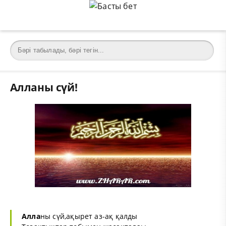
Алланы сүй!
Алла
ны сүй,ақырет аз-ақ қалды