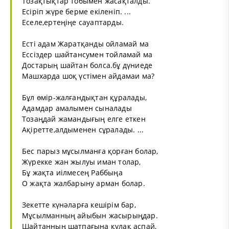
Тозақтықтар тобымен жасақталды.
Есіріп жүре берме екіленіп. ...
Еселе,ертеңіңе сауаптарды.
Есті адам Жаратқанды ойламай ма
Ессіздер шайтансумен тойламай ма
Достарың шайтан болса.бұ дүниеде
Машхарда шоқ үстімен айдамаи ма?
Бұл өмір-жалғандықтан құралады,
Адамдар амалымен сыналады
Тозаңдай жамандығың елге еткен
Ақіретте,алдыменен сұралады. ...
Бес парыз мұсылманға қорған болар,
Жүрекке жан жылуы иман толар,
Бұ жақта иілмесең Раббыңа
О жақта жалбарыну арман болар.
Зекетте күнәларға кешірім бар,
Мұсылманның айыбын жасырыңдар.
Шайтанның шатпағына құлақ аспай,