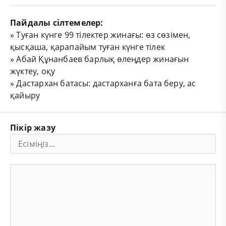
Пайдалы сілтемелер:
»
Туған күнге 99 тілектер жинағы: өз сөзімен,
қысқаша, қарапайым туған күнге тілек
»
Абай Құнанбаев барлық өлеңдер жинағын
жүктеу, оқу
»
Дастархан батасы: дастарханға бата беру, ас
қайыру
Пікір жазу