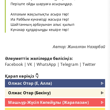
Періште ойды шаруаға асырыңдар.
Аллахым жақсылықты асыра гөр!
Иа Раббым күнәмізді жасыра гөр!
Шайтанның арбауынан алыс қылып
Күнәхар құлдарыңды кешіре гөр!
Автор: Жиналған Назарбай
Әлеуметтік желілерде бөлісіңіз:
Facebook
|
VK
|
WhatsApp
|
Telegram
|
Twitter
Қарап көріңіз 👇
Олжас Отар (Е, Алла)
ᐈ
Олжас Отар (Бекіну)
ᐈ
Мәшһүр-Жүсіп Көпейұлы (Жарапазан)
ᐈ