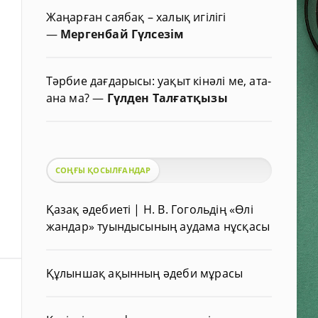
Жаңарған саябақ – халық игілігі
—
Мергенбай Гүлсезім
Тәрбие дағдарысы: уақыт кінәлі ме, ата-
ана ма?
—
Гүлден Талғатқызы
СОҢҒЫ ҚОСЫЛҒАНДАР
Қазақ әдебиеті | Н. В. Гогольдің «Өлі
жандар» туындысының аудама нұсқасы
Құлыншақ ақынның әдеби мұрасы