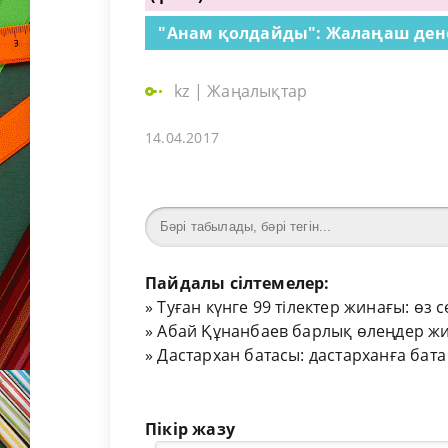
"Анам қолдайды": Жалаңаш дене
kz
|
Жаңалықтар
14.04.2017
Пайдалы сілтемелер:
»
Туған күнге 99 тілектер жинағы: өз 
»
Абай Құнанбаев барлық өлеңдер жи
»
Дастархан батасы: дастарханға бата
Пікір жазу