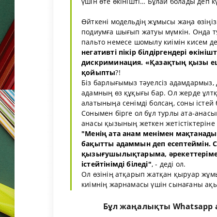
үшін өте өкінішті… Бұлай болады деп 
Өйткені модельдің жұмысы жаңа өзіңіз 
подиумға шығып жатуы мүмкін. Онда тұ
пальто немесе шомылу киімін кисем д
негативті пікір білдіргендері өкіні
дискриминация. «Қазақтың қызы еш
қойыпты
?!
Біз барлығымыз тәуелсіз адамдармыз, 
адамның өз құқығы бар. Ол жерде ұлтқа
алатыныңа сенімді болсаң, соны істей б
Сонымен бірге ол бұл турлы ата-анас
анасы қызының жеткен жетістіктеріне
"Менің ата анам менімен мақтанады 
бақытты адаммын деп есептеймін. С
қызығушылықтарыма, әрекеттеріме,
істейтінімді біледі"
, - деді ол.
Ол өзінің атқарып жатқан қыруар жұм
киімнің жарнамасы үшін сынағаны ақыма
Бұл жаңалықты Whatsapp а