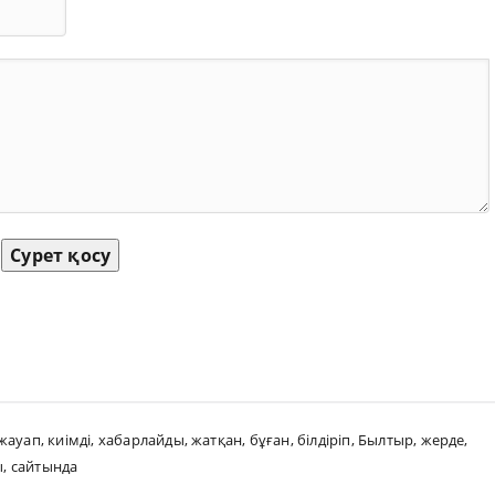
Сурет қосу
жауап
,
киімді
,
хабарлайды
,
жатқан
,
бұған
,
білдіріп
,
Былтыр
,
жерде
,
ы
,
сайтында