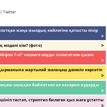
|
Twitter
улатқан жаңа жылдық көйлегіне қатысты пікір
ᐈ
 моделі кім? (фото)
ᐈ
Айфон 7-ні" несиеге алуды талап еткен қызға
ᐈ
оқырманына жартылай жалаңаш денесін көрсетіп
ᐈ
алаңаш шыққан бойжеткен ел назарын аударды
ᐈ
ніп тастап, стриптиз билеген қыз жаға ұстатты
ᐈ