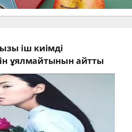
ызы іш киімді
ін ұялмайтынын айтты