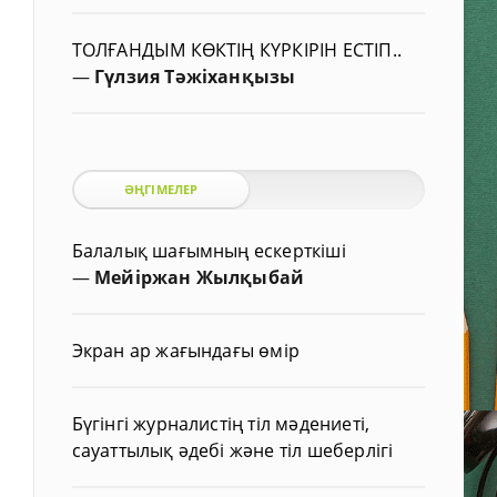
ТОЛҒАНДЫМ КӨКТІҢ КҮРКІРІН ЕСТІП..
—
Гүлзия Тәжіханқызы
ӘҢГІМЕЛЕР
Балалық шағымның ескерткіші
—
Мейіржан Жылқыбай
Экран ар жағындағы өмір
Бүгінгі журналистің тіл мәдениеті,
сауаттылық әдебі және тіл шеберлігі