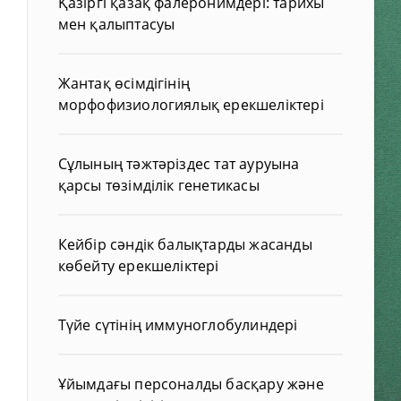
Қазіргі қазақ фалеронимдері: тарихы
мен қалыптасуы
Жантақ өсімдігінің
морфофизиологиялық ерекшеліктері
Сұлының тәжтәріздес тат ауруына
қарсы төзімділік генетикасы
Кейбір сәндік балықтарды жасанды
көбейту ерекшеліктері
Түйе сүтінің иммуноглобулиндері
Ұйымдағы персоналды басқару және