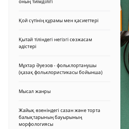
оның тиімділігі
Қой сүтінің құрамы мен қасиеттері
Қытай тіліндегі негізгі сөзжасам
әдістері
Мұхтар Әуезов - фольклортанушы
(қазақ фольклористикасы бойынша)
Мысал жанры
Жайық өзеніндегі сазан және торта
балықтарының бауырының
морфологиясы