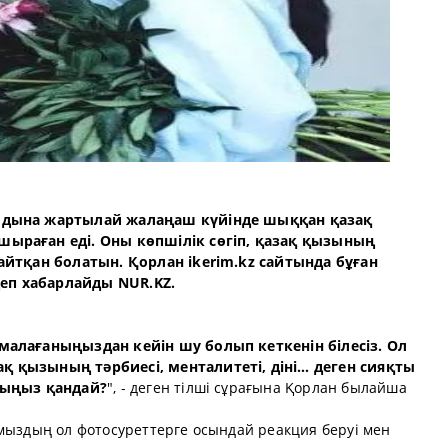
алдына жартылай жалаңаш күйінде шыққан қазақ
шыраған еді. Оны көпшілік сөгіп, қазақ қызының
 айтқан болатын. Қорлан ikerim.kz сайтында бұған
 деп хабарлайды NUR.KZ.
малағаныңыздан кейін шу болып кеткенін білесіз. Ол
қ қызының тәрбиесі, менталитеті, діні… деген сияқты
йыңыз қандай?
", - деген тілші сұрағына Қорлан былайша
ымыздың ол фотосуреттерге осындай реакция беруі мен