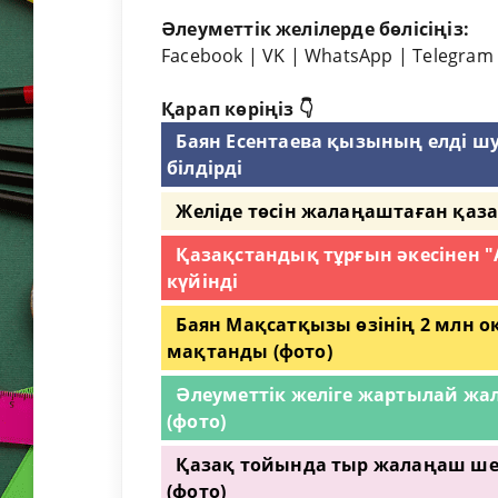
Әлеуметтік желілерде бөлісіңіз:
Facebook
|
VK
|
WhatsApp
|
Telegram
Қарап көріңіз 👇
Баян Есентаева қызының елді ш
білдірді
Желіде төсін жалаңаштаған қазақ
Қазақстандық тұрғын әкесінен "
күйінді
Баян Мақсатқызы өзінің 2 млн 
мақтанды (фото)
Әлеуметтік желіге жартылай ж
(фото)
Қазақ тойында тыр жалаңаш шеші
(фото)