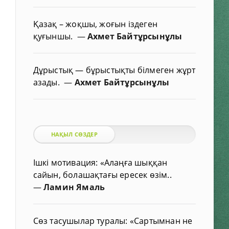
Қазақ – жоқшы, жоғын іздеген
қуғыншы.
—
Ахмет Байтұрсынұлы
Дұрыстық — бұрыстықты білмеген жұрт
азады.
—
Ахмет Байтұрсынұлы
НАҚЫЛ СӨЗДЕР
Ішкі мотивация: «Алаңға шыққан
сайын, болашақтағы ересек өзім..
—
Ламин Ямаль
Сөз тасушылар туралы: «Сартымнан не