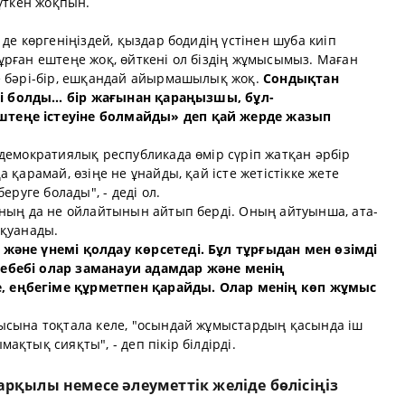
күткен жоқпын.
де көргеніңіздей, қыздар бодидің үстінен шуба киіп
рған ештеңе жоқ, өйткені ол біздің жұмысымыз. Маған
е бәрі-бір, ешқандай айырмашылық жоқ.
Сондықтан
шті болды… бір жағынан қараңызшы, бұл-
теңе істеуіне болмайды» деп қай жерде жазып
демократиялық республикада өмір сүріп жатқан әрбір
 қарамай, өзіңе не ұнайды, қай істе жетістікке жете
еруге болады", - деді ол.
ының да не ойлайтынын айтып берді. Оның айтуынша, ата-
 қуанады.
және үнемі қолдау көрсетеді. Бұл тұрғыдан мен өзімді
ебебі олар заманауи адамдар және менің
 еңбегіме құрметпен қарайды. Олар менің көп жұмыс
ысына тоқтала келе, "осындай жұмыстардың қасында іш
қтық сияқты", - деп пікір білдірді.
рқылы немесе әлеуметтік желіде бөлісіңіз