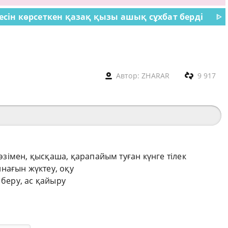
сін көрсеткен қазақ қызы ашық сұхбат берді
ᐈ
Автор:
ZHARAR
9 917
сөзімен, қысқаша, қарапайым туған күнге тілек
нағын жүктеу, оқу
 беру, ас қайыру