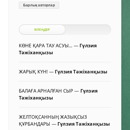
Барлық авторлар
ӨЛЕҢДЕР
КӨНЕ ҚАРА ТАУ АСУЫ...
—
Гүлзия
Тәжіханқызы
ЖАРЫҚ КҮН!
—
Гүлзия Тәжіханқызы
БАЛАҒА АРНАЛҒАН СЫР
—
Гүлзия
Тәжіханқызы
ЖЕЛТОҚСАННЫҢ ЖАЗЫҚСЫЗ
ҚҰРБАНДАРЫ
—
Гүлзия Тәжіханқызы