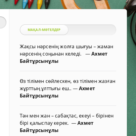
МАҚАЛ-МӘТЕЛДЕР
Жақсы нәрсенің жолға шығуы – жаман
нәрсенің соңынан келеді.
—
Ахмет
Байтұрсынұлы
Өз тілімен сөйлескен, өз тілімен жазған
жұрттың ұлттығы еш..
—
Ахмет
Байтұрсынұлы
Тән мен жан – сабақтас, екеуі – бірінен
бірі қалыспау керек.
—
Ахмет
Байтұрсынұлы