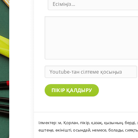
ПІКІР ҚАЛДЫРУ
Ілмектер:
м
,
Қорлан
,
пікір
,
қазақ
,
қызының
,
берді
,
ештеңе
,
өкінішті
,
осындай
,
немесе
,
болады
,
сияқт