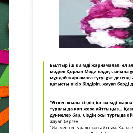
Былтыр іш киімді жарнамалап, ел 
моделі Қорлан Мәди елдің сынына ұ
мұндай жарнамаға түсуі ұят дегенді
қатысты пікір білдіріп, жауап берді
"Өткен жылы сіздің іш киімді жарна
туралы да көп жере айттыңыз… Қаза
дүниелер бар. Сіздің осы тұрғыда о
жауап берген:
"Иә, мен ол туралы көп айттым. Халқ