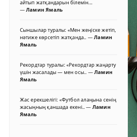
айтып жатқандарын білемін...
—
Ламин Ямаль
Сыншылар туралы: «Мен жеңіске жетіп,
нәтиже көрсетіп жатқанда..
—
Ламин
Ямаль
Рекордтар туралы: «Рекордтар жаңарту
үшін жасалады — мен осы..
—
Ламин
Ямаль
Жас ерекшелігі: «Футбол алаңына сенің
жасыңның қаншада екені..
—
Ламин
Ямаль