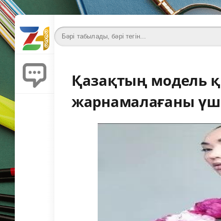
Қазақтың модель қ
жарнамалағаны үш