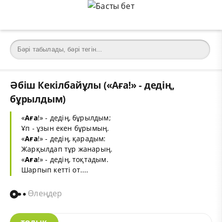
Әбіш Кекілбайұлы («Аға!» - дедің,
бұрылдым)
«
Аға
!» - дедің, бұрылдым;
Ұп - ұзын екен бұрымың.
«
Аға
!» - дедің, қарадым:
Жарқылдап тұр жанарың.
«
Аға
!» - дедің, тоқтадым.
Шарпып кетті от....
Өлеңдер