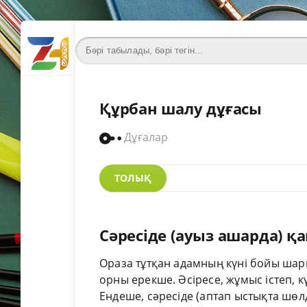
Құрбан шалу дұғасы
Дұғалар
ТОЛЫҚ
Сәресіде (ауыз ашарда) қ
Ораза тұтқан адамның күні бойы шар
орны ерекше. Әсіресе, жұмыс істеп, к
Ендеше, сәресіде (аптап ыстықта шөл