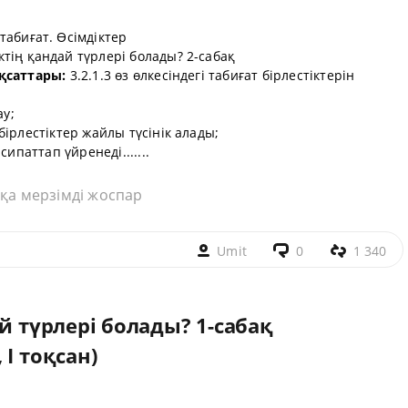
абиғат. Өсімдіктер
ктің қандай түрлері болады? 2-сабақ
ақсаттары:
3.2.1.3 өз өлкесіндегі табиғат бірлестіктерін
ау;
бірлестіктер жайлы түсінік алады;
ипаттап үйренеді.......
қа мерзімді жоспар
Umit
0
1 340
й түрлері болады? 1-сабақ
I тоқсан)