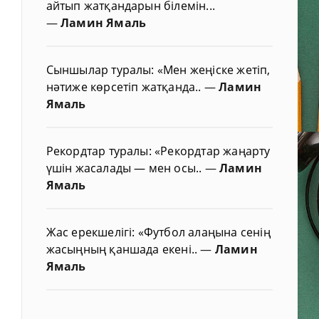
айтып жатқандарын білемін...
—
Ламин Ямаль
Сыншылар туралы: «Мен жеңіске жетіп,
нәтиже көрсетіп жатқанда..
—
Ламин
Ямаль
Рекордтар туралы: «Рекордтар жаңарту
үшін жасалады — мен осы..
—
Ламин
Ямаль
Жас ерекшелігі: «Футбол алаңына сенің
жасыңның қаншада екені..
—
Ламин
Ямаль