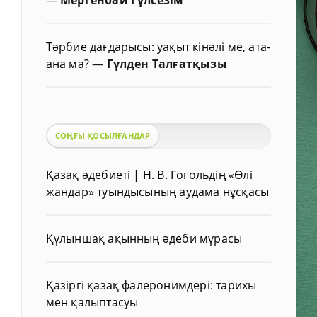
Тәрбие дағдарысы: уақыт кінәлі ме, ата-
ана ма?
—
Гүлден Талғатқызы
СОҢҒЫ ҚОСЫЛҒАНДАР
Қазақ әдебиеті | Н. В. Гогольдің «Өлі
жандар» туындысының аудама нұсқасы
Құлыншақ ақынның әдеби мұрасы
Қазіргі қазақ фалеронимдері: тарихы
мен қалыптасуы