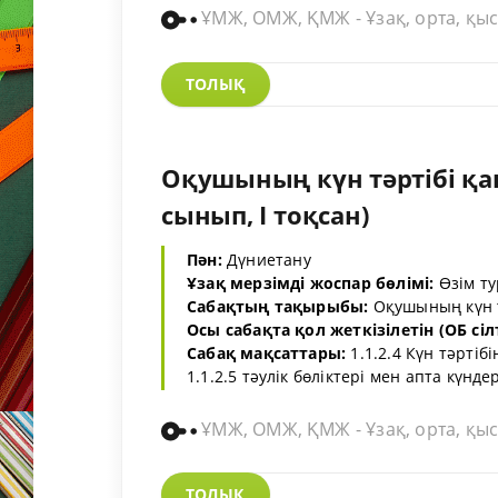
ҰМЖ, ОМЖ, ҚМЖ - Ұзақ, орта, қыс
ТОЛЫҚ
Оқушының күн тәртібі қан
сынып, I тоқсан)
Пән:
Дүниетану
Ұзақ мерзімді жоспар бөлімі:
Өзім т
Сабақтың тақырыбы:
Оқушының күн т
Осы сабақта қол жеткізілетін (ОБ сіл
Сабақ мақсаттары:
1.1.2.4 Күн тәртіб
1.1.2.5 тәулік бөліктері мен апта күндер
ҰМЖ, ОМЖ, ҚМЖ - Ұзақ, орта, қыс
ТОЛЫҚ