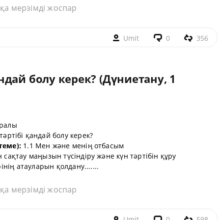
қа мерзімді жоспар
Umit
0
356
дай болу керек? (Дүниетану, 1
уралы
әртібі қандай болу керек?
теме):
1.1 Мен және менің отбасым
ін сақтау маңызын түсіндіру және күн тәртібін құру
інің атауларын қолдану.......
қа мерзімді жоспар
Umit
0
598