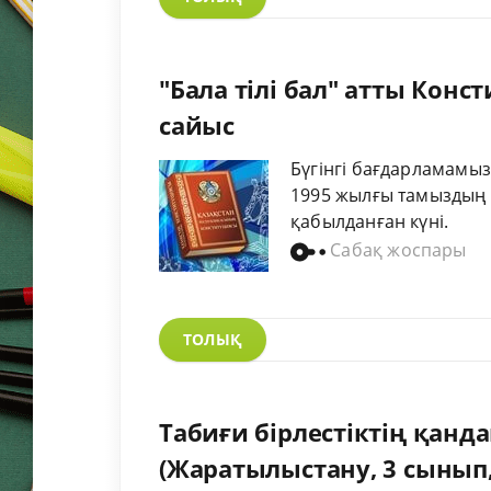
"Бала тілі бал" атты Конст
сайыс
Бүгінгі бағдарламамыз
1995 жылғы тамыздың 
қабылданған күні.
Сабақ жоспары
ТОЛЫҚ
Табиғи бірлестіктің қанда
(Жаратылыстану, 3 сынып, 