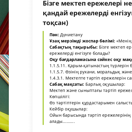
Бізге мектеп ережелері н
қандай ережелерді енгізуг
тоқсан)
Пән:
Дүниетану
Ұзақ мерзімді жоспар бөлімі:
«Менің 
Сабақтың тақырыбы:
Бізге мектеп е
ережелерді енгізуге болады?
Оқу бағдарламасына сәйкес оқу мақ
1.1.5.11. Қарым-қатынастың түрлерін б
1.1.5.7. Өзінің рухани, моральдық жә
1.4.3.1. Мектепте тәртіп ережелерін са
Сабақ мақсаты:
Барлық оқушылар:
Мектеп және сыныптағы тәртіп ереже
Көпшілігі:
Өз тәртіптерін құрдастарымен салысты
Кейбір оқушылар:
Ойын барысында тәртіп ережелерінің 
алады..........