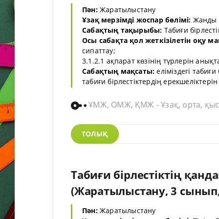
Пән:
Жаратылыстану
Ұзақ мерзімді жоспар бөлімі:
Жанды т
Сабақтың тақырыбы:
Табиғи бірлесті
Осы сабақта қол жеткізілетін оқу м
сипаттау;
3.1.2.1 ақпарат көзінің түрлерін анықт
Сабақтың мақсаты:
еліміздегі табиғи 
табиғи бірлестіктердің ерекшеліктерін с
ҰМЖ, ОМЖ, ҚМЖ - Ұзақ, орта, қыс
ТОЛЫҚ
Табиғи бірлестіктің қанда
(Жаратылыстану, 3 сынып, 
Пән:
Жаратылыстану