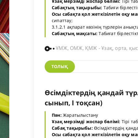
Ұзақ мерзімді жоспар бөлімі:
Тірі та
Сабақтың тақырыбы:
Табиғи бірлесті
Осы сабақта қол жеткізілетін оқу м
сипаттау;
3.1.2.1 ақпарат көзінің түрлерін анықт
Сабақтың мақсаты:
Табиғат бірлестікт
ҰМЖ, ОМЖ, ҚМЖ - Ұзақ, орта, қыс
ТОЛЫҚ
Өсімдіктердің қандай түр
сынып, I тоқсан)
Пән:
Жаратылыстану
Ұзақ мерзімді жоспар бөлімі:
Тірі та
Сабақ тақырыбы:
Өсімдіктердің қанда
Осы сабақта қол жеткізілетін оқу м