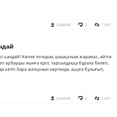
ZHARAR
0
7 947
андай
несі қандай? Көпке топырақ шашқаным жарамас, әйтсе
егі арбаушы жынға еріп, тарсылдаққа бұрала билеп,
нда кетіп бара жатқанын көргенде, ашуға булығып,
ZHARAR
0
1 037