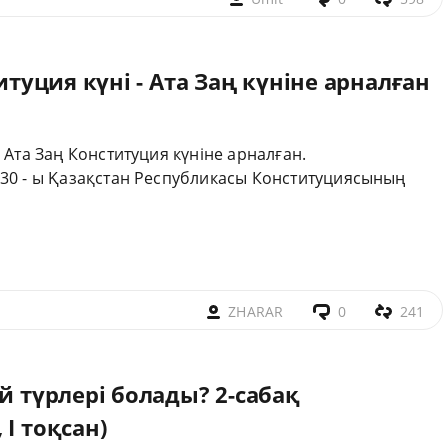
итуция күні - Ата Заң күніне арналған
 Ата Заң Конституция күніне арналған.
30 - ы Қазақстан Республикасы Конституциясының
ZHARAR
0
241
й түрлері болады? 2-сабақ
I тоқсан)