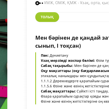
ҰМЖ, ОМЖ, ҚМЖ - Ұзақ, орта, қыс
ТОЛЫҚ
Мен бәрінен де қандай за
сынып, I тоқсан)
Пән:
Дүниетану
Ұзақ мерзімді жоспар бөлімі:
Өзім т
Сабақ тақырыбы:
Мен бәрінен де қан
Оқу мақсаттары (оқу бағдарламасына
этикалық нанымдары мен құндылықтар
1.1.1.2 Дереккөздерге қарапайым сұрақ
1.1.5.6 Өзіне және өзінің жетістіктері
Сабақ мақсаттары:
Сүйікті істі таңдау
Өзара қарапайым сұрақтар қояды және 
Өзіне және өзінің жетістіктеріне оң көзқ