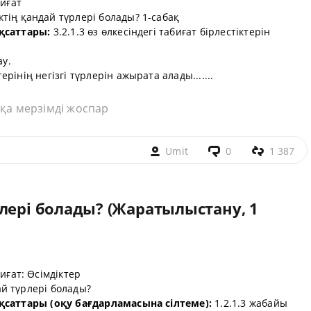
биғат
ктің қандай түрлері болады? 1-сабақ
ақсаттары:
3.2.1.3 өз өлкесіндегі табиғат бірлестіктерін
ау.
ерінің негізгі түрлерін ажырата алады.......
қа мерзімді жоспар
Umit
0
1 387
лері болады? (Жаратылыстану, 1
биғат: Өсімдіктер
й түрлері болады?
ақсаттары (оқу бағдарламасына сілтеме):
1.2.1.3 жабайы