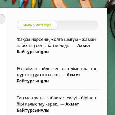
МАҚАЛ-МӘТЕЛДЕР
Жақсы нәрсенің жолға шығуы – жаман
нәрсенің соңынан келеді.
—
Ахмет
Байтұрсынұлы
Өз тілімен сөйлескен, өз тілімен жазған
жұрттың ұлттығы еш..
—
Ахмет
Байтұрсынұлы
Тән мен жан – сабақтас, екеуі – бірінен
бірі қалыспау керек.
—
Ахмет
Байтұрсынұлы