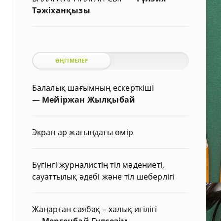
Тәжіханқызы
ӘҢГІМЕЛЕР
Балалық шағымның ескерткіші
—
Мейіржан Жылқыбай
Экран ар жағындағы өмір
Бүгінгі журналистің тіл мәдениеті,
сауаттылық әдебі және тіл шеберлігі
Жаңарған саябақ – халық игілігі
—
Мергенбай Гүлсезім