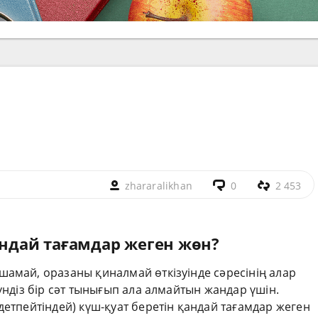
zhararalikhan
0
2 453
андай тағамдар жеген жөн?
шамай, оразаны қиналмай өткізуінде сәресінің алар
үндіз бір сәт тынығып ала алмайтын жандар үшін.
детпейтіндей) күш-қуат беретін қандай тағамдар жеген