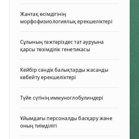
Жантақ өсімдігінің
морфофизиологиялық ерекшеліктері
Сұлының тәжтәріздес тат ауруына
қарсы төзімділік генетикасы
Кейбір сәндік балықтарды жасанды
көбейту ерекшеліктері
Түйе сүтінің иммуноглобулиндері
Ұйымдағы персоналды басқару және
оның тиімділігі