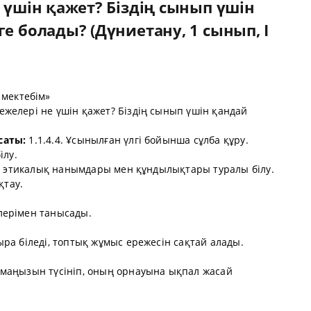
е үшін қажет? Біздің сынып үшін
е болады? (Дүниетану, 1 сынып, I
мектебім»
режелері не үшін қажет? Біздің сынып үшін қандай
саты:
1.1.4.4. Ұсынылған үлгі бойынша сұлба құру.
ілу.
не этикалық нанымдары мен құндылықтары туралы білу.
қтау.
лерімен танысады.
ра біледі, топтық жұмыс ережесін сақтай алады.
маңызын түсініп, оның орнауына ықпал жасай