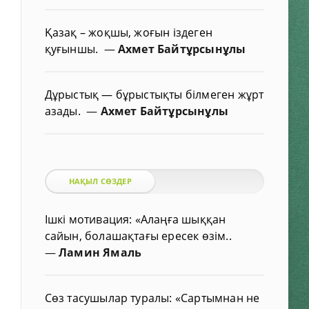
Қазақ – жоқшы, жоғын іздеген
қуғыншы.
—
Ахмет Байтұрсынұлы
Дұрыстық — бұрыстықты білмеген жұрт
азады.
—
Ахмет Байтұрсынұлы
НАҚЫЛ СӨЗДЕР
Ішкі мотивация: «Алаңға шыққан
сайын, болашақтағы ересек өзім..
—
Ламин Ямаль
Сөз тасушылар туралы: «Сартымнан не