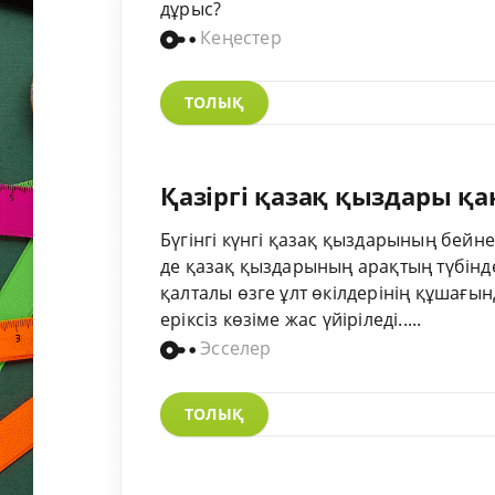
дұрыс?
Кеңестер
ТОЛЫҚ
Қазіргі қазақ қыздары қ
Бүгінгі күнгі қазақ қыздарының бей
де қазақ қыздарының арақтың түбінд
қалталы өзге ұлт өкілдерінің құшағы
еріксіз көзіме жас үйіріледі.....
Эсселер
ТОЛЫҚ