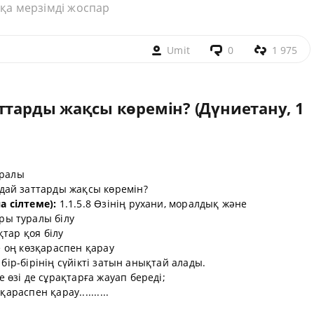
қа мерзімді жоспар
Umit
0
1 975
ттарды жақсы көремін? (Дүниетану, 1
уралы
дай заттарды жақсы көремін?
 сілтеме):
1.1.5.8 Өзінің рухани, моралдық және
ы туралы білу
тар қоя білу
не оң көзқараспен қарау
, бір-бірінің сүйікті затын анықтай алады.
өзі де сұрақтарға жауап береді;
араспен қарау..........