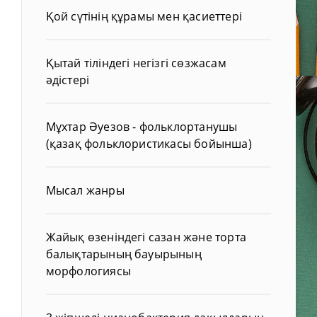
Қой сүтінің құрамы мен қасиеттері
Қытай тіліндегі негізгі сөзжасам
әдістері
Мұхтар Әуезов - фольклортанушы
(қазақ фольклористикасы бойынша)
Мысал жанры
Жайық өзеніндегі сазан және торта
балықтарының бауырының
морфологиясы