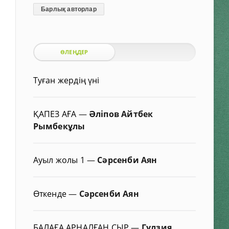
Барлық авторлар
ӨЛЕҢДЕР
Туған жердің үні
ҚАПЕЗ АҒА
—
Әліпов Айтбек
Рымбекұлы
Ауыл жолы 1
—
Сәрсенби Аян
Өткенде
—
Сәрсенби Аян
БАЛАҒА АРНАЛҒАН СЫР
—
Гүлзия