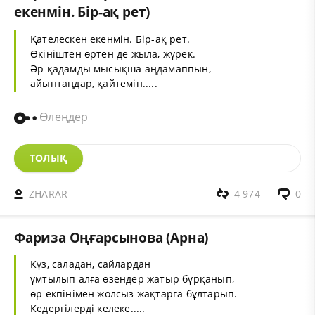
екенмін. Бір-ақ рет)
Қателескен екенмін. Бір-ақ рет.
Өкініштен өртен де жыла, жүрек.
Әр қадамды мысықша аңдамаппын,
айыптаңдар, қайтемін.....
Өлеңдер
ТОЛЫҚ
ZHARAR
4 974
0
Фариза Оңғарсынова (Арна)
Күз, саладан, сайлардан
ұмтылып алға өзендер жатыр бұрқанып,
өр екпінімен жолсыз жақтарға бұлтарып.
Кедергілерді келеке.....