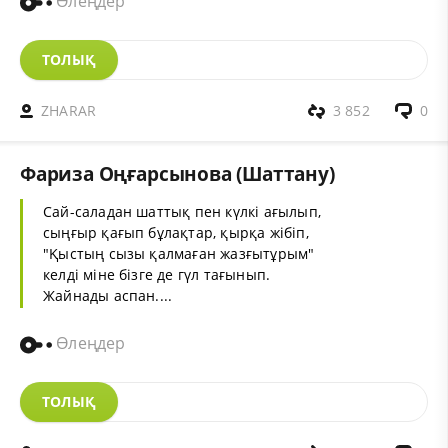
Өлеңдер
ТОЛЫҚ
ZHARAR
3 852
0
Фариза Оңғарсынова (Шаттану)
Сай-саладан шаттық пен күлкі ағылып,
сыңғыр қағып бұлақтар, қырқа жібіп,
"Қыстың сызы қалмаған жазғытұрым"
келді міне бізге де гүл тағынып.
Жайнады аспан....
Өлеңдер
ТОЛЫҚ