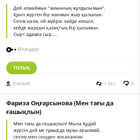
Дей алмаймын "жиынның жұлдызымын",
Қуып жүрген бір жанмын жыр қызығын.
Сезім нәзік, ой жүйрік, кейде кекшіл,
кейде жарқын қазақтың бір қызымын.
Сырт адамға сыр.....
Өлеңдер
ТОЛЫҚ
ZHARAR
1 961
0
Фариза Оңғарсынова (Мен тағы да
ғашықпын)
Мен тағы да ғашықпын! Мына Құдай
жүрсін дей ме ғұмырда мұңы арылмай,
сезіну мен сезуден жосаланған