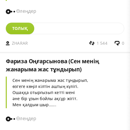
Өлеңдер
ТОЛЫҚ
ZHARAR
1 544
0
Фариза Оңғарсынова (Сен менің
жанарыма жас тұндырып)
Сен менің жанарыма жас тұндырып,
өзгеге көңіл кілтін аштың күлігі.
Ошаққа отырғызып кетті мені
әне бір ұзын бойлы ақсұр жігіт.
Мен қалдым шыр......
Өлеңдер