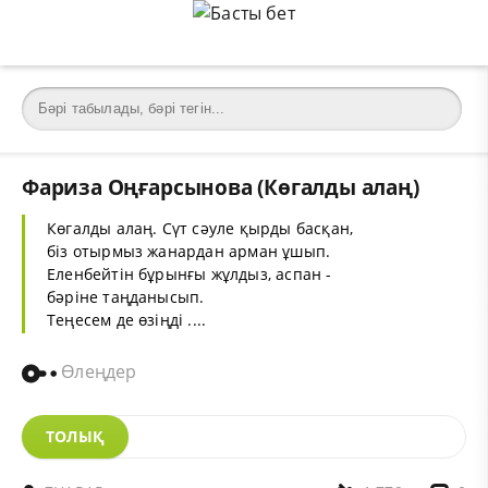
Фариза Оңғарсынова (Көгалды алаң)
Көгалды алаң. Сүт сәуле қырды басқан,
біз отырмыз жанардан арман ұшып.
Еленбейтін бұрынғы жұлдыз, аспан -
бәріне таңданысып.
Теңесем де өзіңді ....
Өлеңдер
ТОЛЫҚ