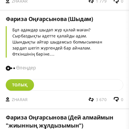
ZHARAR
1 779
0
Фариза Оңғарсынова (Шыдам)
Бұл адамдар шыдап жүр қалай маған?
Сырбаздықты әдетте қалайды адам.
Шындықты айтар шыдамсыз болмысымнан
зардап шегіп жүргендей бар айналам.
Өткіншінің бәріне....
Өлеңдер
ТОЛЫҚ
ZHARAR
3 670
0
Фариза Оңғарсынова (Дей алмаймын
"жиынның жұлдызымын")