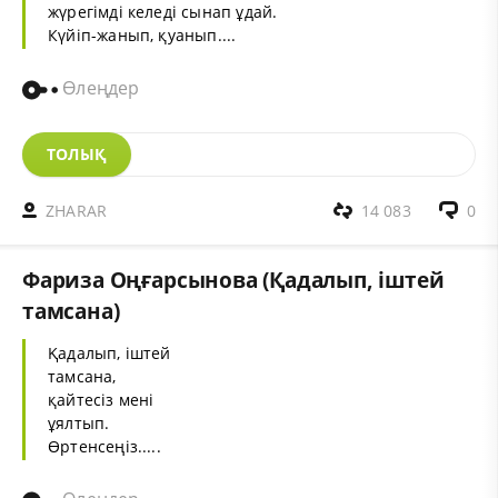
жүрегімді келеді сынап ұдай.
Күйіп-жанып, қуанып....
Өлеңдер
ТОЛЫҚ
ZHARAR
14 083
0
Фариза Оңғарсынова (Қадалып, іштей
тамсана)
Қадалып, іштей
тамсана,
қайтесіз мені
ұялтып.
Өртенсеңіз.....