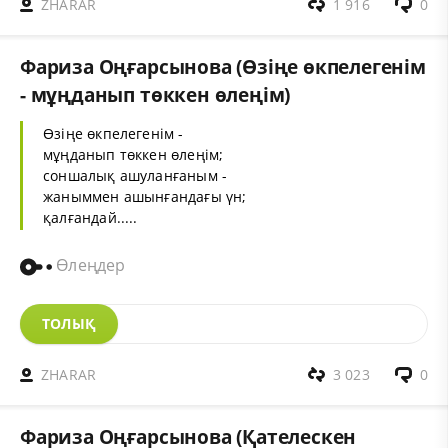
ZHARAR
1 916
0
Фариза Оңғарсынова (Өзіңе өкпелегенім
- мұңданып төккен өлеңім)
Өзіңе өкпелегенім -
мұңданып төккен өлеңім;
соншалық ашуланғаным -
жаныммен ашынғандағы үн;
қалғандай.....
Өлеңдер
ТОЛЫҚ
ZHARAR
3 023
0
Фариза Оңғарсынова (Қателескен