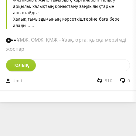
арқылы, халықтың қоныстану заңдылықтарын
анықтайды;
Халық тығыздығының көрсеткіштеріне баға бере
алады......
ҰМЖ, ОМЖ, ҚМЖ - Ұзақ, орта, қысқа мерзімді
жоспар
ТОЛЫҚ
Umit
810
0