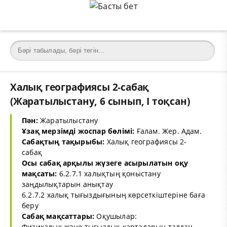
Халық географиясы 2-сабақ
(Жаратылыстану, 6 сынып, I тоқсан)
Пән:
Жаратылыстану
Ұзақ мерзімді жоспар бөлімі:
Ғалам. Жер. Адам.
Сабақтың тақырыбы:
Халық географиясы 2-
сабақ
Осы сабақ арқылы жүзеге асырылатын оқу
мақсаты:
6.2.7.1 халықтың қоныстану
заңдылықтарын анықтау
6.2.7.2 халық тығыздығының көрсеткіштеріне баға
беру
Сабақ мақсаттары:
Оқушылар:
Физикалық және тығыздық карталарын талдау