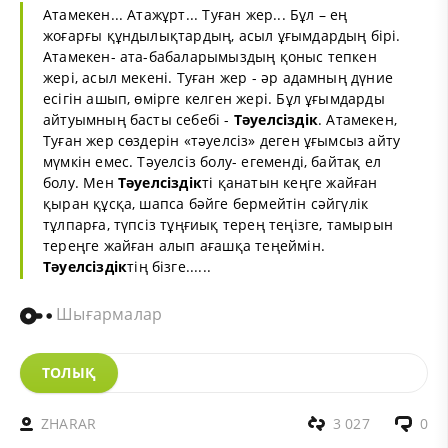
Атамекен... Атажұрт... Туған жер... Бұл – ең
жоғарғы құндылықтардың, асыл ұғымдардың бірі.
Атамекен- ата-бабаларымыздың қоныс тепкен
жері, асыл мекені. Туған жер - әр адамның дүние
есігін ашып, өмірге келген жері. Бұл ұғымдарды
айтуымның басты себебі -
Тәуелсіздік
. Атамекен,
Туған жер сөздерін «тәуелсіз» деген ұғымсыз айту
мүмкін емес. Тәуелсіз болу- егеменді, байтақ ел
болу. Мен
Тәуелсіздік
ті қанатын кеңге жайған
қыран құсқа, шапса бәйге бермейтін сәйгүлік
тұлпарға, түпсіз тұңғиық терең теңізге, тамырын
тереңге жайған алып ағашқа теңеймін.
Тәуелсіздік
тің бізге......
Шығармалар
ТОЛЫҚ
ZHARAR
3 027
0