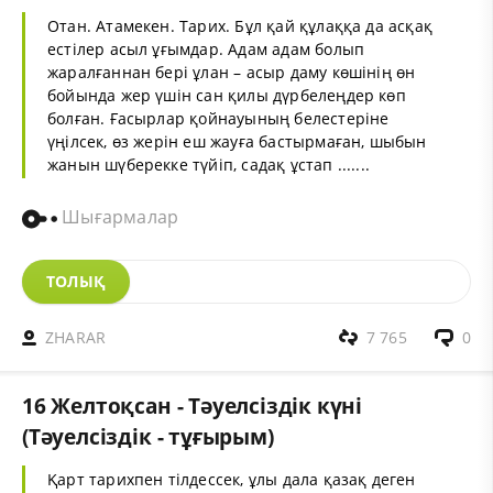
Отан. Атамекен. Тарих. Бұл қай құлаққа да асқақ
естілер асыл ұғымдар. Адам адам болып
жаралғаннан бері ұлан – асыр даму көшінің өн
бойында жер үшін сан қилы дүрбелеңдер көп
болған. Ғасырлар қойнауының белестеріне
үңілсек, өз жерін еш жауға бастырмаған, шыбын
жанын шүберекке түйіп, садақ ұстап .......
Шығармалар
ТОЛЫҚ
ZHARAR
7 765
0
16 Желтоқсан - Тәуелсіздік күні
(Тәуелсіздік - тұғырым)
Қарт тарихпен тілдессек, ұлы дала қазақ деген