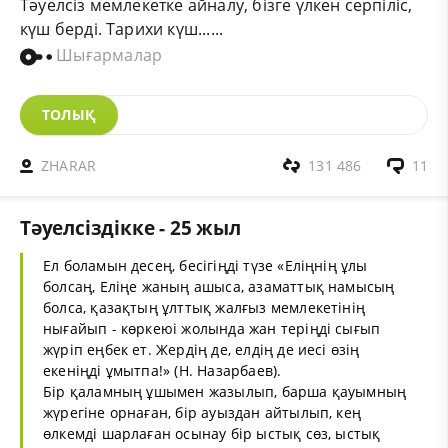
Тәуелсіз мемлекетке айналу, бізге үлкен серпіліс,
күш берді. Тарихи күш......
Шығармалар
ТОЛЫҚ
ZHARAR
131 486
11
Тәуелсіздікке - 25 жыл
Ел боламын десең, бесігіңді түзе «Еліңнің ұлы
болсаң, Еліңе жаның ашыса, азаматтық намысың
болса, қазақтың ұлттық жалғыз мемлекетінің
нығайып - көркеюі жолында жан теріңді сығып
жүріп еңбек ет. Жердің де, елдің де иесі өзің
екеніңді ұмытпа!» (Н. Назарбаев).
Бір қаламның ұшымен жазылып, барша қауымның
жүрегіне орнаған, бір ауыздан айтылып, кең
өлкемді шарлаған осынау бір ыстық сөз, ыстық