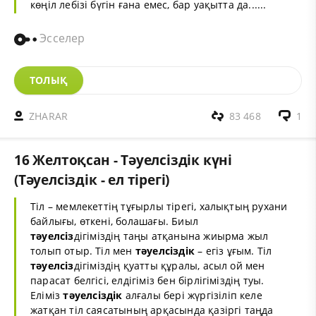
көңіл лебізі бүгін ғана емес, бар уақытта да......
Эсселер
ТОЛЫҚ
ZHARAR
83 468
1
16 Желтоқсан - Тәуелсіздік күні
(Тәуелсіздік - ел тірегі)
Тіл – мемлекеттің тұғырлы тірегі, халықтың рухани
байлығы, өткені, болашағы. Биыл
тәуелсіз
дігіміздің таңы атқанына жиырма жыл
толып отыр. Тіл мен
тәуелсіз
дік
– егіз ұғым. Тіл
тәуелсіз
дігіміздің қуатты құралы, асыл ой мен
парасат белгісі, елдігіміз бен бірлігіміздің туы.
Еліміз
тәуелсіз
дік
алғалы бері жүргізіліп келе
жатқан тіл саясатының арқасында қазіргі таңда