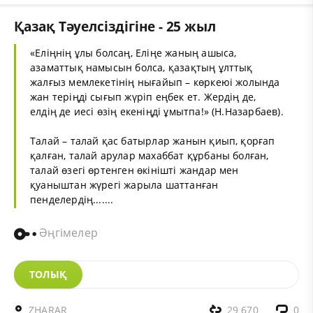
Қазақ Тәуелсіздігіне - 25 жыл
«Еліңнің ұлы болсаң, Еліңе жаның ашыса,
азаматтық намысын болса, қазақтың ұлттық
жалғыз мемлекетінің нығайып – көркеюі жолында
жан теріңді сығып жүріп еңбек ет. Жердің де,
елдің де иесі өзің екеніңді ұмытпа!» (Н.Назарбаев).
Талай – талай қас батырлар жанын қиып, қорғап
қалған, талай арулар махаббат құрбаны болған,
талай өзегі өртенген өкінішті жандар мен
қуаныштан жүрегі жарыла шаттанған
пенделердің.......
Әңгімелер
ТОЛЫҚ
ZHARAR
29 670
0