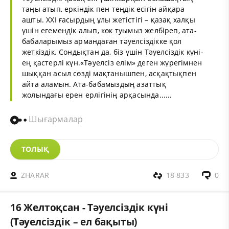
таңы атып, еркіндік пен теңдік есігін айқара
ашты. ХХI ғасырдың ұлы жетістігі – қазақ халқы
үшін егемендік алып, көк туымыз желбіреп, ата-
бабаларымыз армандаған тәуелсіздікке қол
жеткіздік. Сондықтан да, біз үшін Тәуелсіздік күні-
ең қастерлі күн.«Тәуелсіз елім» деген жүрегімнен
шыққан асыл сөзді мақтанышпен, асқақтықпен
айта аламын. Ата-бабамыздың азаттық
жолындағы ерен ерлігінің арқасында......
Шығармалар
ТОЛЫҚ
ZHARAR
18 833
0
16 Желтоқсан - Тәуелсіздік күні
(Тәуелсіздік – ел бақыты)