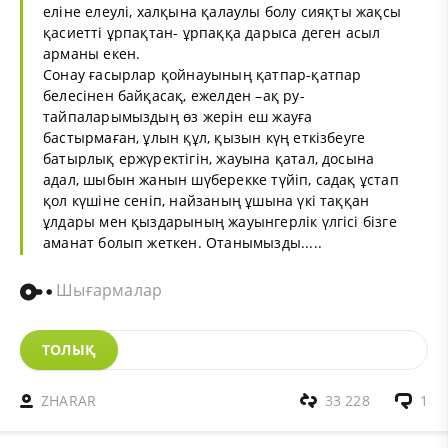
еліне елеулі, халқына қалаулы болу сияқты жақсы
қасиетті ұрпақтан- ұрпаққа дарыса деген асыл
арманы екен.
Сонау ғасырлар қойнауының қатпар-қатпар
белесінен байқасақ, ежелден –ақ ру-
тайпаларымыздың өз жерін еш жауға
бастырмаған, ұлын құл, қызын күң еткізбеуге
батырлық ержүректігін, жауына қатал, досына
адал, шыбын жанын шүберекке түйіп, садақ ұстап
қол күшіне сеніп, найзаның ұшына үкі таққан
ұлдары мен қыздарының жауынгерлік үлгісі бізге
аманат болып жеткен. Отанымызды.....
Шығармалар
ТОЛЫҚ
ZHARAR
33 228
1