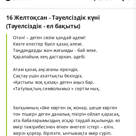
16 Желтоқсан - Тәуелсіздік күні
(Тәуелсіздік - ел бақыты)
Отан! – деген сөзім қандай әдемі!
Көзге елестер бүкіл қазақ әлемі.
Таңдандарды жан-жағымды - бай өлке,
Қарапайым, кең дастархан, әдебі.
Атам қазақ аңсағаны еркіндік,
Сақтау үшін азаттықты бекіндік,
«Қастығы жоқ қазақ» деген аңыз бар,
«Татулықтың символымыз » сертім нық.
Халқымның «Әке көрген оқ жонар, шеше көрген
тон пішер» деген даналық пікірін ойлап қарасақ,
ата-бабаларымыздың асқар таудай ақылында, өз
өмір тәжірибесінен өткен өнегелі істері – елін,
жерін қорғау, бірлікте, ынтымақта өмір сүріп,