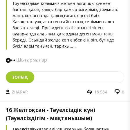
Тәуелсіздікке қолымыз жеткен алғашқы күннен
бастап, қазақ халқы бар қажыр-жігерімізді жұмсап,
жаңа, көк аспанда қалықтаған, еңсесі биік
Қазақстан уақыт өткен сайын нық сеніммен алға
басып келеді. Президент сөзі латын тілінен
аударғанда алдыңғы қатардағы деген мағынаны
береді. Осындай жолда көп еңбек сіңіріп, бүгінде
бүкіл әлем таныған, тарихы.....
Шығармалар
ТОЛЫҚ
ZHARAR
18 584
0
16 Желтоқсан - Тәуелсіздік күні
(Тәуелсіздігім - мақтанышым)
Тәуелсіздік-қазақ елі үшінжарқын болашақтың