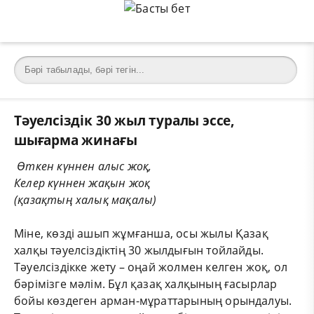
Тәуелсіздік 30 жыл туралы эссе,
шығарма жинағы
Өткен күннен алыс жоқ,
Келер күннен жақын жоқ
(қазақтың халық мақалы)
Міне, көзді ашып жұмғанша, осы жылы Қазақ
халқы тәуелсіздіктің 30 жылдығын тойлайды.
Тәуелсіздікке жету – оңай жолмен келген жоқ, ол
бәрімізге мәлім. Бұл қазақ халқының ғасырлар
бойы көздеген арман-мұраттарының орындалуы.