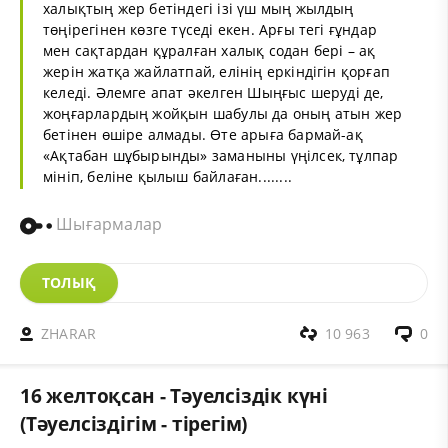
халықтың жер бетіндегі ізі үш мың жылдың
төңірегінен көзге түседі екен. Арғы тегі ғұндар
мен сақтардан құралған халық содан бері – ақ
жерін жатқа жайлатпай, елінің еркіндігін қорғап
келеді. Әлемге апат әкелген Шыңғыс шеруді де,
жоңғарлардың жойқын шабулы да оның атын жер
бетінен өшіре алмады. Өте арыға бармай-ақ
«Ақтабан шұбырынды» заманыны үңілсек, тұлпар
мініп, беліне қылыш байлаған........
Шығармалар
ТОЛЫҚ
ZHARAR
10 963
0
16 желтоқсан - Тәуелсіздік күні
(Тәуелсіздігім - тірегім)