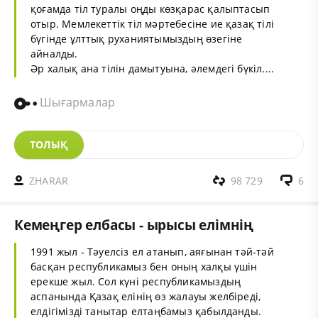
қоғамда тіл туралы оңды көзқарас қалыптасып
отыр. Мемлекеттік тіл мәртебесіне ие қазақ тілі
бүгінде ұлттық руханиятымыздың өзегіне
айналды.
Әр халық ана тілін дамытуына, әлемдегі бүкіл....
Шығармалар
ТОЛЫҚ
ZHARAR
98 729
6
Кемеңгер елбасы - ырысы елімнің
1991 жыл - Тәуелсіз ел атанып, аяғынан тәй-тәй
басқан республикамыз бен оның халқы үшін
ерекше жыл. Сол күні республикамыздың
аспанында Қазақ елінің өз жалауы желбіреді,
елдігімізді танытар елтаңбамыз қабылданды.