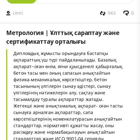
Umit
943
0
Метрология | Ұлттық сараптау және
сертификаттау орталығы
Дипломдық жұмысты орындауға бастапқы
ақпараттың үш түрі пайдаланылады. Базалық
ақпарат−оған өнім, яғни қуысденелі қабырғалық
бетон тасы мен оның сапасын анықтайтын
физика-механикалық көрсеткіштер, бетон
тасынының үлгілерін сынау әдістері, сынау
үлгілерінің нәтижелерін алу, сақтау және
тасымалдау туралы ақпараттар жатады.
Жетекші және анықтамалық ақпарат- оған тасты
сынауға арналған ақпараттар, сапа
көрсеткіштерінің номенклатурасын анықтайтын
стандарттар, нормативті құжатты жасау, оны
рәсімдеу және нормабақылауын анықтайтын
стандарттар және ИСО 9001-04 сериялы