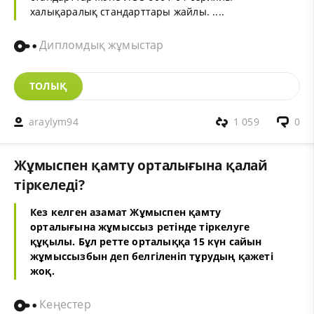
халықаралық стандарттары жайлы. ....
Дипломдық жұмыстар
ТОЛЫҚ
araylym94
1 059
0
Жұмыспен қамту орталығына қалай
тіркеледі?
Кез келген азамат Жұмыспен қамту
орталығына жұмыссыз ретінде тіркелуге
құқылы. Бұл ретте орталыққа 15 күн сайын
жұмыссызбын деп белгіленіп тұрудың қажеті
жоқ.
Кеңестер