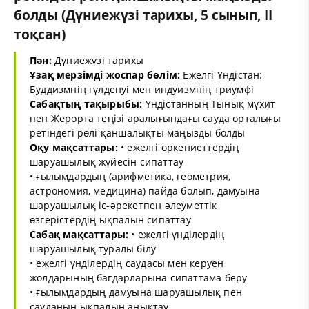
болды (Дүниежүзі тарихы, 5 сынып, ІІ
тоқсан)
Пән:
Дүниежүзі тарихы
Ұзақ мерзімді жоспар бөлім:
Ежелгі Үндістан:
Буддизмнің гүлденуі мен индуизмнің триумфі
Сабақтың тақырыбы:
Үндістанның Тынық мұхит
пен Жерорта теңізі аралығындағы сауда орталығы
ретіндегі рөлі қаншалықты маңызды болды
Оқу мақсаттары:
• ежелгі өркениеттердің
шаруашылық жүйесін сипаттау
• ғылымдардың (арифметика, геометрия,
астрономия, медицина) пайда болып, дамуына
шаруашылық іс-әрекетпен әлеуметтік
өзгерістердің ықпалын сипаттау
Сабақ мақсаттары:
• ежелгі үнділердің
шаруашылық туралы білу
• ежелгі үнділердің саудасы мен керуен
жолдарының бағдарларына сипаттама беру
• ғылымдардың дамуына шаруашылық пен
сауданың ықпалын анықтау.....