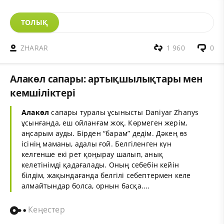
ТОЛЫҚ
ZHARAR
1 960
0
Алакөл сапары: артықшылықтары мен
кемшіліктері
Алакөл
сапары туралы ұсынысты Daniyar Zhanys
ұсынғанда, еш ойланғам жоқ. Көрмеген жерім,
аңсарым ауды. Бірден “барам” дедім. Дәкең өз
ісінің маманы, адалы ғой. Белгіленген күн
келгенше екі рет қоңырау шалып, анық
келетінімді қадағалады. Оның себебін кейін
білдім, жақындағанда белгілі себептермен келе
алмайтындар болса, орнын басқа....
Кеңестер