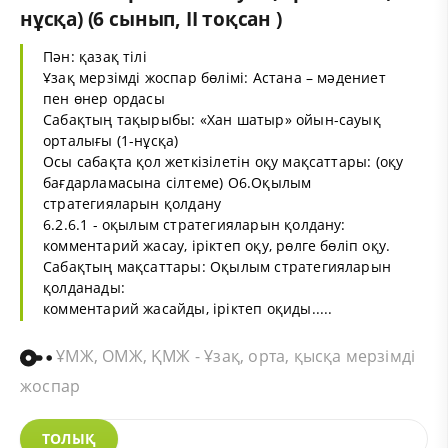
нұсқа) (6 сынып, II тоқсан )
Пән: қазақ тілі
Ұзақ мерзімді жоспар бөлімі: Астана – мәдениет
пен өнер ордасы
Сабақтың тақырыбы: «Хан шатыр» ойын-сауық
орталығы (1-нұсқа)
Осы сабақта қол жеткізілетін оқу мақсаттары: (оқу
бағдарламасына сілтеме) О6.Оқылым
стратегияларын қолдану
6.2.6.1 - оқылым стратегияларын қолдану:
комментарий жасау, іріктеп оқу, рөлге бөліп оқу.
Сабақтың мақсаттары: Оқылым стратегияларын
қолданады:
комментарий жасайды, іріктеп оқиды.....
ҰМЖ, ОМЖ, ҚМЖ - Ұзақ, орта, қысқа мерзімді
жоспар
ТОЛЫҚ