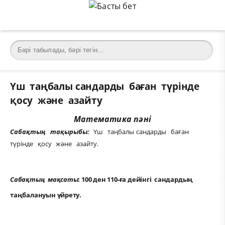
Үш таңбалы сандарды баған түрінде
қосу және азайту
Математика пәні
Сабақтың тақырыбы:
Үш таңбалы сандарды баған
түрінде қосу және азайту.
Сабақтың мақсаты
: 100 ден 110-ға дейінгі сандардың
таңбалануын үйрету.