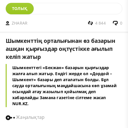
ТОЛЫҚ
ZHARAR
4 844
0
Шымкенттің орталығынан өз базарын
ашқан қырғыздар оңтүстікке ағылып
келіп жатыр
Шымкенттегі «Бекжан» базарын қырғыздар
жалға алып жатыр. Ендігі жерде ол «Дордой –
Шымкент» базары деп аталатын болды. Бұл
сауда орталығының маңдайшасына көп ұзамай
осындай атау жазылып қойылмақ деп
хабарлайды Замана газетіне сілтеме жасап
NUR.KZ.
Жаңалықтар