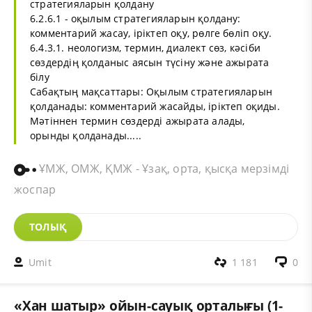
стратегияларын қолдану
6.2.6.1 - оқылым стратегияларын қолдану:
комментарий жасау, іріктеп оқу, рөлге бөліп оқу.
6.4.3.1. неологизм, термин, диалект сөз, кәсіби
сөздердің қолданыс аясын түсіну және ажырата
білу
Сабақтың мақсаттары: Оқылым стратегияларын
қолданады: комментарий жасайды, іріктеп оқиды.
Мәтіннен термин сөздерді ажырата алады,
орынды қолданады.....
ҰМЖ, ОМЖ, ҚМЖ - Ұзақ, орта, қысқа мерзімді
жоспар
ТОЛЫҚ
Umit
1 181
0
«Хан шатыр» ойын-сауық орталығы (1-