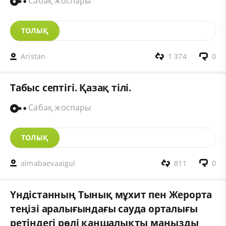
Сабақ жоспары
ТОЛЫҚ
Aristan
1 374
0
Табыс септігі. Қазақ тілі.
Сабақ жоспары
ТОЛЫҚ
almabaevaaigul
811
0
Үндістанның Тынық мұхит пен Жерорта
теңізі аралығындағы сауда орталығы
ретіндегі рөлі қаншалықты маңызды