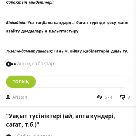
Сабақтың міндеттері:
Білімділік:
Үш таңбалы сандарды баған түрінде қосу және
азайту дағдыларын қалыптастыру.
Түзете-дамытушылық:
Таным, ойлау қабілеттерін дамыту.
Ашық сабақтар
ТОЛЫҚ
Aristan
574
0
"Уақыт түсініктері (ай, апта күндері,
сағат, т.б.)"