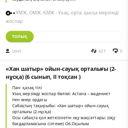
ҰМЖ, ОМЖ, ҚМЖ - Ұзақ, орта, қысқа мерзімді
жоспар
ТОЛЫҚ
Umit
627
0
«Хан шатыр» ойын-сауық орталығы (2-
нұсқа) (6 сынып, II тоқсан )
Пән: қазақ тілі
Ұзақ мерзімді жоспар бөлімі: Астана – мәдениет
пен өнер ордасы
Сабақтың тақырыбы: «Хан шатыр» ойын-сауық
орталығы (2-нұсқа)
Осы сабақта қол жеткізілетін оқу мақсаттары: (оқу
бағдарламасына сілтеме) О6.Оқылым