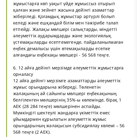
жұмыстарға көп уақыт үйде жұмыссыз отырып
қалған және зейнет жасына дейінгі азаматтар
жіберіледі. Қоғамдық жұмыстар әртүрлі болып
келеді және ешқандай білім мен тәжірибе талап
етпейді. Жалақы мөлшері салықтарды, міндетті
әлеуметтік аударымдарды және экологиялық
үстемақыларды есептемегенде, пайдаланылмаған
еңбек демалысы үшін өтемақыларды есепке
алғандағы еңбекақы мөлшері - 56 568 теңге.
6. 12 айға дейінгі мерзімде әлеуметтік жұмыстарға
орналасу
12 айға дейінгі мерзімге азаматтарды әлеуметтік
жұмыс орындарына жібереді. Төленетін
жалақының ай сайынғы мөлшері еңбекақының
белгіленген мөлшерінің 35%-ы көлемінде, бірақ 1
АЕК (28 284 теңге) мөлшерінен аспайды.
Мүмкіндігі шектеулі жандарға үкіметтік емес
ұйымдармен құрылатын әлеуметтік жұмыс
орындарының жалақысын субсидиялау көлемі – 56
568 теңге (2 АЕК).