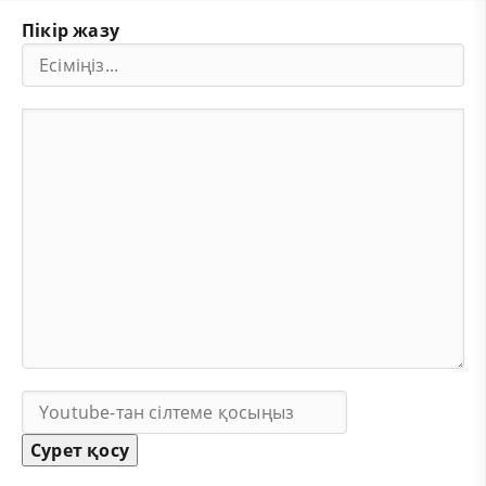
Пікір жазу
Сурет қосу