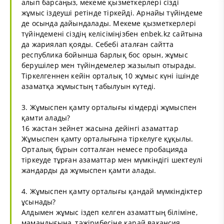
алып барсаңыз, мекеме қызметкерлері сізді
жұмыс іздеуші ретінде тіркейді. Арнайы түйіндеме
де осында дайындалады. Мекеме қызметкерлері
түйіндемені сіздің келісіміңізбен enbek.kz сайтына
да жариялап қояды. Себебі аталған сайтта
республика бойынша барлық бос орын, жұмыс
берушілер мен түйіндемелер жазылып отырады.
Тіркелгеннен кейін орталық 10 жұмыс күні ішінде
азаматқа жұмыстың табылуын күтеді.
3. Жұмыспен қамту орталығы кімдерді жұмыспен
қамти алады?
16 жастан зейнет жасына дейінгі азаматтар
Жұмыспен қамту орталығына тіркелуге құқылы.
Орталық бұрын сотталған немесе пробацияда
тіркеуде тұрған азаматтар мен мүмкіндігі шектеулі
жандарды да жұмыспен қамти алады.
4. Жұмыспен қамту орталығы қандай мүмкіндіктер
ұсынады?
Алдымен жұмыс іздеп келген азаматтың біліміне,
мамандығына, тәжірибесіне қарай вакансия