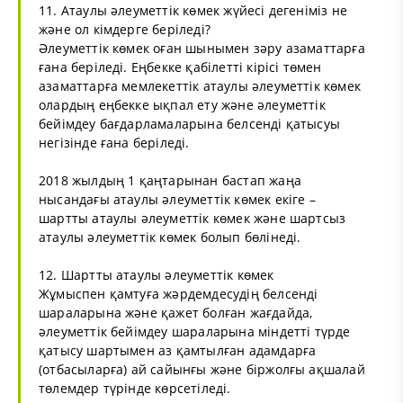
11. Атаулы әлеуметтік көмек жүйесі дегеніміз не
және ол кімдерге беріледі?
Әлеуметтік көмек оған шынымен зәру азаматтарға
ғана беріледі. Еңбекке қабілетті кірісі төмен
азаматтарға мемлекеттік атаулы әлеуметтік көмек
олардың еңбекке ықпал ету және әлеуметтік
бейімдеу бағдарламаларына белсенді қатысуы
негізінде ғана беріледі.
2018 жылдың 1 қаңтарынан бастап жаңа
нысандағы атаулы әлеуметтік көмек екіге –
шартты атаулы әлеуметтік көмек және шартсыз
атаулы әлеуметтік көмек болып бөлінеді.
12. Шартты атаулы әлеуметтік көмек
Жұмыспен қамтуға жәрдемдесудің белсенді
шараларына және қажет болған жағдайда,
әлеуметтік бейімдеу шараларына міндетті түрде
қатысу шартымен аз қамтылған адамдарға
(отбасыларға) ай сайынғы және біржолғы ақшалай
төлемдер түрінде көрсетіледі.