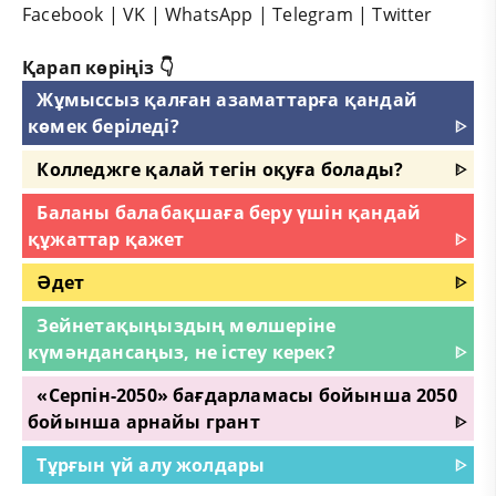
Facebook
|
VK
|
WhatsApp
|
Telegram
|
Twitter
Қарап көріңіз 👇
Жұмыссыз қалған азаматтарға қандай
көмек беріледі?
ᐈ
Колледжге қалай тегін оқуға болады?
ᐈ
Баланы балабақшаға беру үшін қандай
құжаттар қажет
ᐈ
Әдет
ᐈ
Зейнетақыңыздың мөлшеріне
күмәндансаңыз, не істеу керек?
ᐈ
«Серпін-2050» бағдарламасы бойынша 2050
бойынша арнайы грант
ᐈ
Тұрғын үй алу жолдары
ᐈ