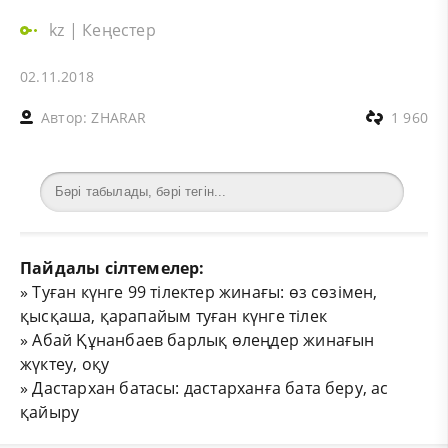
kz
|
Кеңестер
02.11.2018
Автор:
ZHARAR
1 960
Пайдалы сілтемелер:
»
Туған күнге 99 тілектер жинағы: өз сөзімен,
қысқаша, қарапайым туған күнге тілек
»
Абай Құнанбаев барлық өлеңдер жинағын
жүктеу, оқу
»
Дастархан батасы: дастарханға бата беру, ас
қайыру