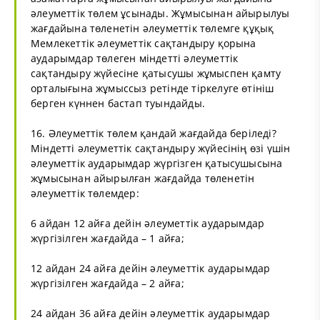
әлеуметтік төлем ұсынады. Жұмысынан айырылуы
жағдайына төленетін әлеуметтік төлемге құқық
Мемлекеттік әлеуметтік сақтандыру қорына
аударымдар төлеген міндетті әлеуметтік
сақтандыру жүйесіне қатысушы жұмыспен қамту
орталығына жұмыссыз ретінде тіркелуге өтініш
берген күннен бастап туындайды.
16. Әлеуметтік төлем қандай жағдайда беріледі?
Міндетті әлеуметтік сақтандыру жүйесінің өзі үшін
әлеуметтік аударымдар жүргізген қатысушысына
жұмысынан айырылған жағдайда төленетін
әлеуметтік төлемдер:
6 айдан 12 айға дейін әлеуметтік аударымдар
жүргізілген жағдайда – 1 айға;
12 айдан 24 айға дейін әлеуметтік аударымдар
жүргізілген жағдайда – 2 айға;
24 айдан 36 айға дейін әлеуметтік аударымдар