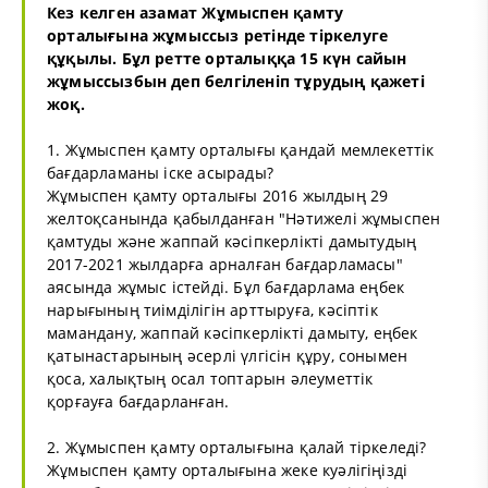
Кез келген азамат Жұмыспен қамту
орталығына жұмыссыз ретінде тіркелуге
құқылы. Бұл ретте орталыққа 15 күн сайын
жұмыссызбын деп белгіленіп тұрудың қажеті
жоқ.
1. Жұмыспен қамту орталығы қандай мемлекеттік
бағдарламаны іске асырады?
Жұмыспен қамту орталығы 2016 жылдың 29
желтоқсанында қабылданған "Нәтижелі жұмыспен
қамтуды және жаппай кәсіпкерлікті дамытудың
2017-2021 жылдарға арналған бағдарламасы"
аясында жұмыс істейді. Бұл бағдарлама еңбек
нарығының тиімділігін арттыруға, кәсіптік
мамандану, жаппай кәсіпкерлікті дамыту, еңбек
қатынастарының әсерлі үлгісін құру, сонымен
қоса, халықтың осал топтарын әлеуметтік
қорғауға бағдарланған.
2. Жұмыспен қамту орталығына қалай тіркеледі?
Жұмыспен қамту орталығына жеке куәлігіңізді