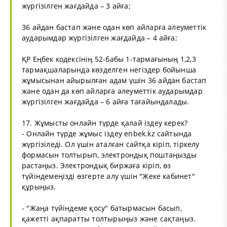
жүргізілген жағдайда – 3 айға;
36 айдан бастап және одан көп айларға әлеуметтік
аударымдар жүргізілген жағдайда – 4 айға;
ҚР Еңбек кодексінің 52-бабы 1-тармағының 1,2,3
тармақшаларында көзделген негіздер бойынша
жұмысынан айырылған адам үшін 36 айдан бастап
және одан да көп айларға әлеуметтік аударымдар
жүргізілген жағдайда – 6 айға тағайындалады.
17. Жұмысты онлайн түрде қалай іздеу керек?
- Онлайн түрде жұмыс іздеу enbek.kz сайтында
жүргізіледі. Ол үшін аталған сайтқа кіріп, тіркелу
формасын толтырып, электрондық поштаңызды
растаңыз. Электрондық биржаға кіріп, өз
түйіндемеңізді өзгерте алу үшін "Жеке кабинет"
құрыңыз.
- "Жаңа түйіндеме қосу" батырмасын басып,
қажетті ақпаратты толтырыңыз және сақтаңыз.